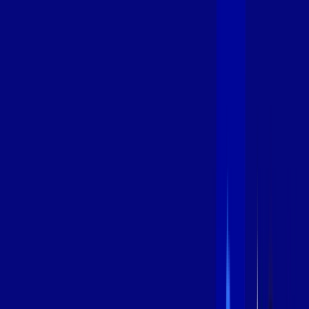
600 MEGA
INTERNET
Benefícios:
Instalação Grátis
Globo Play Padrão Anúncios
Assinaturas inclusas:
Globoplay
*Confira as condições dessa oferta +
por:
R$
109
,
99