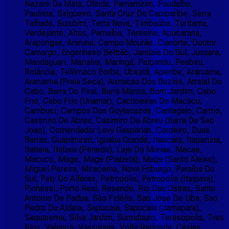
Nazaré Da Mata, Olinda, Parnamirim, Paudalho,
Paulista, Salgueiro, Santa Cruz Do Capibaribe, Serra
Talhada, Surubim, Terra Nova, Timbaúba, Toritama,
Verdejante, Altos, Parnaíba, Teresina, Apucarana,
Arapongas, Araruna, Campo Mourão, Cianorte, Doutor
Camargo, Engenheiro Beltrão, Jandaia Do Sul, Jussara,
Mandaguari, Marialva, Maringá, Paiçandu, Peabiru,
Rolândia, Telêmaco Borba, Ubiratã, Aperibe, Araruama,
Araruama (Praia Seca), Armacao Dos Buzios, Arraial Do
Cabo, Barra Do Pirai, Barra Mansa, Bom Jardim, Cabo
Frio, Cabo Frio (Unamar), Cachoeiras De Macacu,
Cambuci, Campos Dos Goytacazes, Cantagalo, Carmo,
Casimiro De Abreu, Casimiro De Abreu (Barra De Sao
Joao), Comendador Levy Gasparian, Cordeiro, Duas
Barras, Guapimirim, Iguaba Grande, Itaocara, Itaperuna,
Itatiaia, Itatiaia (Penedo), Laje Do Muriae, Macae,
Macuco, Mage, Mage (Piabeta), Mage (Santo Aleixo),
Miguel Pereira, Miracema, Nova Friburgo, Paraíba Do
Sul, Paty Do Alferes, Petropolis, Petropolis (Itaipava),
Pinheiral, Porto Real, Resende, Rio Das Ostras, Santo
Antonio De Padua, São Fidélis, Sao Jose De Uba, Sao
Pedro Da Aldeia, Sapucaia, Sapucaia (Jamapara),
Saquarema, Silva Jardim, Sumidouro, Teresopolis, Tres
Rios, Valenca, Vassouras, Volta Redonda, Caxias,