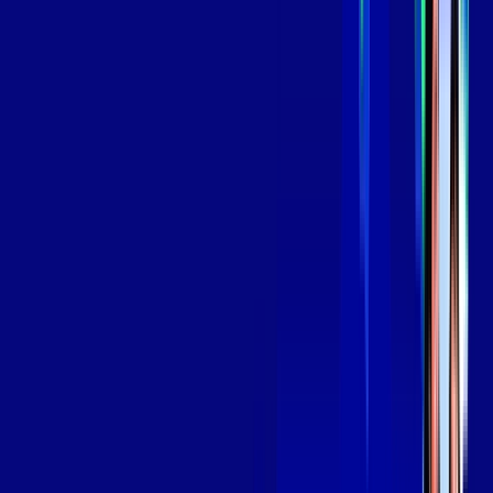
*Confira as condições dessa oferta +
por:
R$
139
,
99
/MÊS
Contratar Agora
Contratar Agora
Consulte as ofertas
para o seu endereço!
CONSULTAR AGORA
OS MELHORES APPS INCLUSOS NO
SEU
PLANO DE INTERNET
Globoplay