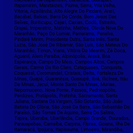
Itapemirim, Marataizes, Piuma, Serra, Vila Velha,
Vitoria, Açailândia, Alto Alegre Do Pindaré, Arari,
Bacabal, Balsas, Barra Do Corda, Bom Jesus Das
Selvas, Buriticupu, Cajari, Caxias, Codó, Estreito,
Grajaú, Imperatriz, Matinha, Matões, Olinda Nova Do
Maranhão, Paço Do Lumiar, Parnarama, Penalva,
Pindaré Mirim, Presidente Dutra, Santa Inês, Santa
Luzia, São José De Ribamar, São Luís, São Mateus Do
Maranhão, Timon, Viana, Vitória Do Mearim, Zé Doca,
Aguanil, Alem Paraiba, Alpinópolis, Araxá, Boa
Esperança, Campo Do Meio, Campos Altos, Campos
Gerais, Carmo Do Rio Claro, Cataguases, Conquista,
Coqueiral, Coromandel, Cristais, Delta, Fortaleza De
Minas, Guapé, Guaranésia, Guaxupé, Ibiá, Ilicínea, Itáu
De Minas, Jacuí, Monte Santo De Minas, Muriae,
Nepomuceno, Nova Ponte, Passos, Pedrinopólis,
Perdizes, Pratápolis, Pratinha, Sacramento, Santa
Juliana, Santana Da Vargem, São Gotardo, São João
Batista Do Glória, São José Da Barra, São Sebastião Do
Paraíso, São Tomas De Aquino, Serra Do Salitre,
Tapira, Uberaba, Uberlândia, Campo Grande, Dourados,
Parauapebas, Carnaíba, Carpina, Flores, Goiana, Ilha De
Itamaracá, Ipojuca, Itapissuma, Limoeiro, Mirandiba,