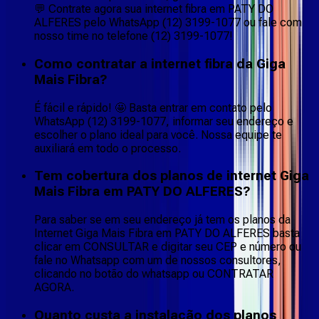
💬 Contrate agora sua internet fibra em PATY DO
ALFERES pelo WhatsApp (12) 3199-1077 ou fale com
nosso time no telefone (12) 3199-1077!
Como contratar a internet fibra da Giga
Mais Fibra?
É fácil e rápido! 🤩 Basta entrar em contato pelo
WhatsApp (12) 3199-1077, informar seu endereço e
escolher o plano ideal para você. Nossa equipe te
auxiliará em todo o processo.
Tem cobertura dos planos de internet Giga
Mais Fibra em PATY DO ALFERES?
Para saber se em seu endereço já tem os planos da
Internet Giga Mais Fibra em PATY DO ALFERES basta
clicar em CONSULTAR e digitar seu CEP e número ou
fale no Whatsapp com um de nossos consultores,
clicando no botão do whatsapp ou CONTRATAR
AGORA.
Quanto custa a instalação dos planos