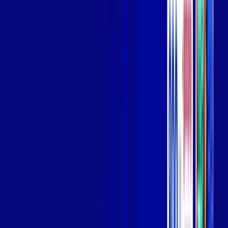
Wi-fi de alta performance para curtir e compartilhar à vontade