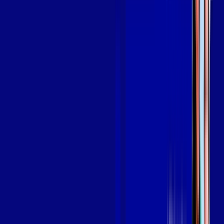
Assine Internet Fibra Giga Mais Fibra
em PATY DO ALFERES
A internet da Giga Mais Fibra em PATY DO ALFERES é muito
rápida para você navegar, assistir a vídeos, ver seus shows
preferidos, ouvir músicas e levar a sua experiência de jogo
online a outro nível. Clique em CONTRATAR AGORA, ou fale
com um de nossos consultores via WhatsApp, e mude de vez
para a Giga Mais Fibra Internet Banda Larga.
FALAR COM CONSULTOR