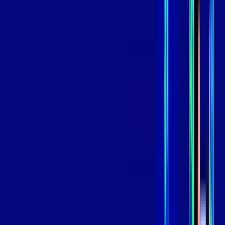
119
,
99
/MÊS
Contratar Agora
Contratar Agora
GIGA
INTERNET
Benefícios:
Instalação Grátis
Globo Play Padrão Anúncios
Assinaturas inclusas:
Globoplay