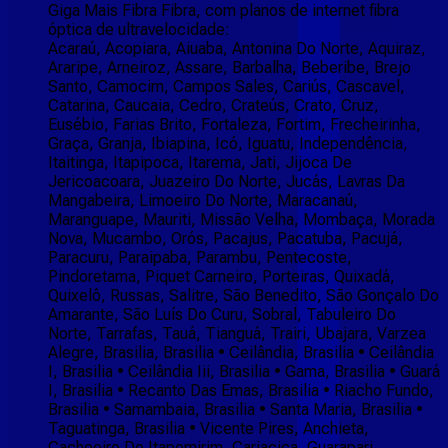
Giga Mais Fibra Fibra, com planos de internet fibra
óptica de ultravelocidade:
Acaraú, Acopiara, Aiuaba, Antonina Do Norte, Aquiraz,
Araripe, Arneiroz, Assare, Barbalha, Beberibe, Brejo
Santo, Camocim, Campos Sales, Cariús, Cascavel,
Catarina, Caucaia, Cedro, Crateús, Crato, Cruz,
Eusébio, Farias Brito, Fortaleza, Fortim, Frecheirinha,
Graça, Granja, Ibiapina, Icó, Iguatu, Independência,
Itaitinga, Itapipoca, Itarema, Jati, Jijoca De
Jericoacoara, Juazeiro Do Norte, Jucás, Lavras Da
Mangabeira, Limoeiro Do Norte, Maracanaú,
Maranguape, Mauriti, Missão Velha, Mombaça, Morada
Nova, Mucambo, Orós, Pacajus, Pacatuba, Pacujá,
Paracuru, Paraipaba, Parambu, Pentecoste,
Pindoretama, Piquet Carneiro, Porteiras, Quixadá,
Quixelô, Russas, Salitre, São Benedito, São Gonçalo Do
Amarante, São Luís Do Curu, Sobral, Tabuleiro Do
Norte, Tarrafas, Tauá, Tianguá, Trairi, Ubajara, Varzea
Alegre, Brasilia, Brasilia • Ceilândia, Brasilia • Ceilândia
I, Brasilia • Ceilândia Iii, Brasilia • Gama, Brasilia • Guará
I, Brasilia • Recanto Das Emas, Brasilia • Riacho Fundo,
Brasilia • Samambaia, Brasilia • Santa Maria, Brasilia •
Taguatinga, Brasilia • Vicente Pires, Anchieta,
Cachoeiro De Itapemirim, Cariacica, Guarapari,