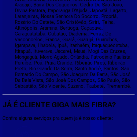
Aracaju, Barra Dos Coqueiros, Cedro De São João,
Divina Pastora, Itaporanga D'Ajuda, Japoatã, Lagarto,
Laranjeiras, Nossa Senhora Do Socorro, Propriá,
Rosário Do Catete, São Cristóvão, Siriri, Telha,
Altinópolis, Aramina, Bertioga, Caçapava,
Caraguatatuba, Cubatão, Diadema, Ferraz De
Vasconcelos, Franca, Guará, Guarujá, Guarulhos,
Igarapava, Ilhabela, Ipuã, Itanhaém, Itaquaquecetuba,
Itirapuã, Ituverava, Jacareí, Mauá, Mogi Das Cruzes,
Mongaguá, Morro Agudo, Orlândia, Patrocínio Paulista,
Peruíbe, Poá, Praia Grande, Ribeirão Pires, Ribeirão
Preto, Rio Grande Da Serra, Santo André, Santos, São
Bernardo Do Campo, São Joaquim Da Barra, São José
Da Bela Vista, São José Dos Campos, São Paulo, São
Sebastião, São Vicente, Suzano, Taubaté, Tremembé.
JÁ É CLIENTE
GIGA MAIS FIBRA
?
Confira alguns serviços pra quem ja é nosso cliente: