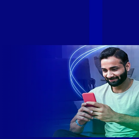
Com esta união, nossa Internet ultrarrápida estará nas casas
de milhares de brasileiros em mais de 280 cidades do Brasil
– tudo isso com a qualidade da Melhor Velocidade e Melhor
Internet Gamer. Melhor Internet Gamer de 2024: RJ, ES, SP e
DF +280 cidades: CE, DF, ES, MA, MG, MS, PA, PE, PR, RJ,
SE e SP 1,5 milhão de clientes conectados 149 mil km de
rede fibra óptica