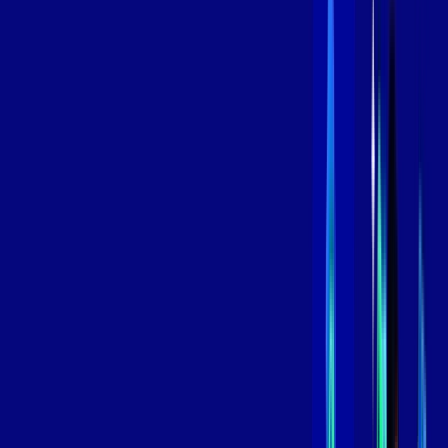
/MÊS
Contratar Agora
Contratar Agora
800 MEGA
INTERNET
Benefícios:
Instalação Grátis
Globo Play Padrão Anúncios
Assinaturas inclusas:
Globoplay
*Confira as condições dessa oferta +
por:
R$