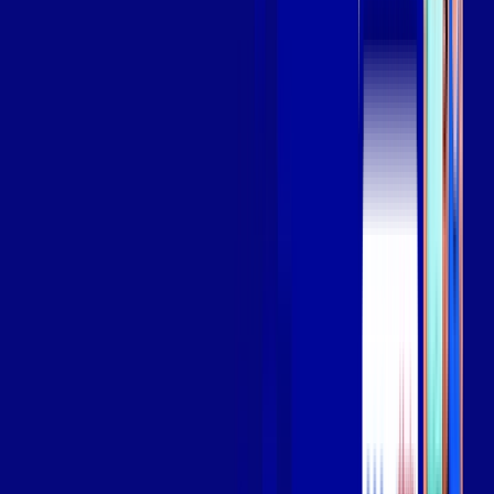
Assista filmes e séries em 4k sem interrupções