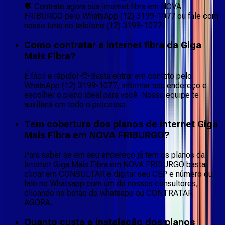
💬 Contrate agora sua internet fibra em NOVA
FRIBURGO pelo WhatsApp (12) 3199-1077 ou fale com
nosso time no telefone (12) 3199-1077!
Como contratar a internet fibra da Giga
Mais Fibra?
É fácil e rápido! 🤩 Basta entrar em contato pelo
WhatsApp (12) 3199-1077, informar seu endereço e
escolher o plano ideal para você. Nossa equipe te
auxiliará em todo o processo.
Tem cobertura dos planos de internet Giga
Mais Fibra em NOVA FRIBURGO?
Para saber se em seu endereço já tem os planos da
Internet Giga Mais Fibra em NOVA FRIBURGO basta
clicar em CONSULTAR e digitar seu CEP e número ou
fale no Whatsapp com um de nossos consultores,
clicando no botão do whatsapp ou CONTRATAR
AGORA.
Quanto custa a instalação dos planos