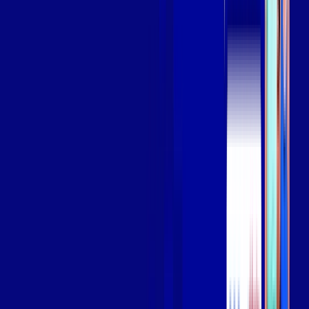
Assista filmes e séries em 4k sem interrupções