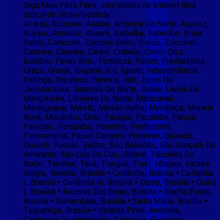
Giga Mais Fibra Fibra, com planos de internet fibra
óptica de ultravelocidade:
Acaraú, Acopiara, Aiuaba, Antonina Do Norte, Aquiraz,
Araripe, Arneiroz, Assare, Barbalha, Beberibe, Brejo
Santo, Camocim, Campos Sales, Cariús, Cascavel,
Catarina, Caucaia, Cedro, Crateús, Crato, Cruz,
Eusébio, Farias Brito, Fortaleza, Fortim, Frecheirinha,
Graça, Granja, Ibiapina, Icó, Iguatu, Independência,
Itaitinga, Itapipoca, Itarema, Jati, Jijoca De
Jericoacoara, Juazeiro Do Norte, Jucás, Lavras Da
Mangabeira, Limoeiro Do Norte, Maracanaú,
Maranguape, Mauriti, Missão Velha, Mombaça, Morada
Nova, Mucambo, Orós, Pacajus, Pacatuba, Pacujá,
Paracuru, Paraipaba, Parambu, Pentecoste,
Pindoretama, Piquet Carneiro, Porteiras, Quixadá,
Quixelô, Russas, Salitre, São Benedito, São Gonçalo Do
Amarante, São Luís Do Curu, Sobral, Tabuleiro Do
Norte, Tarrafas, Tauá, Tianguá, Trairi, Ubajara, Varzea
Alegre, Brasilia, Brasilia • Ceilândia, Brasilia • Ceilândia
I, Brasilia • Ceilândia Iii, Brasilia • Gama, Brasilia • Guará
I, Brasilia • Recanto Das Emas, Brasilia • Riacho Fundo,
Brasilia • Samambaia, Brasilia • Santa Maria, Brasilia •
Taguatinga, Brasilia • Vicente Pires, Anchieta,
Cachoeiro De Itapemirim, Cariacica, Guarapari,