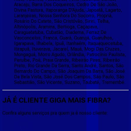
Aracaju, Barra Dos Coqueiros, Cedro De São João,
Divina Pastora, Itaporanga D'Ajuda, Japoatã, Lagarto,
Laranjeiras, Nossa Senhora Do Socorro, Propriá,
Rosário Do Catete, São Cristóvão, Siriri, Telha,
Altinópolis, Aramina, Bertioga, Caçapava,
Caraguatatuba, Cubatão, Diadema, Ferraz De
Vasconcelos, Franca, Guará, Guarujá, Guarulhos,
Igarapava, Ilhabela, Ipuã, Itanhaém, Itaquaquecetuba,
Itirapuã, Ituverava, Jacareí, Mauá, Mogi Das Cruzes,
Mongaguá, Morro Agudo, Orlândia, Patrocínio Paulista,
Peruíbe, Poá, Praia Grande, Ribeirão Pires, Ribeirão
Preto, Rio Grande Da Serra, Santo André, Santos, São
Bernardo Do Campo, São Joaquim Da Barra, São José
Da Bela Vista, São José Dos Campos, São Paulo, São
Sebastião, São Vicente, Suzano, Taubaté, Tremembé.
JÁ É CLIENTE
GIGA MAIS FIBRA
?
Confira alguns serviços pra quem ja é nosso cliente: