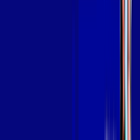
Assine Internet Fibra Giga Mais Fibra
em NOVA FRIBURGO
A internet da Giga Mais Fibra em NOVA FRIBURGO é muito
rápida para você navegar, assistir a vídeos, ver seus shows
preferidos, ouvir músicas e levar a sua experiência de jogo
online a outro nível. Clique em CONTRATAR AGORA, ou fale
com um de nossos consultores via WhatsApp, e mude de vez
para a Giga Mais Fibra Internet Banda Larga.
FALAR COM CONSULTOR