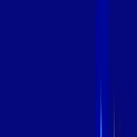
600 MEGA
INTERNET
Benefícios:
Instalação Grátis
Globo Play Padrão Anúncios
Assinaturas inclusas:
Globoplay
*Confira as condições dessa oferta +
por:
R$
99
,
99