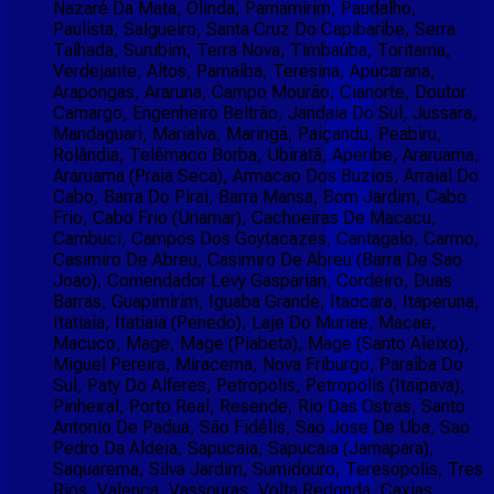
Nazaré Da Mata, Olinda, Parnamirim, Paudalho,
Paulista, Salgueiro, Santa Cruz Do Capibaribe, Serra
Talhada, Surubim, Terra Nova, Timbaúba, Toritama,
Verdejante, Altos, Parnaíba, Teresina, Apucarana,
Arapongas, Araruna, Campo Mourão, Cianorte, Doutor
Camargo, Engenheiro Beltrão, Jandaia Do Sul, Jussara,
Mandaguari, Marialva, Maringá, Paiçandu, Peabiru,
Rolândia, Telêmaco Borba, Ubiratã, Aperibe, Araruama,
Araruama (Praia Seca), Armacao Dos Buzios, Arraial Do
Cabo, Barra Do Pirai, Barra Mansa, Bom Jardim, Cabo
Frio, Cabo Frio (Unamar), Cachoeiras De Macacu,
Cambuci, Campos Dos Goytacazes, Cantagalo, Carmo,
Casimiro De Abreu, Casimiro De Abreu (Barra De Sao
Joao), Comendador Levy Gasparian, Cordeiro, Duas
Barras, Guapimirim, Iguaba Grande, Itaocara, Itaperuna,
Itatiaia, Itatiaia (Penedo), Laje Do Muriae, Macae,
Macuco, Mage, Mage (Piabeta), Mage (Santo Aleixo),
Miguel Pereira, Miracema, Nova Friburgo, Paraíba Do
Sul, Paty Do Alferes, Petropolis, Petropolis (Itaipava),
Pinheiral, Porto Real, Resende, Rio Das Ostras, Santo
Antonio De Padua, São Fidélis, Sao Jose De Uba, Sao
Pedro Da Aldeia, Sapucaia, Sapucaia (Jamapara),
Saquarema, Silva Jardim, Sumidouro, Teresopolis, Tres
Rios, Valenca, Vassouras, Volta Redonda, Caxias,