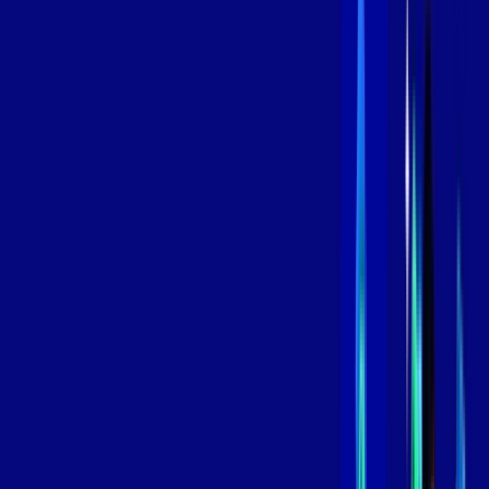
/MÊS
Contratar Agora
Contratar Agora
800 MEGA
INTERNET
Benefícios:
Instalação Grátis
Globo Play Padrão Anúncios
Assinaturas inclusas:
Globoplay
*Confira as condições dessa oferta +
por:
R$