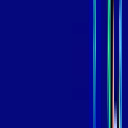
109
,
99
/MÊS
Contratar Agora
Contratar Agora
GIGA
INTERNET
Benefícios:
Instalação Grátis
Globo Play Padrão Anúncios
Assinaturas inclusas:
Globoplay