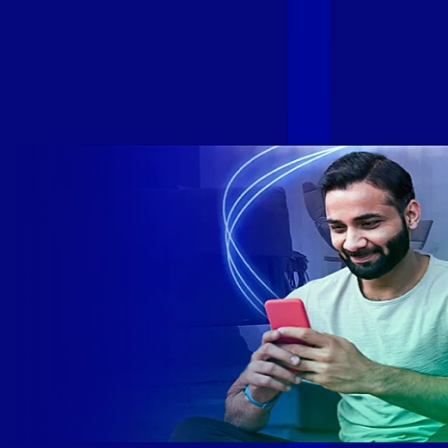
Com esta união, nossa Internet ultrarrápida estará nas casas
de milhares de brasileiros em mais de 280 cidades do Brasil
– tudo isso com a qualidade da Melhor Velocidade e Melhor
Internet Gamer. Melhor Internet Gamer de 2024: RJ, ES, SP e
DF +280 cidades: CE, DF, ES, MA, MG, MS, PA, PE, PR, RJ,
SE e SP 1,5 milhão de clientes conectados 149 mil km de
rede fibra óptica