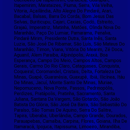
Itapemirim, Marataizes, Piuma, Serra, Vila Velha,
Vitoria, Açailândia, Alto Alegre Do Pindaré, Arari,
Bacabal, Balsas, Barra Do Corda, Bom Jesus Das
Selvas, Buriticupu, Cajari, Caxias, Codó, Estreito,
Grajaú, Imperatriz, Matinha, Matões, Olinda Nova Do
Maranhão, Paço Do Lumiar, Parnarama, Penalva,
Pindaré Mirim, Presidente Dutra, Santa Inês, Santa
Luzia, São José De Ribamar, São Luís, São Mateus Do
Maranhão, Timon, Viana, Vitória Do Mearim, Zé Doca,
Aguanil, Alem Paraiba, Alpinópolis, Araxá, Boa
Esperança, Campo Do Meio, Campos Altos, Campos
Gerais, Carmo Do Rio Claro, Cataguases, Conquista,
Coqueiral, Coromandel, Cristais, Delta, Fortaleza De
Minas, Guapé, Guaranésia, Guaxupé, Ibiá, Ilicínea, Itáu
De Minas, Jacuí, Monte Santo De Minas, Muriae,
Nepomuceno, Nova Ponte, Passos, Pedrinopólis,
Perdizes, Pratápolis, Pratinha, Sacramento, Santa
Juliana, Santana Da Vargem, São Gotardo, São João
Batista Do Glória, São José Da Barra, São Sebastião Do
Paraíso, São Tomas De Aquino, Serra Do Salitre,
Tapira, Uberaba, Uberlândia, Campo Grande, Dourados,
Parauapebas, Carnaíba, Carpina, Flores, Goiana, Ilha De
Itamaracá, Ipojuca, Itapissuma, Limoeiro, Mirandiba,