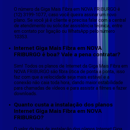
O número da Giga Mais Fibra em NOVA FRIBURGO é
(12) 3199-1077, caso você queira assinar um novo
plano. Se você já é cliente e precisa falar com a central
de atendimento ou solicitar assistência técnica, entre
em contato por ligação ou WhatsApp pelo número
10353.
Internet Giga Mais Fibra em NOVA
FRIBURGO é boa? Vale a pena contratar?
Sim! Todos os planos de Internet da Giga Mais Fibra em
NOVA FRIBURGO são fibra ótica de ponta a ponta, isso
faz com que a velocidade seja mais estável e a
conexão não caia toda hora, dando maior estabilidade
para chamadas de vídeos e para assistir a filmes e fazer
downloads.
Quanto custa a instalação dos planos
Internet Giga Mais Fibra em NOVA
FRIBURGO?
O valor da taxa de instalação dos planos Internet Giga