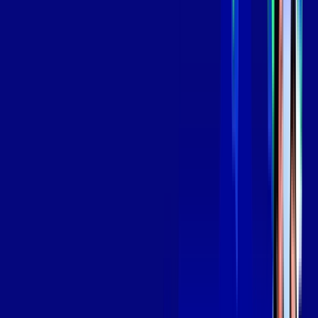
*Confira as condições dessa oferta +
por:
R$
139
,
99
/MÊS
Contratar Agora
Contratar Agora
Consulte as ofertas
para o seu endereço!
CONSULTAR AGORA
OS MELHORES APPS INCLUSOS NO
SEU
PLANO DE INTERNET
Globoplay