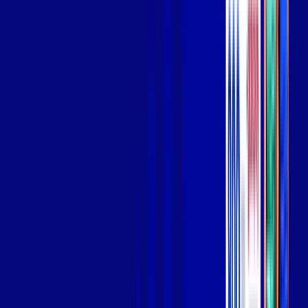
Wi-fi de alta performance para curtir e compartilhar à vontade