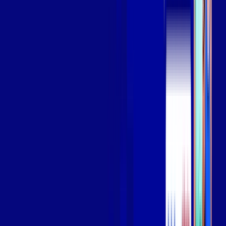
Assista filmes e séries em 4k sem interrupções