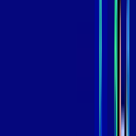
99
,
99
/MÊS
Contratar Agora
Contratar Agora
GIGA
INTERNET
Benefícios:
Instalação Grátis
Globo Play Padrão Anúncios
Assinaturas inclusas:
Globoplay