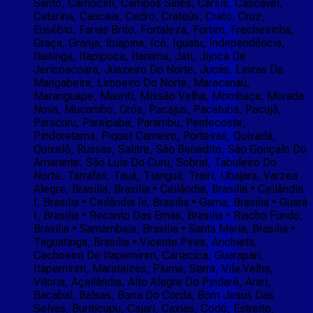
Santo, Camocim, Campos Sales, Cariús, Cascavel,
Catarina, Caucaia, Cedro, Crateús, Crato, Cruz,
Eusébio, Farias Brito, Fortaleza, Fortim, Frecheirinha,
Graça, Granja, Ibiapina, Icó, Iguatu, Independência,
Itaitinga, Itapipoca, Itarema, Jati, Jijoca De
Jericoacoara, Juazeiro Do Norte, Jucás, Lavras Da
Mangabeira, Limoeiro Do Norte, Maracanaú,
Maranguape, Mauriti, Missão Velha, Mombaça, Morada
Nova, Mucambo, Orós, Pacajus, Pacatuba, Pacujá,
Paracuru, Paraipaba, Parambu, Pentecoste,
Pindoretama, Piquet Carneiro, Porteiras, Quixadá,
Quixelô, Russas, Salitre, São Benedito, São Gonçalo Do
Amarante, São Luís Do Curu, Sobral, Tabuleiro Do
Norte, Tarrafas, Tauá, Tianguá, Trairi, Ubajara, Varzea
Alegre, Brasilia, Brasilia • Ceilândia, Brasilia • Ceilândia
I, Brasilia • Ceilândia Iii, Brasilia • Gama, Brasilia • Guará
I, Brasilia • Recanto Das Emas, Brasilia • Riacho Fundo,
Brasilia • Samambaia, Brasilia • Santa Maria, Brasilia •
Taguatinga, Brasilia • Vicente Pires, Anchieta,
Cachoeiro De Itapemirim, Cariacica, Guarapari,
Itapemirim, Marataizes, Piuma, Serra, Vila Velha,
Vitoria, Açailândia, Alto Alegre Do Pindaré, Arari,
Bacabal, Balsas, Barra Do Corda, Bom Jesus Das
Selvas, Buriticupu, Cajari, Caxias, Codó, Estreito,