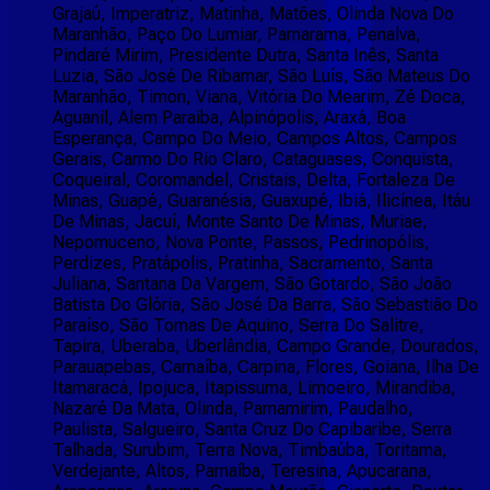
Grajaú, Imperatriz, Matinha, Matões, Olinda Nova Do
Maranhão, Paço Do Lumiar, Parnarama, Penalva,
Pindaré Mirim, Presidente Dutra, Santa Inês, Santa
Luzia, São José De Ribamar, São Luís, São Mateus Do
Maranhão, Timon, Viana, Vitória Do Mearim, Zé Doca,
Aguanil, Alem Paraiba, Alpinópolis, Araxá, Boa
Esperança, Campo Do Meio, Campos Altos, Campos
Gerais, Carmo Do Rio Claro, Cataguases, Conquista,
Coqueiral, Coromandel, Cristais, Delta, Fortaleza De
Minas, Guapé, Guaranésia, Guaxupé, Ibiá, Ilicínea, Itáu
De Minas, Jacuí, Monte Santo De Minas, Muriae,
Nepomuceno, Nova Ponte, Passos, Pedrinopólis,
Perdizes, Pratápolis, Pratinha, Sacramento, Santa
Juliana, Santana Da Vargem, São Gotardo, São João
Batista Do Glória, São José Da Barra, São Sebastião Do
Paraíso, São Tomas De Aquino, Serra Do Salitre,
Tapira, Uberaba, Uberlândia, Campo Grande, Dourados,
Parauapebas, Carnaíba, Carpina, Flores, Goiana, Ilha De
Itamaracá, Ipojuca, Itapissuma, Limoeiro, Mirandiba,
Nazaré Da Mata, Olinda, Parnamirim, Paudalho,
Paulista, Salgueiro, Santa Cruz Do Capibaribe, Serra
Talhada, Surubim, Terra Nova, Timbaúba, Toritama,
Verdejante, Altos, Parnaíba, Teresina, Apucarana,