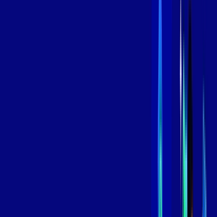
/MÊS
Contratar Agora
Contratar Agora
800 MEGA
INTERNET
Benefícios:
Instalação Grátis
Globo Play Padrão Anúncios
Assinaturas inclusas:
Globoplay
*Confira as condições dessa oferta +
por:
R$