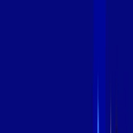
600 MEGA
INTERNET
Benefícios:
Instalação Grátis
Globo Play Padrão Anúncios
Assinaturas inclusas:
Globoplay
*Confira as condições dessa oferta +
por:
R$
94
,
99