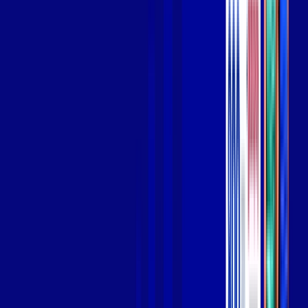
Wi-fi de alta performance para curtir e compartilhar à vontade