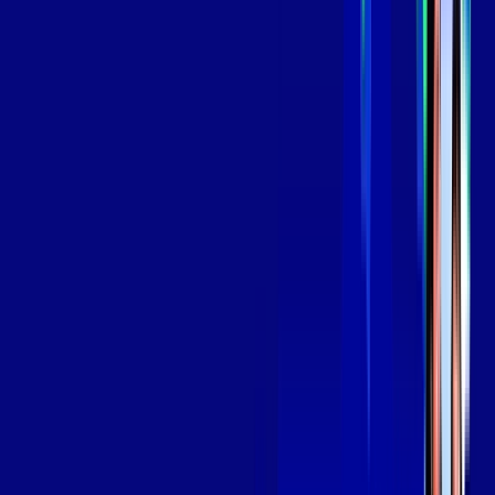
*Confira as condições dessa oferta +
por:
R$
139
,
99
/MÊS
Contratar Agora
Contratar Agora
Consulte as ofertas
para o seu endereço!
CONSULTAR AGORA
OS MELHORES APPS INCLUSOS NO
SEU
PLANO DE INTERNET
Globoplay