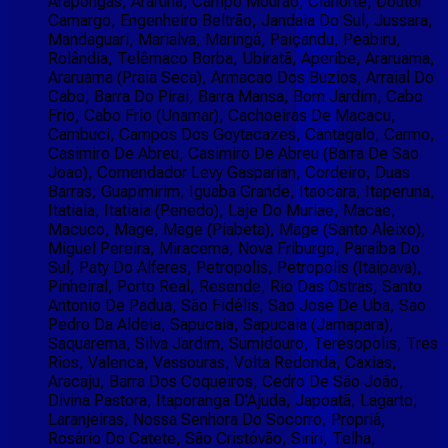
Arapongas, Araruna, Campo Mourão, Cianorte, Doutor
Camargo, Engenheiro Beltrão, Jandaia Do Sul, Jussara,
Mandaguari, Marialva, Maringá, Paiçandu, Peabiru,
Rolândia, Telêmaco Borba, Ubiratã, Aperibe, Araruama,
Araruama (Praia Seca), Armacao Dos Buzios, Arraial Do
Cabo, Barra Do Pirai, Barra Mansa, Bom Jardim, Cabo
Frio, Cabo Frio (Unamar), Cachoeiras De Macacu,
Cambuci, Campos Dos Goytacazes, Cantagalo, Carmo,
Casimiro De Abreu, Casimiro De Abreu (Barra De Sao
Joao), Comendador Levy Gasparian, Cordeiro, Duas
Barras, Guapimirim, Iguaba Grande, Itaocara, Itaperuna,
Itatiaia, Itatiaia (Penedo), Laje Do Muriae, Macae,
Macuco, Mage, Mage (Piabeta), Mage (Santo Aleixo),
Miguel Pereira, Miracema, Nova Friburgo, Paraíba Do
Sul, Paty Do Alferes, Petropolis, Petropolis (Itaipava),
Pinheiral, Porto Real, Resende, Rio Das Ostras, Santo
Antonio De Padua, São Fidélis, Sao Jose De Uba, Sao
Pedro Da Aldeia, Sapucaia, Sapucaia (Jamapara),
Saquarema, Silva Jardim, Sumidouro, Teresopolis, Tres
Rios, Valenca, Vassouras, Volta Redonda, Caxias,
Aracaju, Barra Dos Coqueiros, Cedro De São João,
Divina Pastora, Itaporanga D'Ajuda, Japoatã, Lagarto,
Laranjeiras, Nossa Senhora Do Socorro, Propriá,
Rosário Do Catete, São Cristóvão, Siriri, Telha,