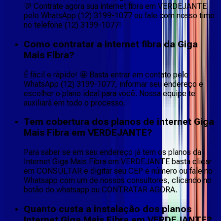
💬 Contrate agora sua internet fibra em VERDEJANTE
pelo WhatsApp (12) 3199-1077 ou fale com nosso time
no telefone (12) 3199-1077!
Como contratar a internet fibra da Giga
Mais Fibra?
É fácil e rápido! 🤩 Basta entrar em contato pelo
WhatsApp (12) 3199-1077, informar seu endereço e
escolher o plano ideal para você. Nossa equipe te
auxiliará em todo o processo.
Tem cobertura dos planos de internet Giga
Mais Fibra em VERDEJANTE?
Para saber se em seu endereço já tem os planos da
Internet Giga Mais Fibra em VERDEJANTE basta clicar
em CONSULTAR e digitar seu CEP e número ou fale no
Whatsapp com um de nossos consultores, clicando no
botão do whatsapp ou CONTRATAR AGORA.
Quanto custa a instalação dos planos
Internet Giga Mais Fibra em VERDEJANTE?