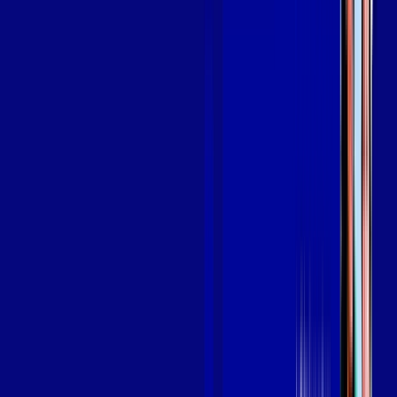
Assine Internet Fibra Giga Mais Fibra
em VERDEJANTE
A internet da Giga Mais Fibra em VERDEJANTE é muito
rápida para você navegar, assistir a vídeos, ver seus shows
preferidos, ouvir músicas e levar a sua experiência de jogo
online a outro nível. Clique em CONTRATAR AGORA, ou fale
com um de nossos consultores via WhatsApp, e mude de vez
para a Giga Mais Fibra Internet Banda Larga.
FALAR COM CONSULTOR