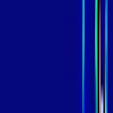
,
99
/MÊS
Contratar Agora
Contratar Agora
GIGA
INTERNET
Benefícios:
Instalação Grátis
Globo Play Padrão Anúncios
Assinaturas inclusas:
Globoplay
*Confira as condições dessa oferta +
por:
R$