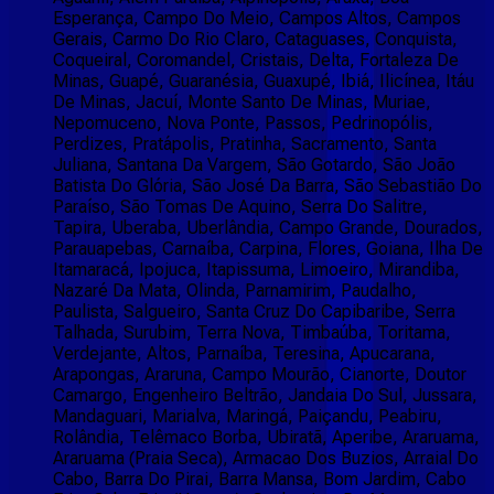
Esperança, Campo Do Meio, Campos Altos, Campos
Gerais, Carmo Do Rio Claro, Cataguases, Conquista,
Coqueiral, Coromandel, Cristais, Delta, Fortaleza De
Minas, Guapé, Guaranésia, Guaxupé, Ibiá, Ilicínea, Itáu
De Minas, Jacuí, Monte Santo De Minas, Muriae,
Nepomuceno, Nova Ponte, Passos, Pedrinopólis,
Perdizes, Pratápolis, Pratinha, Sacramento, Santa
Juliana, Santana Da Vargem, São Gotardo, São João
Batista Do Glória, São José Da Barra, São Sebastião Do
Paraíso, São Tomas De Aquino, Serra Do Salitre,
Tapira, Uberaba, Uberlândia, Campo Grande, Dourados,
Parauapebas, Carnaíba, Carpina, Flores, Goiana, Ilha De
Itamaracá, Ipojuca, Itapissuma, Limoeiro, Mirandiba,
Nazaré Da Mata, Olinda, Parnamirim, Paudalho,
Paulista, Salgueiro, Santa Cruz Do Capibaribe, Serra
Talhada, Surubim, Terra Nova, Timbaúba, Toritama,
Verdejante, Altos, Parnaíba, Teresina, Apucarana,
Arapongas, Araruna, Campo Mourão, Cianorte, Doutor
Camargo, Engenheiro Beltrão, Jandaia Do Sul, Jussara,
Mandaguari, Marialva, Maringá, Paiçandu, Peabiru,
Rolândia, Telêmaco Borba, Ubiratã, Aperibe, Araruama,
Araruama (Praia Seca), Armacao Dos Buzios, Arraial Do
Cabo, Barra Do Pirai, Barra Mansa, Bom Jardim, Cabo