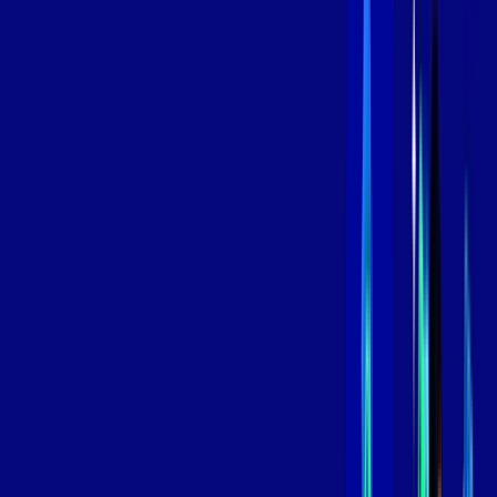
Contratar Agora
Contratar Agora
800 MEGA
INTERNET
Benefícios:
Instalação Grátis
Globo Play Padrão Anúncios
Assinaturas inclusas:
Globoplay
*Confira as condições dessa oferta +
por:
R$
99