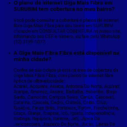
O plano de internet Giga Mais Fibra em
SURUBIM tem cobertura no meu bairro?
Você pode consultar a cobertura e planos de internet
fibra Giga Mais Fibra para seu bairro em SURUBIM
clicando em CONSULTAR COBERTURA no nosso site,
informando seu CEP e número, ou fale pelo WhatsApp
(12) 3199-1077.
A Giga Mais Fibra Fibra está disponível na
minha cidade?
Confira se sua cidade já está na área de cobertura da
Giga Mais Fibra Fibra, com planos de internet fibra
óptica de ultravelocidade:
Acaraú, Acopiara, Aiuaba, Antonina Do Norte, Aquiraz,
Araripe, Arneiroz, Assare, Barbalha, Beberibe, Brejo
Santo, Camocim, Campos Sales, Cariús, Cascavel,
Catarina, Caucaia, Cedro, Crateús, Crato, Cruz,
Eusébio, Farias Brito, Fortaleza, Fortim, Frecheirinha,
Graça, Granja, Ibiapina, Icó, Iguatu, Independência,
Itaitinga, Itapipoca, Itarema, Jati, Jijoca De
Jericoacoara, Juazeiro Do Norte, Jucás, Lavras Da