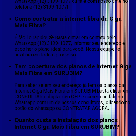
WhatsApp (12) 3199-1077 ou fale com nosso time no
telefone (12) 3199-1077!
Como contratar a internet fibra da Giga
Mais Fibra?
É fácil e rápido! 🤩 Basta entrar em contato pelo
WhatsApp (12) 3199-1077, informar seu endereço e
escolher o plano ideal para você. Nossa equipe te
auxiliará em todo o processo.
Tem cobertura dos planos de internet Giga
Mais Fibra em SURUBIM?
Para saber se em seu endereço já tem os planos da
Internet Giga Mais Fibra em SURUBIM basta clicar em
CONSULTAR e digitar seu CEP e número ou fale no
Whatsapp com um de nossos consultores, clicando no
botão do whatsapp ou CONTRATAR AGORA.
Quanto custa a instalação dos planos
Internet Giga Mais Fibra em SURUBIM?