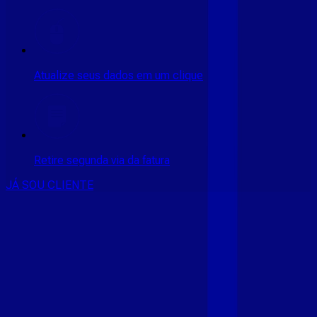
Atualize seus dados em um clique
Retire segunda via da fatura
JÁ SOU CLIENTE
CONSULTE RÁPIDO AS
CIDADES
ATENDIDAS
Clique em sua cidade abaixo e confira as melhores ofertas de
internet fibra da
Giga Mais Fibra
CE - ACARAÚ
CE - ACOPIARA
CE - AIUABA
CE - ANTONINA