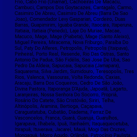
Frio, Cabo Frio (Unamar), Cachoeiras De Macacu,
Cambuci, Campos Dos Goytacazes, Cantagalo, Carmo,
Casimiro De Abreu, Casimiro De Abreu (Barra De Sao
Joao), Comendador Levy Gasparian, Cordeiro, Duas
Barras, Guapimirim, Iguaba Grande, Itaocara, Itaperuna,
Itatiaia, Itatiaia (Penedo), Laje Do Muriae, Macae,
Macuco, Mage, Mage (Piabeta), Mage (Santo Aleixo),
Miguel Pereira, Miracema, Nova Friburgo, Paraíba Do
Sul, Paty Do Alferes, Petropolis, Petropolis (Itaipava),
Pinheiral, Porto Real, Resende, Rio Das Ostras, Santo
Antonio De Padua, São Fidélis, Sao Jose De Uba, Sao
Pedro Da Aldeia, Sapucaia, Sapucaia (Jamapara),
Saquarema, Silva Jardim, Sumidouro, Teresopolis, Tres
Rios, Valenca, Vassouras, Volta Redonda, Caxias,
Aracaju, Barra Dos Coqueiros, Cedro De São João,
Divina Pastora, Itaporanga D'Ajuda, Japoatã, Lagarto,
Laranjeiras, Nossa Senhora Do Socorro, Propriá,
Rosário Do Catete, São Cristóvão, Siriri, Telha,
Altinópolis, Aramina, Bertioga, Caçapava,
Caraguatatuba, Cubatão, Diadema, Ferraz De
Vasconcelos, Franca, Guará, Guarujá, Guarulhos,
Igarapava, Ilhabela, Ipuã, Itanhaém, Itaquaquecetuba,
Itirapuã, Ituverava, Jacareí, Mauá, Mogi Das Cruzes,
Mongaguá, Morro Agudo, Orlândia, Patrocínio Paulista,