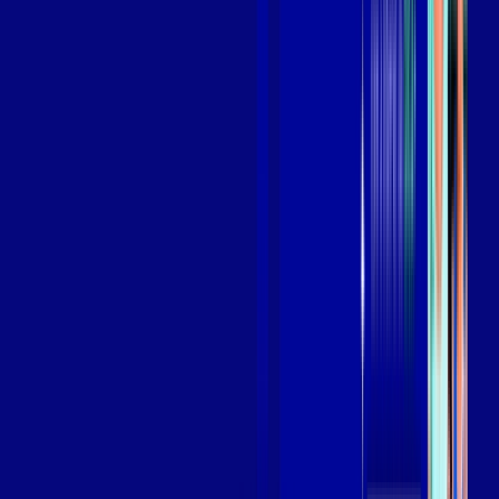
Assista filmes e séries em 4k sem interrupções