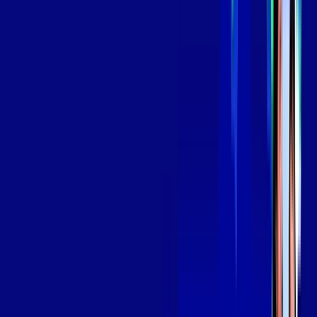
139
,
99
/MÊS
Contratar Agora
Contratar Agora
Consulte as ofertas
para o seu endereço!
CONSULTAR AGORA
OS MELHORES APPS INCLUSOS NO
SEU
PLANO DE INTERNET
Globoplay
Assine Internet Fibra Giga Mais Fibra