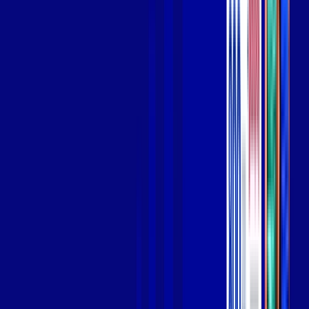
Wi-fi de alta performance para curtir e compartilhar à vontade