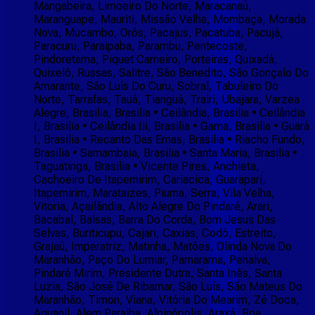
Mangabeira, Limoeiro Do Norte, Maracanaú,
Maranguape, Mauriti, Missão Velha, Mombaça, Morada
Nova, Mucambo, Orós, Pacajus, Pacatuba, Pacujá,
Paracuru, Paraipaba, Parambu, Pentecoste,
Pindoretama, Piquet Carneiro, Porteiras, Quixadá,
Quixelô, Russas, Salitre, São Benedito, São Gonçalo Do
Amarante, São Luís Do Curu, Sobral, Tabuleiro Do
Norte, Tarrafas, Tauá, Tianguá, Trairi, Ubajara, Varzea
Alegre, Brasilia, Brasilia • Ceilândia, Brasilia • Ceilândia
I, Brasilia • Ceilândia Iii, Brasilia • Gama, Brasilia • Guará
I, Brasilia • Recanto Das Emas, Brasilia • Riacho Fundo,
Brasilia • Samambaia, Brasilia • Santa Maria, Brasilia •
Taguatinga, Brasilia • Vicente Pires, Anchieta,
Cachoeiro De Itapemirim, Cariacica, Guarapari,
Itapemirim, Marataizes, Piuma, Serra, Vila Velha,
Vitoria, Açailândia, Alto Alegre Do Pindaré, Arari,
Bacabal, Balsas, Barra Do Corda, Bom Jesus Das
Selvas, Buriticupu, Cajari, Caxias, Codó, Estreito,
Grajaú, Imperatriz, Matinha, Matões, Olinda Nova Do
Maranhão, Paço Do Lumiar, Parnarama, Penalva,
Pindaré Mirim, Presidente Dutra, Santa Inês, Santa
Luzia, São José De Ribamar, São Luís, São Mateus Do
Maranhão, Timon, Viana, Vitória Do Mearim, Zé Doca,
Aguanil, Alem Paraiba, Alpinópolis, Araxá, Boa