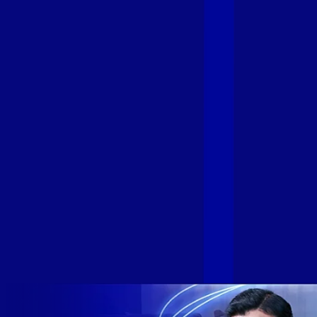
Fibra
A GIGA+ Fibra é uma marca do Grupo Alloha Fibra, a maior
empresa independente de fibra óptica FTTH (Fiber to the
Home) do Brasil, e vem passando por importantes
transformações nos últimos meses para conectar brasileiros
cada vez mais com uma Internet com mais estabilidade,
velocidade e possibilidades. Recentemente, as operadoras
de Telecomunicações VIP, Click, Ligue, Niu, Mob, Univox e
Sumicity, também integrantes da Alloha Fibra, uniram-se à
GIGA+ Fibra para fortalecer ainda mais o propósito do grupo
de levar qualidade de conexão por fibra óptica para todo país.
Com esta união, nossa Internet ultrarrápida estará nas casas
de milhares de brasileiros em mais de 280 cidades do Brasil
– tudo isso com a qualidade da Melhor Velocidade e Melhor
Internet Gamer. Melhor Internet Gamer de 2024: RJ, ES, SP e
DF +280 cidades: CE, DF, ES, MA, MG, MS, PA, PE, PR, RJ,
SE e SP 1,5 milhão de clientes conectados 149 mil km de
rede fibra óptica