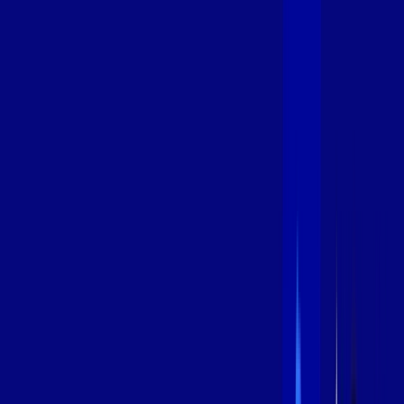
600 MEGA
INTERNET
Benefícios:
Instalação Grátis
Globo Play Padrão Anúncios
Assinaturas inclusas:
Globoplay
*Confira as condições dessa oferta +
por:
R$
94
,
99
/MÊS