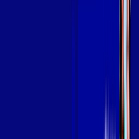
em SURUBIM
A internet da Giga Mais Fibra em SURUBIM é muito rápida
para você navegar, assistir a vídeos, ver seus shows
preferidos, ouvir músicas e levar a sua experiência de jogo
online a outro nível. Clique em CONTRATAR AGORA, ou fale
com um de nossos consultores via WhatsApp, e mude de vez
para a Giga Mais Fibra Internet Banda Larga.
FALAR COM CONSULTOR