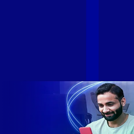
cada vez mais com uma Internet com mais estabilidade,
velocidade e possibilidades. Recentemente, as operadoras
de Telecomunicações VIP, Click, Ligue, Niu, Mob, Univox e
Sumicity, também integrantes da Alloha Fibra, uniram-se à
GIGA+ Fibra para fortalecer ainda mais o propósito do grupo
de levar qualidade de conexão por fibra óptica para todo país.
Com esta união, nossa Internet ultrarrápida estará nas casas
de milhares de brasileiros em mais de 280 cidades do Brasil
– tudo isso com a qualidade da Melhor Velocidade e Melhor
Internet Gamer. Melhor Internet Gamer de 2024: RJ, ES, SP e
DF +280 cidades: CE, DF, ES, MA, MG, MS, PA, PE, PR, RJ,
SE e SP 1,5 milhão de clientes conectados 149 mil km de
rede fibra óptica