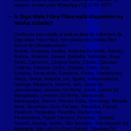
número, ou fale pelo WhatsApp (12) 3199-1077.
A Giga Mais Fibra Fibra está disponível na
minha cidade?
Confira se sua cidade já está na área de cobertura da
Giga Mais Fibra Fibra, com planos de internet fibra
óptica de ultravelocidade:
Acaraú, Acopiara, Aiuaba, Antonina Do Norte, Aquiraz,
Araripe, Arneiroz, Assare, Barbalha, Beberibe, Brejo
Santo, Camocim, Campos Sales, Cariús, Cascavel,
Catarina, Caucaia, Cedro, Crateús, Crato, Cruz,
Eusébio, Farias Brito, Fortaleza, Fortim, Frecheirinha,
Graça, Granja, Ibiapina, Icó, Iguatu, Independência,
Itaitinga, Itapipoca, Itarema, Jati, Jijoca De
Jericoacoara, Juazeiro Do Norte, Jucás, Lavras Da
Mangabeira, Limoeiro Do Norte, Maracanaú,
Maranguape, Mauriti, Missão Velha, Mombaça, Morada
Nova, Mucambo, Orós, Pacajus, Pacatuba, Pacujá,
Paracuru, Paraipaba, Parambu, Pentecoste,
Pindoretama, Piquet Carneiro, Porteiras, Quixadá,
Quixelô, Russas, Salitre, São Benedito, São Gonçalo Do
Amarante, São Luís Do Curu, Sobral, Tabuleiro Do