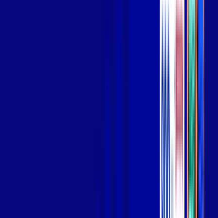
Wi-fi de alta performance para curtir e compartilhar à vontade