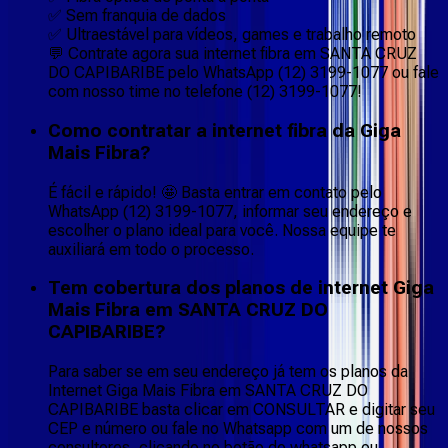
✅ Sem franquia de dados
✅ Ultraestável para vídeos, games e trabalho remoto
💬 Contrate agora sua internet fibra em SANTA CRUZ
DO CAPIBARIBE pelo WhatsApp (12) 3199-1077 ou fale
com nosso time no telefone (12) 3199-1077!
Como contratar a internet fibra da Giga
Mais Fibra?
É fácil e rápido! 🤩 Basta entrar em contato pelo
WhatsApp (12) 3199-1077, informar seu endereço e
escolher o plano ideal para você. Nossa equipe te
auxiliará em todo o processo.
Tem cobertura dos planos de internet Giga
Mais Fibra em SANTA CRUZ DO
CAPIBARIBE?
Para saber se em seu endereço já tem os planos da
Internet Giga Mais Fibra em SANTA CRUZ DO
CAPIBARIBE basta clicar em CONSULTAR e digitar seu
CEP e número ou fale no Whatsapp com um de nossos
consultores, clicando no botão do whatsapp ou