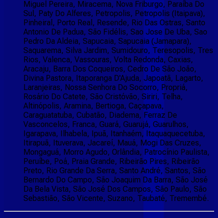
Miguel Pereira, Miracema, Nova Friburgo, Paraíba Do
Sul, Paty Do Alferes, Petropolis, Petropolis (Itaipava),
Pinheiral, Porto Real, Resende, Rio Das Ostras, Santo
Antonio De Padua, São Fidélis, Sao Jose De Uba, Sao
Pedro Da Aldeia, Sapucaia, Sapucaia (Jamapara),
Saquarema, Silva Jardim, Sumidouro, Teresopolis, Tres
Rios, Valenca, Vassouras, Volta Redonda, Caxias,
Aracaju, Barra Dos Coqueiros, Cedro De São João,
Divina Pastora, Itaporanga D'Ajuda, Japoatã, Lagarto,
Laranjeiras, Nossa Senhora Do Socorro, Propriá,
Rosário Do Catete, São Cristóvão, Siriri, Telha,
Altinópolis, Aramina, Bertioga, Caçapava,
Caraguatatuba, Cubatão, Diadema, Ferraz De
Vasconcelos, Franca, Guará, Guarujá, Guarulhos,
Igarapava, Ilhabela, Ipuã, Itanhaém, Itaquaquecetuba,
Itirapuã, Ituverava, Jacareí, Mauá, Mogi Das Cruzes,
Mongaguá, Morro Agudo, Orlândia, Patrocínio Paulista,
Peruíbe, Poá, Praia Grande, Ribeirão Pires, Ribeirão
Preto, Rio Grande Da Serra, Santo André, Santos, São
Bernardo Do Campo, São Joaquim Da Barra, São José
Da Bela Vista, São José Dos Campos, São Paulo, São
Sebastião, São Vicente, Suzano, Taubaté, Tremembé.