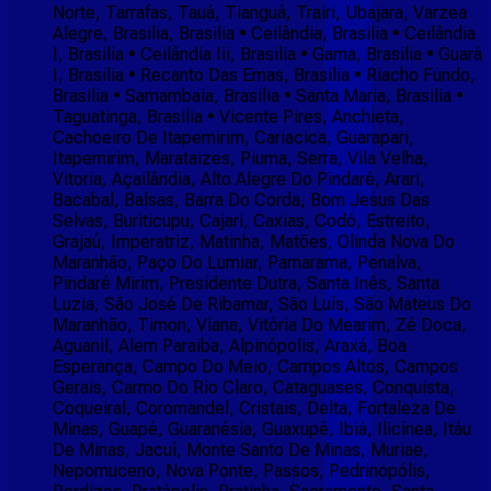
Norte, Tarrafas, Tauá, Tianguá, Trairi, Ubajara, Varzea
Alegre, Brasilia, Brasilia • Ceilândia, Brasilia • Ceilândia
I, Brasilia • Ceilândia Iii, Brasilia • Gama, Brasilia • Guará
I, Brasilia • Recanto Das Emas, Brasilia • Riacho Fundo,
Brasilia • Samambaia, Brasilia • Santa Maria, Brasilia •
Taguatinga, Brasilia • Vicente Pires, Anchieta,
Cachoeiro De Itapemirim, Cariacica, Guarapari,
Itapemirim, Marataizes, Piuma, Serra, Vila Velha,
Vitoria, Açailândia, Alto Alegre Do Pindaré, Arari,
Bacabal, Balsas, Barra Do Corda, Bom Jesus Das
Selvas, Buriticupu, Cajari, Caxias, Codó, Estreito,
Grajaú, Imperatriz, Matinha, Matões, Olinda Nova Do
Maranhão, Paço Do Lumiar, Parnarama, Penalva,
Pindaré Mirim, Presidente Dutra, Santa Inês, Santa
Luzia, São José De Ribamar, São Luís, São Mateus Do
Maranhão, Timon, Viana, Vitória Do Mearim, Zé Doca,
Aguanil, Alem Paraiba, Alpinópolis, Araxá, Boa
Esperança, Campo Do Meio, Campos Altos, Campos
Gerais, Carmo Do Rio Claro, Cataguases, Conquista,
Coqueiral, Coromandel, Cristais, Delta, Fortaleza De
Minas, Guapé, Guaranésia, Guaxupé, Ibiá, Ilicínea, Itáu
De Minas, Jacuí, Monte Santo De Minas, Muriae,
Nepomuceno, Nova Ponte, Passos, Pedrinopólis,