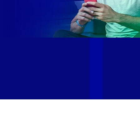
Site desenvolvido e publicado por PSP Intermediação De
Serviços LTDA I 17.082.481/0001-24. Parceiro autorizado
GIGA MAIS FIBRA. Uso da marca regulamentado. Todos os
direitos reservados.