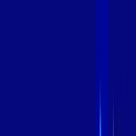
600 MEGA
INTERNET
Benefícios:
Instalação Grátis
Globo Play Padrão Anúncios
Assinaturas inclusas:
Globoplay
*Confira as condições dessa oferta +
por:
R$
94
,
99