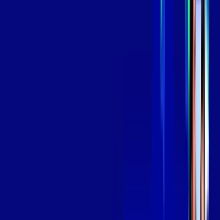
*Confira as condições dessa oferta +
por:
R$
139
,
99
/MÊS
Contratar Agora
Contratar Agora
Consulte as ofertas
para o seu endereço!
CONSULTAR AGORA
OS MELHORES APPS INCLUSOS NO
SEU
PLANO DE INTERNET
Globoplay