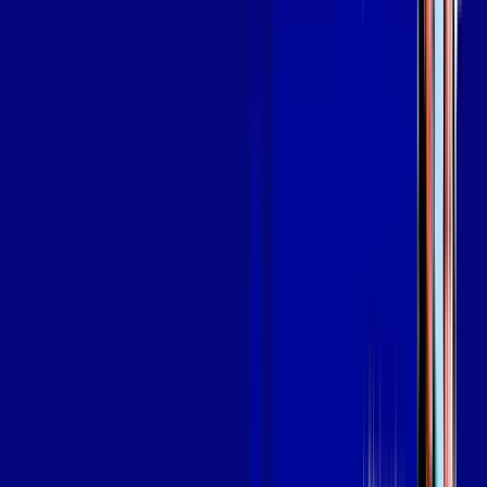
Assine Internet Fibra Giga Mais Fibra
em SANTA CRUZ DO CAPIBARIBE
A internet da Giga Mais Fibra em SANTA CRUZ DO
CAPIBARIBE é muito rápida para você navegar, assistir a
vídeos, ver seus shows preferidos, ouvir músicas e levar a sua
experiência de jogo online a outro nível. Clique em
CONTRATAR AGORA, ou fale com um de nossos consultores
via WhatsApp, e mude de vez para a Giga Mais Fibra Internet
Banda Larga.
FALAR COM CONSULTOR