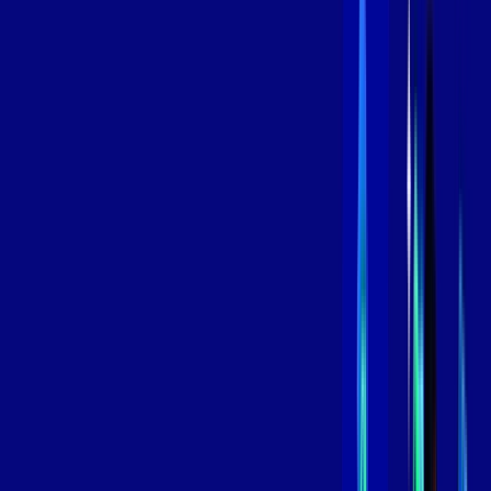
/MÊS
Contratar Agora
Contratar Agora
800 MEGA
INTERNET
Benefícios:
Instalação Grátis
Globo Play Padrão Anúncios
Assinaturas inclusas:
Globoplay
*Confira as condições dessa oferta +
por:
R$