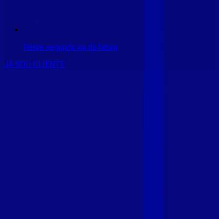
Retire segunda via da fatura
JÁ SOU CLIENTE
CONSULTE RÁPIDO AS
CIDADES
ATENDIDAS
Clique em sua cidade abaixo e confira as melhores ofertas de
internet fibra da
Giga Mais Fibra
CE - ACARAÚ
CE - ACOPIARA
CE - AIUABA
CE - ANTONINA
DO NORTE
CE - AQUIRAZ
CE - ARARIPE
CE - ARNEIROZ
CE -
ASSARE
CE - BARBALHA
CE - BEBERIBE
CE - BREJO
SANTO
CE - CAMOCIM
CE - CAMPOS SALES
CE - CARIÚS
CE
- CASCAVEL
CE - CATARINA
CE - CAUCAIA
CE - CEDRO
CE -
CRATEÚS
CE - CRATO
CE - CRUZ
CE - EUSÉBIO
CE - FARIAS
BRITO
CE - FORTALEZA
CE - FORTIM
CE - FRECHEIRINHA
CE
- GRAÇA
CE - GRANJA
CE - IBIAPINA
CE - ICÓ
CE - IGUATU
CE