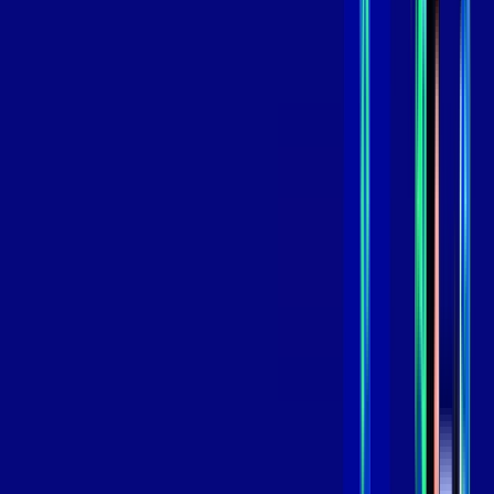
99
,
99
/MÊS
Contratar Agora
Contratar Agora
GIGA
INTERNET
Benefícios:
Instalação Grátis
Globo Play Padrão Anúncios
Assinaturas inclusas:
Globoplay