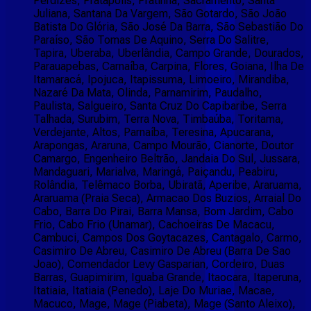
Perdizes, Pratápolis, Pratinha, Sacramento, Santa
Juliana, Santana Da Vargem, São Gotardo, São João
Batista Do Glória, São José Da Barra, São Sebastião Do
Paraíso, São Tomas De Aquino, Serra Do Salitre,
Tapira, Uberaba, Uberlândia, Campo Grande, Dourados,
Parauapebas, Carnaíba, Carpina, Flores, Goiana, Ilha De
Itamaracá, Ipojuca, Itapissuma, Limoeiro, Mirandiba,
Nazaré Da Mata, Olinda, Parnamirim, Paudalho,
Paulista, Salgueiro, Santa Cruz Do Capibaribe, Serra
Talhada, Surubim, Terra Nova, Timbaúba, Toritama,
Verdejante, Altos, Parnaíba, Teresina, Apucarana,
Arapongas, Araruna, Campo Mourão, Cianorte, Doutor
Camargo, Engenheiro Beltrão, Jandaia Do Sul, Jussara,
Mandaguari, Marialva, Maringá, Paiçandu, Peabiru,
Rolândia, Telêmaco Borba, Ubiratã, Aperibe, Araruama,
Araruama (Praia Seca), Armacao Dos Buzios, Arraial Do
Cabo, Barra Do Pirai, Barra Mansa, Bom Jardim, Cabo
Frio, Cabo Frio (Unamar), Cachoeiras De Macacu,
Cambuci, Campos Dos Goytacazes, Cantagalo, Carmo,
Casimiro De Abreu, Casimiro De Abreu (Barra De Sao
Joao), Comendador Levy Gasparian, Cordeiro, Duas
Barras, Guapimirim, Iguaba Grande, Itaocara, Itaperuna,
Itatiaia, Itatiaia (Penedo), Laje Do Muriae, Macae,
Macuco, Mage, Mage (Piabeta), Mage (Santo Aleixo),