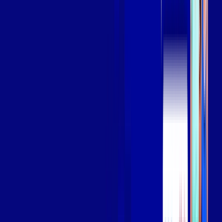
Assista filmes e séries em 4k sem interrupções