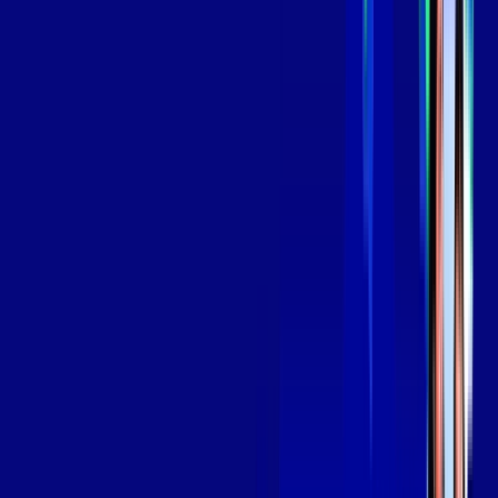
*Confira as condições dessa oferta +
por:
R$
139
,
99
/MÊS
Contratar Agora
Contratar Agora
Consulte as ofertas
para o seu endereço!
CONSULTAR AGORA
OS MELHORES APPS INCLUSOS NO
SEU
PLANO DE INTERNET
Globoplay