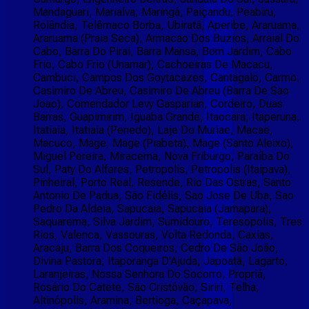
Mandaguari, Marialva, Maringá, Paiçandu, Peabiru,
Rolândia, Telêmaco Borba, Ubiratã, Aperibe, Araruama,
Araruama (Praia Seca), Armacao Dos Buzios, Arraial Do
Cabo, Barra Do Pirai, Barra Mansa, Bom Jardim, Cabo
Frio, Cabo Frio (Unamar), Cachoeiras De Macacu,
Cambuci, Campos Dos Goytacazes, Cantagalo, Carmo,
Casimiro De Abreu, Casimiro De Abreu (Barra De Sao
Joao), Comendador Levy Gasparian, Cordeiro, Duas
Barras, Guapimirim, Iguaba Grande, Itaocara, Itaperuna,
Itatiaia, Itatiaia (Penedo), Laje Do Muriae, Macae,
Macuco, Mage, Mage (Piabeta), Mage (Santo Aleixo),
Miguel Pereira, Miracema, Nova Friburgo, Paraíba Do
Sul, Paty Do Alferes, Petropolis, Petropolis (Itaipava),
Pinheiral, Porto Real, Resende, Rio Das Ostras, Santo
Antonio De Padua, São Fidélis, Sao Jose De Uba, Sao
Pedro Da Aldeia, Sapucaia, Sapucaia (Jamapara),
Saquarema, Silva Jardim, Sumidouro, Teresopolis, Tres
Rios, Valenca, Vassouras, Volta Redonda, Caxias,
Aracaju, Barra Dos Coqueiros, Cedro De São João,
Divina Pastora, Itaporanga D'Ajuda, Japoatã, Lagarto,
Laranjeiras, Nossa Senhora Do Socorro, Propriá,
Rosário Do Catete, São Cristóvão, Siriri, Telha,
Altinópolis, Aramina, Bertioga, Caçapava,