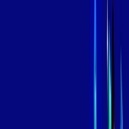
/MÊS
Contratar Agora
Contratar Agora
800 MEGA
INTERNET
Benefícios:
Instalação Grátis
Globo Play Padrão Anúncios
Assinaturas inclusas:
Globoplay
*Confira as condições dessa oferta +
por:
R$