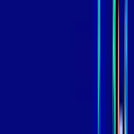
99
,
99
/MÊS
Contratar Agora
Contratar Agora
GIGA
INTERNET
Benefícios:
Instalação Grátis
Globo Play Padrão Anúncios
Assinaturas inclusas:
Globoplay