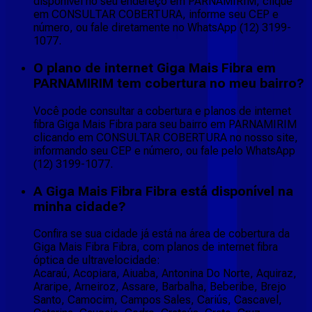
disponível no seu endereço em PARNAMIRIM, clique
em CONSULTAR COBERTURA, informe seu CEP e
número, ou fale diretamente no WhatsApp (12) 3199-
1077.
O plano de internet Giga Mais Fibra em
PARNAMIRIM tem cobertura no meu bairro?
Você pode consultar a cobertura e planos de internet
fibra Giga Mais Fibra para seu bairro em PARNAMIRIM
clicando em CONSULTAR COBERTURA no nosso site,
informando seu CEP e número, ou fale pelo WhatsApp
(12) 3199-1077.
A Giga Mais Fibra Fibra está disponível na
minha cidade?
Confira se sua cidade já está na área de cobertura da
Giga Mais Fibra Fibra, com planos de internet fibra
óptica de ultravelocidade:
Acaraú, Acopiara, Aiuaba, Antonina Do Norte, Aquiraz,
Araripe, Arneiroz, Assare, Barbalha, Beberibe, Brejo
Santo, Camocim, Campos Sales, Cariús, Cascavel,