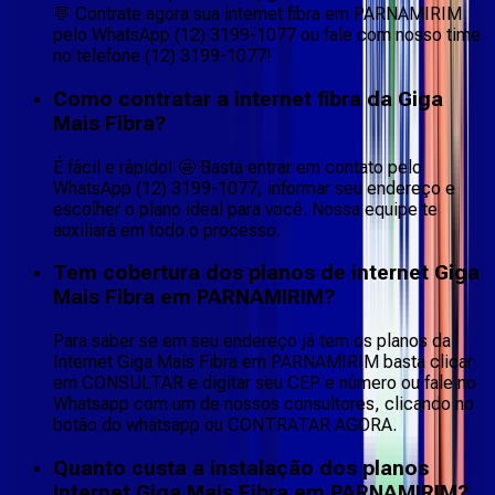
💬 Contrate agora sua internet fibra em PARNAMIRIM
pelo WhatsApp (12) 3199-1077 ou fale com nosso time
no telefone (12) 3199-1077!
Como contratar a internet fibra da Giga
Mais Fibra?
É fácil e rápido! 🤩 Basta entrar em contato pelo
WhatsApp (12) 3199-1077, informar seu endereço e
escolher o plano ideal para você. Nossa equipe te
auxiliará em todo o processo.
Tem cobertura dos planos de internet Giga
Mais Fibra em PARNAMIRIM?
Para saber se em seu endereço já tem os planos da
Internet Giga Mais Fibra em PARNAMIRIM basta clicar
em CONSULTAR e digitar seu CEP e número ou fale no
Whatsapp com um de nossos consultores, clicando no
botão do whatsapp ou CONTRATAR AGORA.
Quanto custa a instalação dos planos
Internet Giga Mais Fibra em PARNAMIRIM?