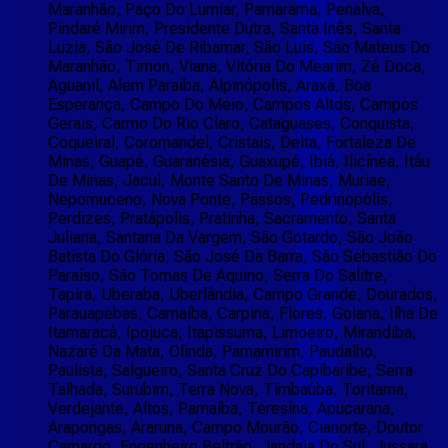
Maranhão, Paço Do Lumiar, Parnarama, Penalva,
Pindaré Mirim, Presidente Dutra, Santa Inês, Santa
Luzia, São José De Ribamar, São Luís, São Mateus Do
Maranhão, Timon, Viana, Vitória Do Mearim, Zé Doca,
Aguanil, Alem Paraiba, Alpinópolis, Araxá, Boa
Esperança, Campo Do Meio, Campos Altos, Campos
Gerais, Carmo Do Rio Claro, Cataguases, Conquista,
Coqueiral, Coromandel, Cristais, Delta, Fortaleza De
Minas, Guapé, Guaranésia, Guaxupé, Ibiá, Ilicínea, Itáu
De Minas, Jacuí, Monte Santo De Minas, Muriae,
Nepomuceno, Nova Ponte, Passos, Pedrinopólis,
Perdizes, Pratápolis, Pratinha, Sacramento, Santa
Juliana, Santana Da Vargem, São Gotardo, São João
Batista Do Glória, São José Da Barra, São Sebastião Do
Paraíso, São Tomas De Aquino, Serra Do Salitre,
Tapira, Uberaba, Uberlândia, Campo Grande, Dourados,
Parauapebas, Carnaíba, Carpina, Flores, Goiana, Ilha De
Itamaracá, Ipojuca, Itapissuma, Limoeiro, Mirandiba,
Nazaré Da Mata, Olinda, Parnamirim, Paudalho,
Paulista, Salgueiro, Santa Cruz Do Capibaribe, Serra
Talhada, Surubim, Terra Nova, Timbaúba, Toritama,
Verdejante, Altos, Parnaíba, Teresina, Apucarana,
Arapongas, Araruna, Campo Mourão, Cianorte, Doutor
Camargo, Engenheiro Beltrão, Jandaia Do Sul, Jussara,