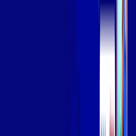
Assista filmes e séries em 4k sem interrupções