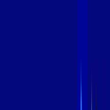
600 MEGA
INTERNET
Benefícios:
Instalação Grátis
Globo Play Padrão Anúncios
Assinaturas inclusas:
Globoplay
*Confira as condições dessa oferta +
por:
R$
94
,
99