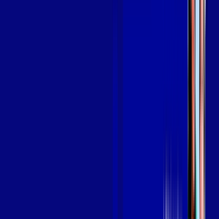
Assine Internet Fibra Giga Mais Fibra
em PARNAMIRIM
A internet da Giga Mais Fibra em PARNAMIRIM é muito rápida
para você navegar, assistir a vídeos, ver seus shows
preferidos, ouvir músicas e levar a sua experiência de jogo
online a outro nível. Clique em CONTRATAR AGORA, ou fale
com um de nossos consultores via WhatsApp, e mude de vez
para a Giga Mais Fibra Internet Banda Larga.
FALAR COM CONSULTOR