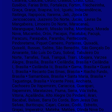
Catarina, Caucaia, Cedro, Crateús, Crato, Cruz,
Eusébio, Farias Brito, Fortaleza, Fortim, Frecheirinha,
Graça, Granja, Ibiapina, Icó, Iguatu, Independência,
Itaitinga, Itapipoca, Itarema, Jati, Jijoca De
Jericoacoara, Juazeiro Do Norte, Jucás, Lavras Da
Mangabeira, Limoeiro Do Norte, Maracanaú,
Maranguape, Mauriti, Missão Velha, Mombaça, Morada
Nova, Mucambo, Orós, Pacajus, Pacatuba, Pacujá,
Paracuru, Paraipaba, Parambu, Pentecoste,
Pindoretama, Piquet Carneiro, Porteiras, Quixadá,
Quixelô, Russas, Salitre, São Benedito, São Gonçalo Do
Amarante, São Luís Do Curu, Sobral, Tabuleiro Do
Norte, Tarrafas, Tauá, Tianguá, Trairi, Ubajara, Varzea
Alegre, Brasilia, Brasilia • Ceilândia, Brasilia • Ceilândia
I, Brasilia • Ceilândia Iii, Brasilia • Gama, Brasilia • Guará
I, Brasilia • Recanto Das Emas, Brasilia • Riacho Fundo,
Brasilia • Samambaia, Brasilia • Santa Maria, Brasilia •
Taguatinga, Brasilia • Vicente Pires, Anchieta,
Cachoeiro De Itapemirim, Cariacica, Guarapari,
Itapemirim, Marataizes, Piuma, Serra, Vila Velha,
Vitoria, Açailândia, Alto Alegre Do Pindaré, Arari,
Bacabal, Balsas, Barra Do Corda, Bom Jesus Das
Selvas, Buriticupu, Cajari, Caxias, Codó, Estreito,
Grajaú, Imperatriz, Matinha, Matões, Olinda Nova Do