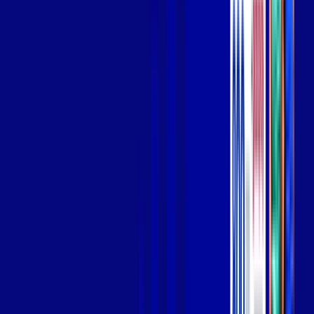
Wi-fi de alta performance para curtir e compartilhar à vontade