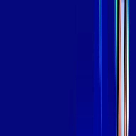
*Confira as condições dessa oferta +
por:
R$
139
,
99
/MÊS
Contratar Agora
Contratar Agora
Consulte as ofertas
para o seu endereço!
CONSULTAR AGORA
OS MELHORES APPS INCLUSOS NO
SEU
PLANO DE INTERNET
Globoplay