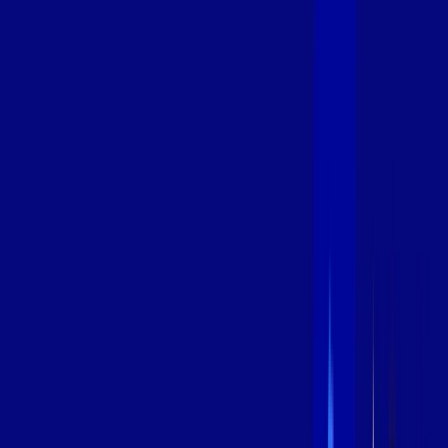
600 MEGA
INTERNET
Benefícios:
Instalação Grátis
Globo Play Padrão Anúncios
Assinaturas inclusas:
Globoplay
*Confira as condições dessa oferta +
por:
R$
99
,
99