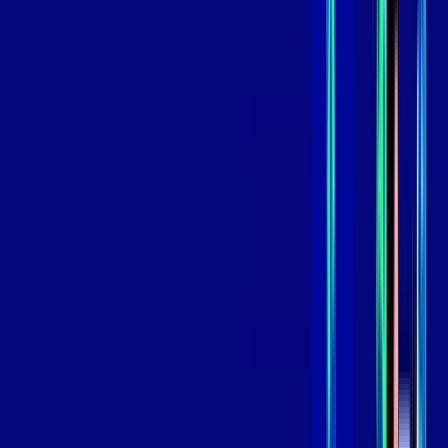
109
,
99
/MÊS
Contratar Agora
Contratar Agora
GIGA
INTERNET
Benefícios:
Instalação Grátis
Globo Play Padrão Anúncios
Assinaturas inclusas:
Globoplay