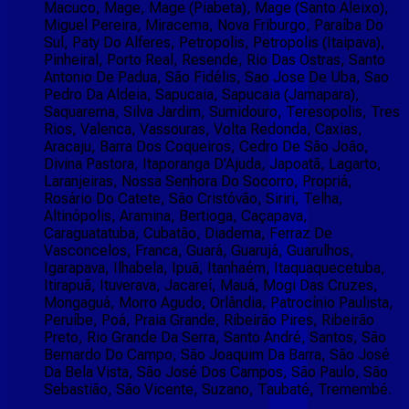
Macuco, Mage, Mage (Piabeta), Mage (Santo Aleixo),
Miguel Pereira, Miracema, Nova Friburgo, Paraíba Do
Sul, Paty Do Alferes, Petropolis, Petropolis (Itaipava),
Pinheiral, Porto Real, Resende, Rio Das Ostras, Santo
Antonio De Padua, São Fidélis, Sao Jose De Uba, Sao
Pedro Da Aldeia, Sapucaia, Sapucaia (Jamapara),
Saquarema, Silva Jardim, Sumidouro, Teresopolis, Tres
Rios, Valenca, Vassouras, Volta Redonda, Caxias,
Aracaju, Barra Dos Coqueiros, Cedro De São João,
Divina Pastora, Itaporanga D'Ajuda, Japoatã, Lagarto,
Laranjeiras, Nossa Senhora Do Socorro, Propriá,
Rosário Do Catete, São Cristóvão, Siriri, Telha,
Altinópolis, Aramina, Bertioga, Caçapava,
Caraguatatuba, Cubatão, Diadema, Ferraz De
Vasconcelos, Franca, Guará, Guarujá, Guarulhos,
Igarapava, Ilhabela, Ipuã, Itanhaém, Itaquaquecetuba,
Itirapuã, Ituverava, Jacareí, Mauá, Mogi Das Cruzes,
Mongaguá, Morro Agudo, Orlândia, Patrocínio Paulista,
Peruíbe, Poá, Praia Grande, Ribeirão Pires, Ribeirão
Preto, Rio Grande Da Serra, Santo André, Santos, São
Bernardo Do Campo, São Joaquim Da Barra, São José
Da Bela Vista, São José Dos Campos, São Paulo, São
Sebastião, São Vicente, Suzano, Taubaté, Tremembé.