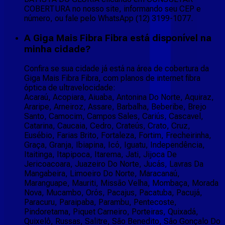
COBERTURA no nosso site, informando seu CEP e
número, ou fale pelo WhatsApp (12) 3199-1077.
A Giga Mais Fibra Fibra está disponível na
minha cidade?
Confira se sua cidade já está na área de cobertura da
Giga Mais Fibra Fibra, com planos de internet fibra
óptica de ultravelocidade:
Acaraú, Acopiara, Aiuaba, Antonina Do Norte, Aquiraz,
Araripe, Arneiroz, Assare, Barbalha, Beberibe, Brejo
Santo, Camocim, Campos Sales, Cariús, Cascavel,
Catarina, Caucaia, Cedro, Crateús, Crato, Cruz,
Eusébio, Farias Brito, Fortaleza, Fortim, Frecheirinha,
Graça, Granja, Ibiapina, Icó, Iguatu, Independência,
Itaitinga, Itapipoca, Itarema, Jati, Jijoca De
Jericoacoara, Juazeiro Do Norte, Jucás, Lavras Da
Mangabeira, Limoeiro Do Norte, Maracanaú,
Maranguape, Mauriti, Missão Velha, Mombaça, Morada
Nova, Mucambo, Orós, Pacajus, Pacatuba, Pacujá,
Paracuru, Paraipaba, Parambu, Pentecoste,
Pindoretama, Piquet Carneiro, Porteiras, Quixadá,
Quixelô, Russas, Salitre, São Benedito, São Gonçalo Do