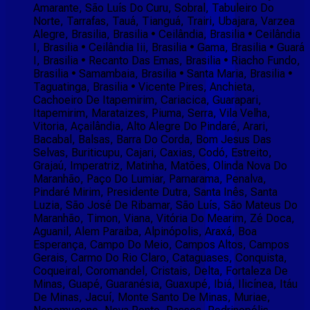
Amarante, São Luís Do Curu, Sobral, Tabuleiro Do
Norte, Tarrafas, Tauá, Tianguá, Trairi, Ubajara, Varzea
Alegre, Brasilia, Brasilia • Ceilândia, Brasilia • Ceilândia
I, Brasilia • Ceilândia Iii, Brasilia • Gama, Brasilia • Guará
I, Brasilia • Recanto Das Emas, Brasilia • Riacho Fundo,
Brasilia • Samambaia, Brasilia • Santa Maria, Brasilia •
Taguatinga, Brasilia • Vicente Pires, Anchieta,
Cachoeiro De Itapemirim, Cariacica, Guarapari,
Itapemirim, Marataizes, Piuma, Serra, Vila Velha,
Vitoria, Açailândia, Alto Alegre Do Pindaré, Arari,
Bacabal, Balsas, Barra Do Corda, Bom Jesus Das
Selvas, Buriticupu, Cajari, Caxias, Codó, Estreito,
Grajaú, Imperatriz, Matinha, Matões, Olinda Nova Do
Maranhão, Paço Do Lumiar, Parnarama, Penalva,
Pindaré Mirim, Presidente Dutra, Santa Inês, Santa
Luzia, São José De Ribamar, São Luís, São Mateus Do
Maranhão, Timon, Viana, Vitória Do Mearim, Zé Doca,
Aguanil, Alem Paraiba, Alpinópolis, Araxá, Boa
Esperança, Campo Do Meio, Campos Altos, Campos
Gerais, Carmo Do Rio Claro, Cataguases, Conquista,
Coqueiral, Coromandel, Cristais, Delta, Fortaleza De
Minas, Guapé, Guaranésia, Guaxupé, Ibiá, Ilicínea, Itáu
De Minas, Jacuí, Monte Santo De Minas, Muriae,