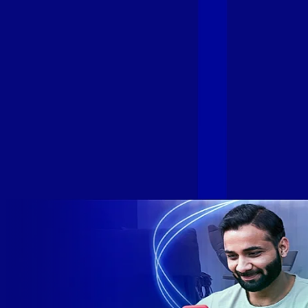
transformações nos últimos meses para conectar brasileiros
cada vez mais com uma Internet com mais estabilidade,
velocidade e possibilidades. Recentemente, as operadoras
de Telecomunicações VIP, Click, Ligue, Niu, Mob, Univox e
Sumicity, também integrantes da Alloha Fibra, uniram-se à
GIGA+ Fibra para fortalecer ainda mais o propósito do grupo
de levar qualidade de conexão por fibra óptica para todo país.
Com esta união, nossa Internet ultrarrápida estará nas casas
de milhares de brasileiros em mais de 280 cidades do Brasil
– tudo isso com a qualidade da Melhor Velocidade e Melhor
Internet Gamer. Melhor Internet Gamer de 2024: RJ, ES, SP e
DF +280 cidades: CE, DF, ES, MA, MG, MS, PA, PE, PR, RJ,
SE e SP 1,5 milhão de clientes conectados 149 mil km de
rede fibra óptica