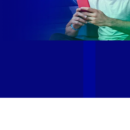
Site desenvolvido e publicado por PSP Intermediação De
Serviços LTDA I 17.082.481/0001-24. Parceiro autorizado
GIGA MAIS FIBRA. Uso da marca regulamentado. Todos os
direitos reservados.