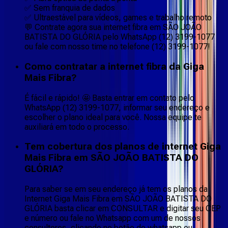
✅ Sem franquia de dados
✅ Ultraestável para vídeos, games e trabalho remoto
💬 Contrate agora sua internet fibra em SÃO JOÃO
BATISTA DO GLÓRIA pelo WhatsApp (12) 3199-1077
ou fale com nosso time no telefone (12) 3199-1077!
Como contratar a internet fibra da Giga
Mais Fibra?
É fácil e rápido! 🤩 Basta entrar em contato pelo
WhatsApp (12) 3199-1077, informar seu endereço e
escolher o plano ideal para você. Nossa equipe te
auxiliará em todo o processo.
Tem cobertura dos planos de internet Giga
Mais Fibra em SÃO JOÃO BATISTA DO
GLÓRIA?
Para saber se em seu endereço já tem os planos da
Internet Giga Mais Fibra em SÃO JOÃO BATISTA DO
GLÓRIA basta clicar em CONSULTAR e digitar seu CEP
e número ou fale no Whatsapp com um de nossos
consultores, clicando no botão do whatsapp ou