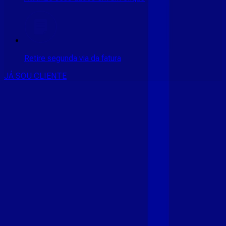
Retire segunda via da fatura
JÁ SOU CLIENTE
CONSULTE RÁPIDO AS
CIDADES
ATENDIDAS
Clique em sua cidade abaixo e confira as melhores ofertas de
internet fibra da
Giga Mais Fibra
CE - ACARAÚ
CE - ACOPIARA
CE - AIUABA
CE - ANTONINA
DO NORTE
CE - AQUIRAZ
CE - ARARIPE
CE - ARNEIROZ
CE -
ASSARE
CE - BARBALHA
CE - BEBERIBE
CE - BREJO
SANTO
CE - CAMOCIM
CE - CAMPOS SALES
CE - CARIÚS
CE
- CASCAVEL
CE - CATARINA
CE - CAUCAIA
CE - CEDRO
CE -
CRATEÚS
CE - CRATO
CE - CRUZ
CE - EUSÉBIO
CE - FARIAS
BRITO
CE - FORTALEZA
CE - FORTIM
CE - FRECHEIRINHA
CE