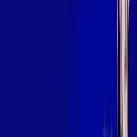
Assine Internet Fibra Giga Mais Fibra
em SÃO JOÃO BATISTA DO GLÓRIA
A internet da Giga Mais Fibra em SÃO JOÃO BATISTA DO
GLÓRIA é muito rápida para você navegar, assistir a vídeos,
ver seus shows preferidos, ouvir músicas e levar a sua
experiência de jogo online a outro nível. Clique em
CONTRATAR AGORA, ou fale com um de nossos consultores
via WhatsApp, e mude de vez para a Giga Mais Fibra Internet
Banda Larga.
FALAR COM CONSULTOR