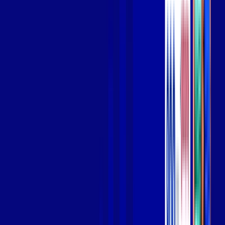
Wi-fi de alta performance para curtir e compartilhar à vontade