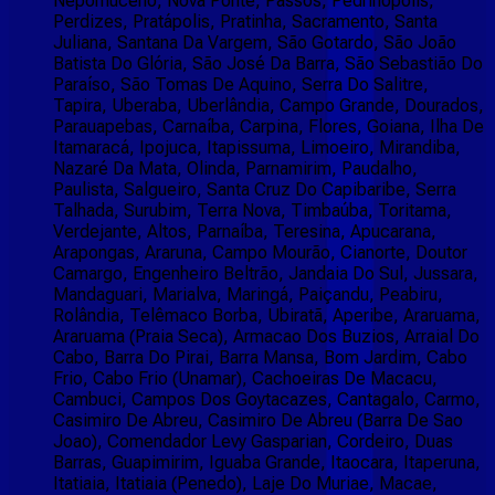
Nepomuceno, Nova Ponte, Passos, Pedrinopólis,
Perdizes, Pratápolis, Pratinha, Sacramento, Santa
Juliana, Santana Da Vargem, São Gotardo, São João
Batista Do Glória, São José Da Barra, São Sebastião Do
Paraíso, São Tomas De Aquino, Serra Do Salitre,
Tapira, Uberaba, Uberlândia, Campo Grande, Dourados,
Parauapebas, Carnaíba, Carpina, Flores, Goiana, Ilha De
Itamaracá, Ipojuca, Itapissuma, Limoeiro, Mirandiba,
Nazaré Da Mata, Olinda, Parnamirim, Paudalho,
Paulista, Salgueiro, Santa Cruz Do Capibaribe, Serra
Talhada, Surubim, Terra Nova, Timbaúba, Toritama,
Verdejante, Altos, Parnaíba, Teresina, Apucarana,
Arapongas, Araruna, Campo Mourão, Cianorte, Doutor
Camargo, Engenheiro Beltrão, Jandaia Do Sul, Jussara,
Mandaguari, Marialva, Maringá, Paiçandu, Peabiru,
Rolândia, Telêmaco Borba, Ubiratã, Aperibe, Araruama,
Araruama (Praia Seca), Armacao Dos Buzios, Arraial Do
Cabo, Barra Do Pirai, Barra Mansa, Bom Jardim, Cabo
Frio, Cabo Frio (Unamar), Cachoeiras De Macacu,
Cambuci, Campos Dos Goytacazes, Cantagalo, Carmo,
Casimiro De Abreu, Casimiro De Abreu (Barra De Sao
Joao), Comendador Levy Gasparian, Cordeiro, Duas
Barras, Guapimirim, Iguaba Grande, Itaocara, Itaperuna,
Itatiaia, Itatiaia (Penedo), Laje Do Muriae, Macae,