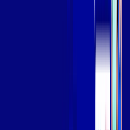
Assista filmes e séries em 4k sem interrupções