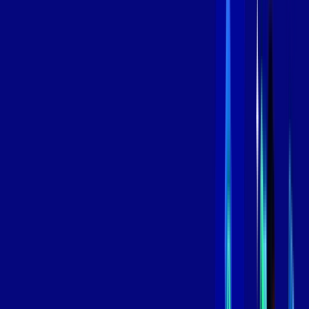
/MÊS
Contratar Agora
Contratar Agora
800 MEGA
INTERNET
Benefícios:
Instalação Grátis
Globo Play Padrão Anúncios
Assinaturas inclusas:
Globoplay
*Confira as condições dessa oferta +
por:
R$