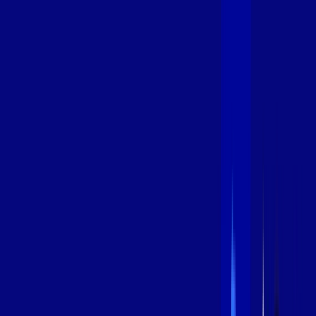
600 MEGA
INTERNET
Benefícios:
Instalação Grátis
Globo Play Padrão Anúncios
Assinaturas inclusas:
Globoplay
*Confira as condições dessa oferta +
por:
R$
99
,
99
/MÊS