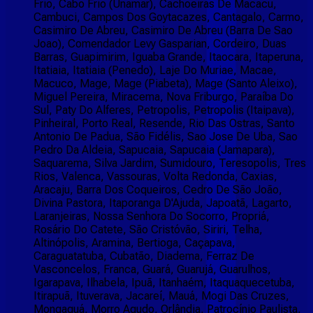
Frio, Cabo Frio (Unamar), Cachoeiras De Macacu,
Cambuci, Campos Dos Goytacazes, Cantagalo, Carmo,
Casimiro De Abreu, Casimiro De Abreu (Barra De Sao
Joao), Comendador Levy Gasparian, Cordeiro, Duas
Barras, Guapimirim, Iguaba Grande, Itaocara, Itaperuna,
Itatiaia, Itatiaia (Penedo), Laje Do Muriae, Macae,
Macuco, Mage, Mage (Piabeta), Mage (Santo Aleixo),
Miguel Pereira, Miracema, Nova Friburgo, Paraíba Do
Sul, Paty Do Alferes, Petropolis, Petropolis (Itaipava),
Pinheiral, Porto Real, Resende, Rio Das Ostras, Santo
Antonio De Padua, São Fidélis, Sao Jose De Uba, Sao
Pedro Da Aldeia, Sapucaia, Sapucaia (Jamapara),
Saquarema, Silva Jardim, Sumidouro, Teresopolis, Tres
Rios, Valenca, Vassouras, Volta Redonda, Caxias,
Aracaju, Barra Dos Coqueiros, Cedro De São João,
Divina Pastora, Itaporanga D'Ajuda, Japoatã, Lagarto,
Laranjeiras, Nossa Senhora Do Socorro, Propriá,
Rosário Do Catete, São Cristóvão, Siriri, Telha,
Altinópolis, Aramina, Bertioga, Caçapava,
Caraguatatuba, Cubatão, Diadema, Ferraz De
Vasconcelos, Franca, Guará, Guarujá, Guarulhos,
Igarapava, Ilhabela, Ipuã, Itanhaém, Itaquaquecetuba,
Itirapuã, Ituverava, Jacareí, Mauá, Mogi Das Cruzes,
Mongaguá, Morro Agudo, Orlândia, Patrocínio Paulista,