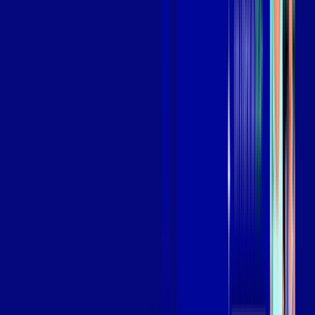
Assista filmes e séries em 4k sem interrupções