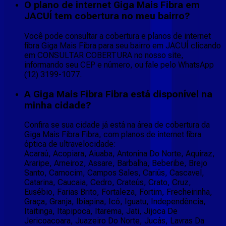
O plano de internet Giga Mais Fibra em
JACUÍ tem cobertura no meu bairro?
Você pode consultar a cobertura e planos de internet
fibra Giga Mais Fibra para seu bairro em JACUÍ clicando
em CONSULTAR COBERTURA no nosso site,
informando seu CEP e número, ou fale pelo WhatsApp
(12) 3199-1077.
A Giga Mais Fibra Fibra está disponível na
minha cidade?
Confira se sua cidade já está na área de cobertura da
Giga Mais Fibra Fibra, com planos de internet fibra
óptica de ultravelocidade:
Acaraú, Acopiara, Aiuaba, Antonina Do Norte, Aquiraz,
Araripe, Arneiroz, Assare, Barbalha, Beberibe, Brejo
Santo, Camocim, Campos Sales, Cariús, Cascavel,
Catarina, Caucaia, Cedro, Crateús, Crato, Cruz,
Eusébio, Farias Brito, Fortaleza, Fortim, Frecheirinha,
Graça, Granja, Ibiapina, Icó, Iguatu, Independência,
Itaitinga, Itapipoca, Itarema, Jati, Jijoca De
Jericoacoara, Juazeiro Do Norte, Jucás, Lavras Da