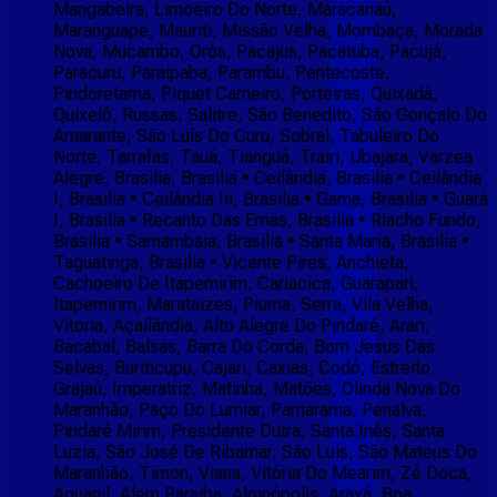
Mangabeira, Limoeiro Do Norte, Maracanaú,
Maranguape, Mauriti, Missão Velha, Mombaça, Morada
Nova, Mucambo, Orós, Pacajus, Pacatuba, Pacujá,
Paracuru, Paraipaba, Parambu, Pentecoste,
Pindoretama, Piquet Carneiro, Porteiras, Quixadá,
Quixelô, Russas, Salitre, São Benedito, São Gonçalo Do
Amarante, São Luís Do Curu, Sobral, Tabuleiro Do
Norte, Tarrafas, Tauá, Tianguá, Trairi, Ubajara, Varzea
Alegre, Brasilia, Brasilia • Ceilândia, Brasilia • Ceilândia
I, Brasilia • Ceilândia Iii, Brasilia • Gama, Brasilia • Guará
I, Brasilia • Recanto Das Emas, Brasilia • Riacho Fundo,
Brasilia • Samambaia, Brasilia • Santa Maria, Brasilia •
Taguatinga, Brasilia • Vicente Pires, Anchieta,
Cachoeiro De Itapemirim, Cariacica, Guarapari,
Itapemirim, Marataizes, Piuma, Serra, Vila Velha,
Vitoria, Açailândia, Alto Alegre Do Pindaré, Arari,
Bacabal, Balsas, Barra Do Corda, Bom Jesus Das
Selvas, Buriticupu, Cajari, Caxias, Codó, Estreito,
Grajaú, Imperatriz, Matinha, Matões, Olinda Nova Do
Maranhão, Paço Do Lumiar, Parnarama, Penalva,
Pindaré Mirim, Presidente Dutra, Santa Inês, Santa
Luzia, São José De Ribamar, São Luís, São Mateus Do
Maranhão, Timon, Viana, Vitória Do Mearim, Zé Doca,
Aguanil, Alem Paraiba, Alpinópolis, Araxá, Boa