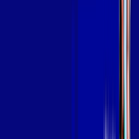
em JACUÍ
A internet da Giga Mais Fibra em JACUÍ é muito rápida para
você navegar, assistir a vídeos, ver seus shows preferidos,
ouvir músicas e levar a sua experiência de jogo online a outro
nível. Clique em CONTRATAR AGORA, ou fale com um de
nossos consultores via WhatsApp, e mude de vez para a Giga
Mais Fibra Internet Banda Larga.
FALAR COM CONSULTOR