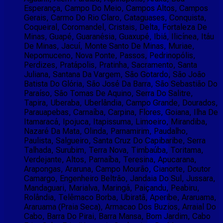
Esperança, Campo Do Meio, Campos Altos, Campos
Gerais, Carmo Do Rio Claro, Cataguases, Conquista,
Coqueiral, Coromandel, Cristais, Delta, Fortaleza De
Minas, Guapé, Guaranésia, Guaxupé, Ibiá, Ilicínea, Itáu
De Minas, Jacuí, Monte Santo De Minas, Muriae,
Nepomuceno, Nova Ponte, Passos, Pedrinopólis,
Perdizes, Pratápolis, Pratinha, Sacramento, Santa
Juliana, Santana Da Vargem, São Gotardo, São João
Batista Do Glória, São José Da Barra, São Sebastião Do
Paraíso, São Tomas De Aquino, Serra Do Salitre,
Tapira, Uberaba, Uberlândia, Campo Grande, Dourados,
Parauapebas, Carnaíba, Carpina, Flores, Goiana, Ilha De
Itamaracá, Ipojuca, Itapissuma, Limoeiro, Mirandiba,
Nazaré Da Mata, Olinda, Parnamirim, Paudalho,
Paulista, Salgueiro, Santa Cruz Do Capibaribe, Serra
Talhada, Surubim, Terra Nova, Timbaúba, Toritama,
Verdejante, Altos, Parnaíba, Teresina, Apucarana,
Arapongas, Araruna, Campo Mourão, Cianorte, Doutor
Camargo, Engenheiro Beltrão, Jandaia Do Sul, Jussara,
Mandaguari, Marialva, Maringá, Paiçandu, Peabiru,
Rolândia, Telêmaco Borba, Ubiratã, Aperibe, Araruama,
Araruama (Praia Seca), Armacao Dos Buzios, Arraial Do
Cabo, Barra Do Pirai, Barra Mansa, Bom Jardim, Cabo