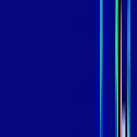
,
99
/MÊS
Contratar Agora
Contratar Agora
GIGA
INTERNET
Benefícios:
Instalação Grátis
Globo Play Padrão Anúncios
Assinaturas inclusas:
Globoplay
*Confira as condições dessa oferta +
por:
R$