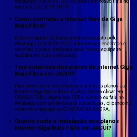
WhatsApp (12) 3199-1077 ou fale com nosso time no
telefone (12) 3199-1077!
Como contratar a internet fibra da Giga
Mais Fibra?
É fácil e rápido! 🤩 Basta entrar em contato pelo
WhatsApp (12) 3199-1077, informar seu endereço e
escolher o plano ideal para você. Nossa equipe te
auxiliará em todo o processo.
Tem cobertura dos planos de internet Giga
Mais Fibra em JACUÍ?
Para saber se em seu endereço já tem os planos da
Internet Giga Mais Fibra em JACUÍ basta clicar em
CONSULTAR e digitar seu CEP e número ou fale no
Whatsapp com um de nossos consultores, clicando no
botão do whatsapp ou CONTRATAR AGORA.
Quanto custa a instalação dos planos
Internet Giga Mais Fibra em JACUÍ?