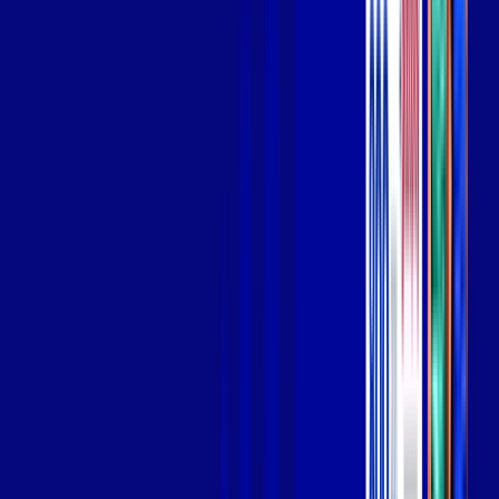
Wi-fi de alta performance para curtir e compartilhar à vontade