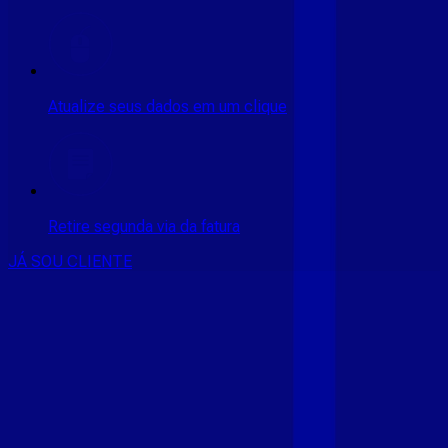
Atualize seus dados em um clique
Retire segunda via da fatura
JÁ SOU CLIENTE
CONSULTE RÁPIDO AS
CIDADES
ATENDIDAS
Clique em sua cidade abaixo e confira as melhores ofertas de
internet fibra da
Giga Mais Fibra
CE - ACARAÚ
CE - ACOPIARA
CE - AIUABA
CE - ANTONINA