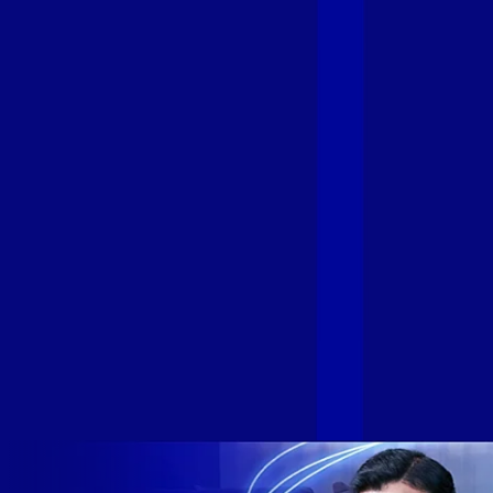
Fibra
A GIGA+ Fibra é uma marca do Grupo Alloha Fibra, a maior
empresa independente de fibra óptica FTTH (Fiber to the
Home) do Brasil, e vem passando por importantes
transformações nos últimos meses para conectar brasileiros
cada vez mais com uma Internet com mais estabilidade,
velocidade e possibilidades. Recentemente, as operadoras
de Telecomunicações VIP, Click, Ligue, Niu, Mob, Univox e
Sumicity, também integrantes da Alloha Fibra, uniram-se à
GIGA+ Fibra para fortalecer ainda mais o propósito do grupo
de levar qualidade de conexão por fibra óptica para todo país.
Com esta união, nossa Internet ultrarrápida estará nas casas
de milhares de brasileiros em mais de 280 cidades do Brasil
– tudo isso com a qualidade da Melhor Velocidade e Melhor
Internet Gamer. Melhor Internet Gamer de 2024: RJ, ES, SP e
DF +280 cidades: CE, DF, ES, MA, MG, MS, PA, PE, PR, RJ,
SE e SP 1,5 milhão de clientes conectados 149 mil km de
rede fibra óptica