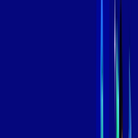
Contratar Agora
Contratar Agora
800 MEGA
INTERNET
Benefícios:
Instalação Grátis
Globo Play Padrão Anúncios
Assinaturas inclusas:
Globoplay
*Confira as condições dessa oferta +
por:
R$
109