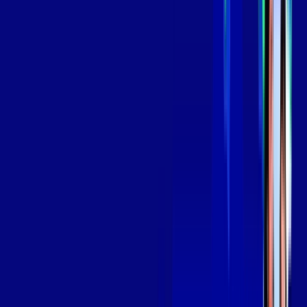
139
,
99
/MÊS
Contratar Agora
Contratar Agora
Consulte as ofertas
para o seu endereço!
CONSULTAR AGORA
OS MELHORES APPS INCLUSOS NO
SEU
PLANO DE INTERNET
Globoplay
Assine Internet Fibra Giga Mais Fibra