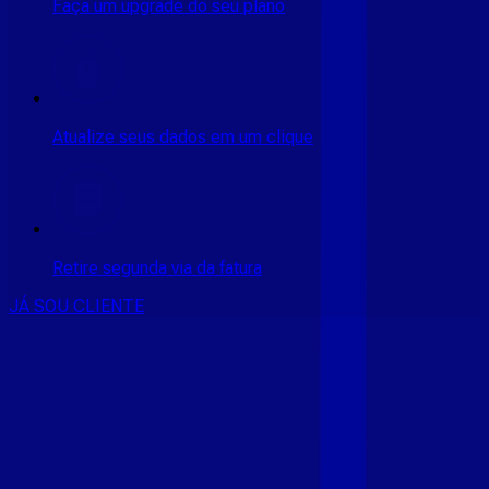
Faça um upgrade do seu plano
Atualize seus dados em um clique
Retire segunda via da fatura
JÁ SOU CLIENTE
CONSULTE RÁPIDO AS
CIDADES
ATENDIDAS
Clique em sua cidade abaixo e confira as melhores ofertas de
internet fibra da
Giga Mais Fibra