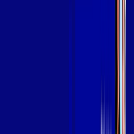
em GUAXUPÉ
A internet da Giga Mais Fibra em GUAXUPÉ é muito rápida
para você navegar, assistir a vídeos, ver seus shows
preferidos, ouvir músicas e levar a sua experiência de jogo
online a outro nível. Clique em CONTRATAR AGORA, ou fale
com um de nossos consultores via WhatsApp, e mude de vez
para a Giga Mais Fibra Internet Banda Larga.
FALAR COM CONSULTOR