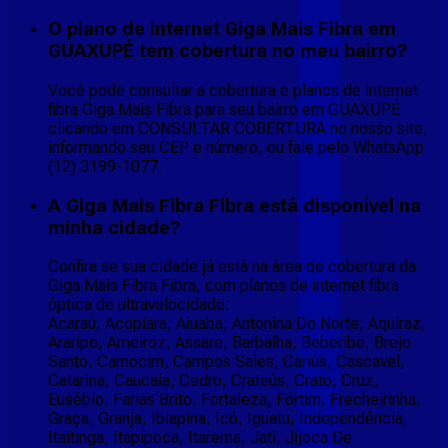
O plano de internet Giga Mais Fibra em
GUAXUPÉ tem cobertura no meu bairro?
Você pode consultar a cobertura e planos de internet
fibra Giga Mais Fibra para seu bairro em GUAXUPÉ
clicando em CONSULTAR COBERTURA no nosso site,
informando seu CEP e número, ou fale pelo WhatsApp
(12) 3199-1077.
A Giga Mais Fibra Fibra está disponível na
minha cidade?
Confira se sua cidade já está na área de cobertura da
Giga Mais Fibra Fibra, com planos de internet fibra
óptica de ultravelocidade:
Acaraú, Acopiara, Aiuaba, Antonina Do Norte, Aquiraz,
Araripe, Arneiroz, Assare, Barbalha, Beberibe, Brejo
Santo, Camocim, Campos Sales, Cariús, Cascavel,
Catarina, Caucaia, Cedro, Crateús, Crato, Cruz,
Eusébio, Farias Brito, Fortaleza, Fortim, Frecheirinha,
Graça, Granja, Ibiapina, Icó, Iguatu, Independência,
Itaitinga, Itapipoca, Itarema, Jati, Jijoca De