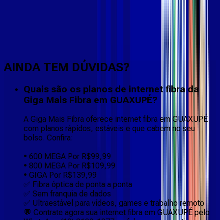
Faça downloads e uploads rápidos e sem quedas
AINDA TEM DÚVIDAS?
Quais são os planos de internet fibra da
Giga Mais Fibra em GUAXUPÉ?
A Giga Mais Fibra oferece internet fibra em GUAXUPÉ
com planos rápidos, estáveis e que cabem no seu
bolso. Confira:
• 600 MEGA Por R$99,99
• 800 MEGA Por R$109,99
• GIGA Por R$139,99
✅ Fibra óptica de ponta a ponta
✅ Sem franquia de dados
✅ Ultraestável para vídeos, games e trabalho remoto
💬 Contrate agora sua internet fibra em GUAXUPÉ pelo