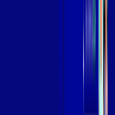
Assista filmes e séries em 4k sem interrupções