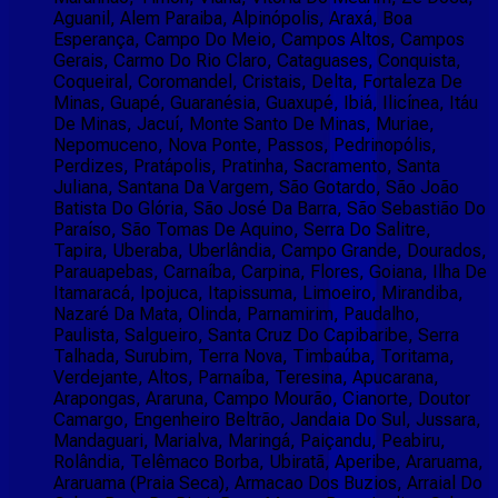
Aguanil, Alem Paraiba, Alpinópolis, Araxá, Boa
Esperança, Campo Do Meio, Campos Altos, Campos
Gerais, Carmo Do Rio Claro, Cataguases, Conquista,
Coqueiral, Coromandel, Cristais, Delta, Fortaleza De
Minas, Guapé, Guaranésia, Guaxupé, Ibiá, Ilicínea, Itáu
De Minas, Jacuí, Monte Santo De Minas, Muriae,
Nepomuceno, Nova Ponte, Passos, Pedrinopólis,
Perdizes, Pratápolis, Pratinha, Sacramento, Santa
Juliana, Santana Da Vargem, São Gotardo, São João
Batista Do Glória, São José Da Barra, São Sebastião Do
Paraíso, São Tomas De Aquino, Serra Do Salitre,
Tapira, Uberaba, Uberlândia, Campo Grande, Dourados,
Parauapebas, Carnaíba, Carpina, Flores, Goiana, Ilha De
Itamaracá, Ipojuca, Itapissuma, Limoeiro, Mirandiba,
Nazaré Da Mata, Olinda, Parnamirim, Paudalho,
Paulista, Salgueiro, Santa Cruz Do Capibaribe, Serra
Talhada, Surubim, Terra Nova, Timbaúba, Toritama,
Verdejante, Altos, Parnaíba, Teresina, Apucarana,
Arapongas, Araruna, Campo Mourão, Cianorte, Doutor
Camargo, Engenheiro Beltrão, Jandaia Do Sul, Jussara,
Mandaguari, Marialva, Maringá, Paiçandu, Peabiru,
Rolândia, Telêmaco Borba, Ubiratã, Aperibe, Araruama,
Araruama (Praia Seca), Armacao Dos Buzios, Arraial Do