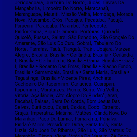
Jericoacoara, Juazeiro Do Norte, Jucás, Lavras Da
Mangabeira, Limoeiro Do Norte, Maracanaú,
Maranguape, Mauriti, Missão Velha, Mombaça, Morada
Nova, Mucambo, Orós, Pacajus, Pacatuba, Pacujá,
Paracuru, Paraipaba, Parambu, Pentecoste,
Pindoretama, Piquet Carneiro, Porteiras, Quixadá,
Quixelô, Russas, Salitre, São Benedito, São Gonçalo Do
Amarante, São Luís Do Curu, Sobral, Tabuleiro Do
Norte, Tarrafas, Tauá, Tianguá, Trairi, Ubajara, Varzea
Alegre, Brasilia, Brasilia • Ceilândia, Brasilia • Ceilândia
I, Brasilia • Ceilândia Iii, Brasilia • Gama, Brasilia • Guará
I, Brasilia • Recanto Das Emas, Brasilia • Riacho Fundo,
Brasilia • Samambaia, Brasilia • Santa Maria, Brasilia •
Taguatinga, Brasilia • Vicente Pires, Anchieta,
Cachoeiro De Itapemirim, Cariacica, Guarapari,
Itapemirim, Marataizes, Piuma, Serra, Vila Velha,
Vitoria, Açailândia, Alto Alegre Do Pindaré, Arari,
Bacabal, Balsas, Barra Do Corda, Bom Jesus Das
Selvas, Buriticupu, Cajari, Caxias, Codó, Estreito,
Grajaú, Imperatriz, Matinha, Matões, Olinda Nova Do
Maranhão, Paço Do Lumiar, Parnarama, Penalva,
Pindaré Mirim, Presidente Dutra, Santa Inês, Santa
Luzia, São José De Ribamar, São Luís, São Mateus Do
Maranhão, Timon, Viana, Vitória Do Mearim, Zé Doca,