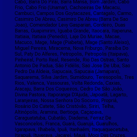
Cabo, Barra Do Pirai, Barra Mansa, Bom Jardim, Cabo
Frio, Cabo Frio (Unamar), Cachoeiras De Macacu,
Cambuci, Campos Dos Goytacazes, Cantagalo, Carmo,
Casimiro De Abreu, Casimiro De Abreu (Barra De Sao
Joao), Comendador Levy Gasparian, Cordeiro, Duas
Barras, Guapimirim, Iguaba Grande, Itaocara, Itaperuna,
Itatiaia, Itatiaia (Penedo), Laje Do Muriae, Macae,
Macuco, Mage, Mage (Piabeta), Mage (Santo Aleixo),
Miguel Pereira, Miracema, Nova Friburgo, Paraíba Do
Sul, Paty Do Alferes, Petropolis, Petropolis (Itaipava),
Pinheiral, Porto Real, Resende, Rio Das Ostras, Santo
Antonio De Padua, São Fidélis, Sao Jose De Uba, Sao
Pedro Da Aldeia, Sapucaia, Sapucaia (Jamapara),
Saquarema, Silva Jardim, Sumidouro, Teresopolis, Tres
Rios, Valenca, Vassouras, Volta Redonda, Caxias,
Aracaju, Barra Dos Coqueiros, Cedro De São João,
Divina Pastora, Itaporanga D'Ajuda, Japoatã, Lagarto,
Laranjeiras, Nossa Senhora Do Socorro, Propriá,
Rosário Do Catete, São Cristóvão, Siriri, Telha,
Altinópolis, Aramina, Bertioga, Caçapava,
Caraguatatuba, Cubatão, Diadema, Ferraz De
Vasconcelos, Franca, Guará, Guarujá, Guarulhos,
Igarapava, Ilhabela, Ipuã, Itanhaém, Itaquaquecetuba,
Itirapuã, Ituverava, Jacareí, Mauá, Mogi Das Cruzes,