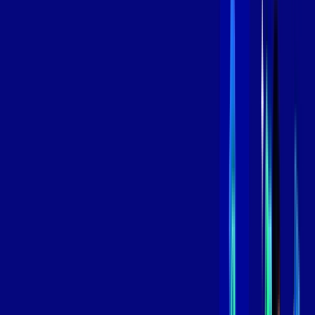
Contratar Agora
Contratar Agora
800 MEGA
INTERNET
Benefícios:
Instalação Grátis
Globo Play Padrão Anúncios
Assinaturas inclusas:
Globoplay
*Confira as condições dessa oferta +
por:
R$
109