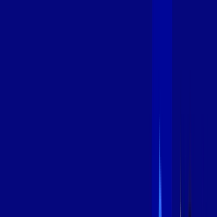
600 MEGA
INTERNET
Benefícios:
Instalação Grátis
Globo Play Padrão Anúncios
Assinaturas inclusas:
Globoplay
*Confira as condições dessa oferta +
por:
R$
99
,
99
/MÊS