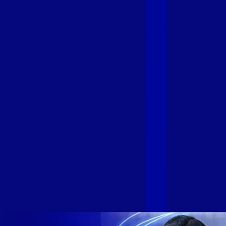
com a credibilidade do Grupo Alloha
Fibra
A GIGA+ Fibra é uma marca do Grupo Alloha Fibra, a maior
empresa independente de fibra óptica FTTH (Fiber to the
Home) do Brasil, e vem passando por importantes
transformações nos últimos meses para conectar brasileiros
cada vez mais com uma Internet com mais estabilidade,
velocidade e possibilidades. Recentemente, as operadoras
de Telecomunicações VIP, Click, Ligue, Niu, Mob, Univox e
Sumicity, também integrantes da Alloha Fibra, uniram-se à
GIGA+ Fibra para fortalecer ainda mais o propósito do grupo
de levar qualidade de conexão por fibra óptica para todo país.
Com esta união, nossa Internet ultrarrápida estará nas casas
de milhares de brasileiros em mais de 280 cidades do Brasil
– tudo isso com a qualidade da Melhor Velocidade e Melhor
Internet Gamer. Melhor Internet Gamer de 2024: RJ, ES, SP e
DF +280 cidades: CE, DF, ES, MA, MG, MS, PA, PE, PR, RJ,
SE e SP 1,5 milhão de clientes conectados 149 mil km de
rede fibra óptica