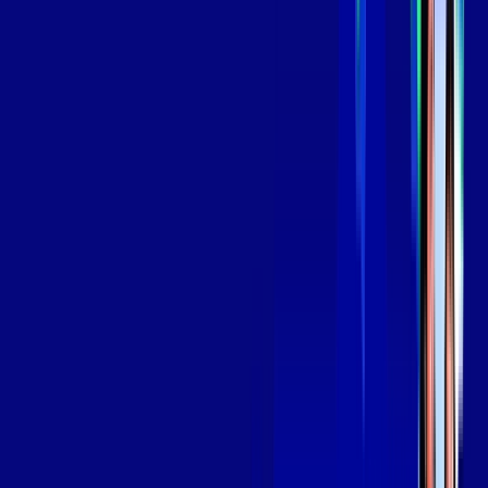
139
,
99
/MÊS
Contratar Agora
Contratar Agora
Consulte as ofertas
para o seu endereço!
CONSULTAR AGORA
OS MELHORES APPS INCLUSOS NO
SEU
PLANO DE INTERNET
Globoplay
Assine Internet Fibra Giga Mais Fibra