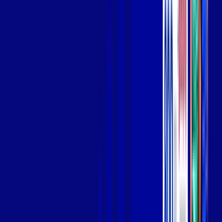
Wi-fi de alta performance para curtir e compartilhar à vontade