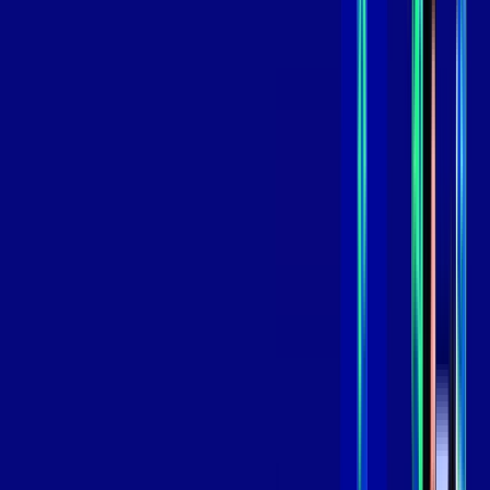
,
99
/MÊS
Contratar Agora
Contratar Agora
GIGA
INTERNET
Benefícios:
Instalação Grátis
Globo Play Padrão Anúncios
Assinaturas inclusas:
Globoplay
*Confira as condições dessa oferta +
por:
R$