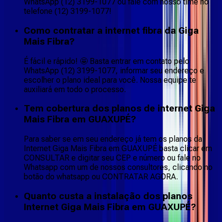
WhatsApp (12) 3199-1077 ou fale com nosso time no
telefone (12) 3199-1077!
Como contratar a internet fibra da Giga
Mais Fibra?
É fácil e rápido! 🤩 Basta entrar em contato pelo
WhatsApp (12) 3199-1077, informar seu endereço e
escolher o plano ideal para você. Nossa equipe te
auxiliará em todo o processo.
Tem cobertura dos planos de internet Giga
Mais Fibra em GUAXUPÉ?
Para saber se em seu endereço já tem os planos da
Internet Giga Mais Fibra em GUAXUPÉ basta clicar em
CONSULTAR e digitar seu CEP e número ou fale no
Whatsapp com um de nossos consultores, clicando no
botão do whatsapp ou CONTRATAR AGORA.
Quanto custa a instalação dos planos
Internet Giga Mais Fibra em GUAXUPÉ?