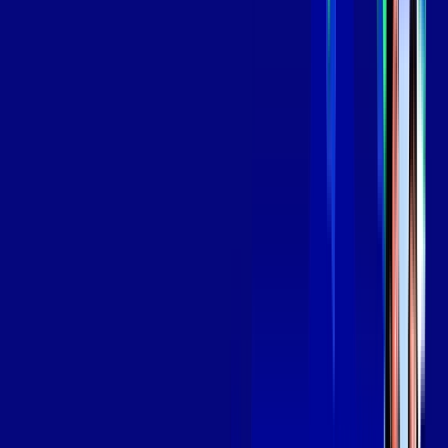
139
,
99
/MÊS
Contratar Agora
Contratar Agora
Consulte as ofertas
para o seu endereço!
CONSULTAR AGORA
OS MELHORES APPS INCLUSOS NO
SEU
PLANO DE INTERNET
Globoplay
Assine Internet Fibra Giga Mais Fibra