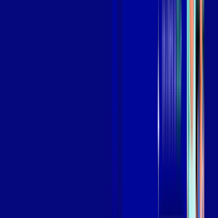
Assista filmes e séries em 4k sem interrupções