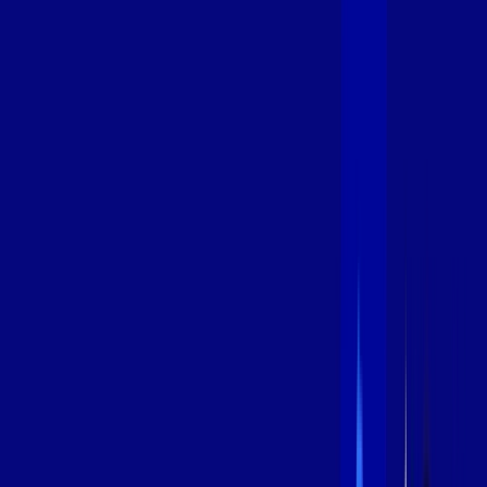
600 MEGA
INTERNET
Benefícios:
Instalação Grátis
Globo Play Padrão Anúncios
Assinaturas inclusas:
Globoplay
*Confira as condições dessa oferta +
por:
R$
109
,
99
/MÊS