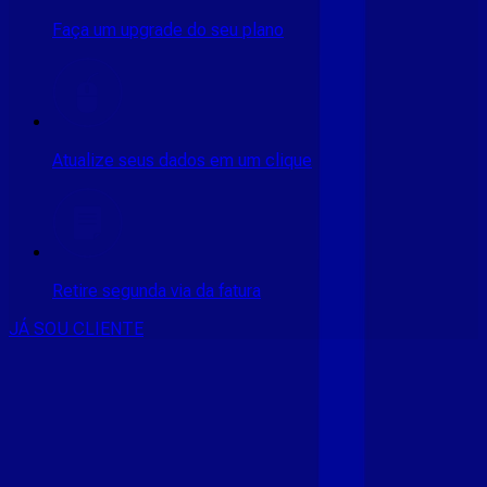
Faça um upgrade do seu plano
Atualize seus dados em um clique
Retire segunda via da fatura
JÁ SOU CLIENTE
CONSULTE RÁPIDO AS
CIDADES
ATENDIDAS
Clique em sua cidade abaixo e confira as melhores ofertas de
internet fibra da
Giga Mais Fibra