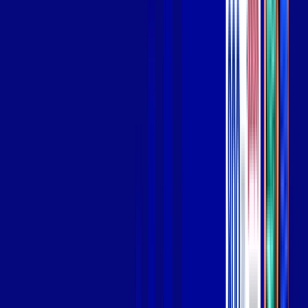
Wi-fi de alta performance para curtir e compartilhar à vontade