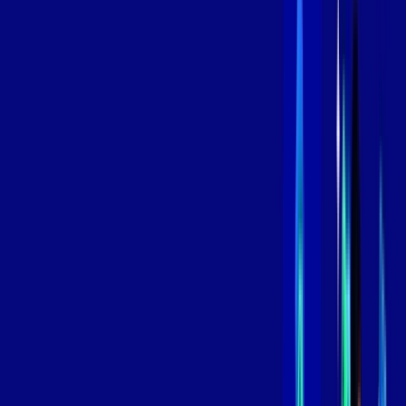
Contratar Agora
Contratar Agora
800 MEGA
INTERNET
Benefícios:
Instalação Grátis
Globo Play Padrão Anúncios
Assinaturas inclusas:
Globoplay
*Confira as condições dessa oferta +
por:
R$
119