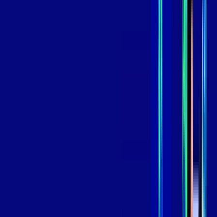
,
99
/MÊS
Contratar Agora
Contratar Agora
GIGA
INTERNET
Benefícios:
Instalação Grátis
Globo Play Padrão Anúncios
Assinaturas inclusas:
Globoplay
*Confira as condições dessa oferta +
por:
R$