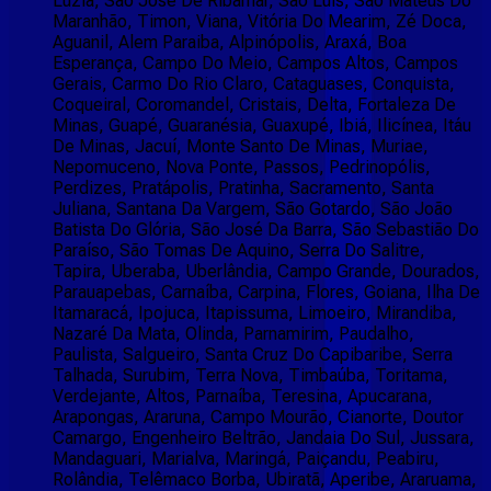
Luzia, São José De Ribamar, São Luís, São Mateus Do
Maranhão, Timon, Viana, Vitória Do Mearim, Zé Doca,
Aguanil, Alem Paraiba, Alpinópolis, Araxá, Boa
Esperança, Campo Do Meio, Campos Altos, Campos
Gerais, Carmo Do Rio Claro, Cataguases, Conquista,
Coqueiral, Coromandel, Cristais, Delta, Fortaleza De
Minas, Guapé, Guaranésia, Guaxupé, Ibiá, Ilicínea, Itáu
De Minas, Jacuí, Monte Santo De Minas, Muriae,
Nepomuceno, Nova Ponte, Passos, Pedrinopólis,
Perdizes, Pratápolis, Pratinha, Sacramento, Santa
Juliana, Santana Da Vargem, São Gotardo, São João
Batista Do Glória, São José Da Barra, São Sebastião Do
Paraíso, São Tomas De Aquino, Serra Do Salitre,
Tapira, Uberaba, Uberlândia, Campo Grande, Dourados,
Parauapebas, Carnaíba, Carpina, Flores, Goiana, Ilha De
Itamaracá, Ipojuca, Itapissuma, Limoeiro, Mirandiba,
Nazaré Da Mata, Olinda, Parnamirim, Paudalho,
Paulista, Salgueiro, Santa Cruz Do Capibaribe, Serra
Talhada, Surubim, Terra Nova, Timbaúba, Toritama,
Verdejante, Altos, Parnaíba, Teresina, Apucarana,
Arapongas, Araruna, Campo Mourão, Cianorte, Doutor
Camargo, Engenheiro Beltrão, Jandaia Do Sul, Jussara,
Mandaguari, Marialva, Maringá, Paiçandu, Peabiru,
Rolândia, Telêmaco Borba, Ubiratã, Aperibe, Araruama,