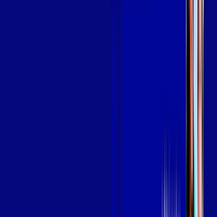
em DOURADOS
A internet da Giga Mais Fibra em DOURADOS é muito rápida
para você navegar, assistir a vídeos, ver seus shows
preferidos, ouvir músicas e levar a sua experiência de jogo
online a outro nível. Clique em CONTRATAR AGORA, ou fale
com um de nossos consultores via WhatsApp, e mude de vez
para a Giga Mais Fibra Internet Banda Larga.
FALAR COM CONSULTOR