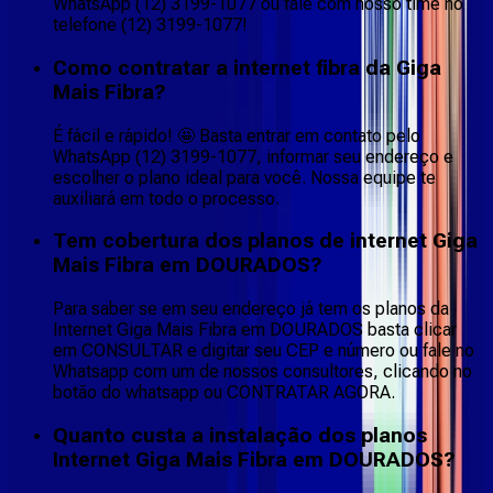
WhatsApp (12) 3199-1077 ou fale com nosso time no
telefone (12) 3199-1077!
Como contratar a internet fibra da Giga
Mais Fibra?
É fácil e rápido! 🤩 Basta entrar em contato pelo
WhatsApp (12) 3199-1077, informar seu endereço e
escolher o plano ideal para você. Nossa equipe te
auxiliará em todo o processo.
Tem cobertura dos planos de internet Giga
Mais Fibra em DOURADOS?
Para saber se em seu endereço já tem os planos da
Internet Giga Mais Fibra em DOURADOS basta clicar
em CONSULTAR e digitar seu CEP e número ou fale no
Whatsapp com um de nossos consultores, clicando no
botão do whatsapp ou CONTRATAR AGORA.
Quanto custa a instalação dos planos
Internet Giga Mais Fibra em DOURADOS?