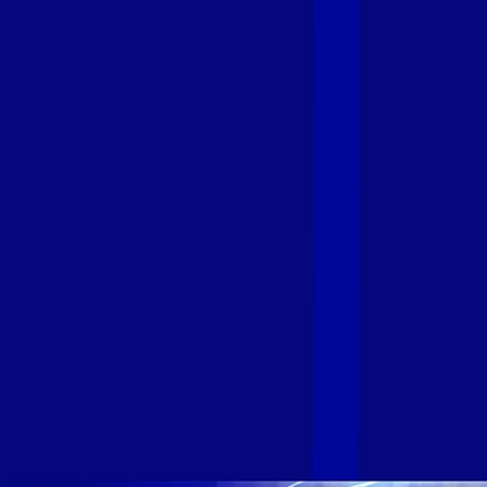
Giga+ Fibra: uma marca em evolução
com a credibilidade do Grupo Alloha
Fibra
A GIGA+ Fibra é uma marca do Grupo Alloha Fibra, a maior
empresa independente de fibra óptica FTTH (Fiber to the
Home) do Brasil, e vem passando por importantes
transformações nos últimos meses para conectar brasileiros
cada vez mais com uma Internet com mais estabilidade,
velocidade e possibilidades. Recentemente, as operadoras
de Telecomunicações VIP, Click, Ligue, Niu, Mob, Univox e
Sumicity, também integrantes da Alloha Fibra, uniram-se à
GIGA+ Fibra para fortalecer ainda mais o propósito do grupo
de levar qualidade de conexão por fibra óptica para todo país.
Com esta união, nossa Internet ultrarrápida estará nas casas
de milhares de brasileiros em mais de 280 cidades do Brasil
– tudo isso com a qualidade da Melhor Velocidade e Melhor
Internet Gamer. Melhor Internet Gamer de 2024: RJ, ES, SP e
DF +280 cidades: CE, DF, ES, MA, MG, MS, PA, PE, PR, RJ,
SE e SP 1,5 milhão de clientes conectados 149 mil km de
rede fibra óptica