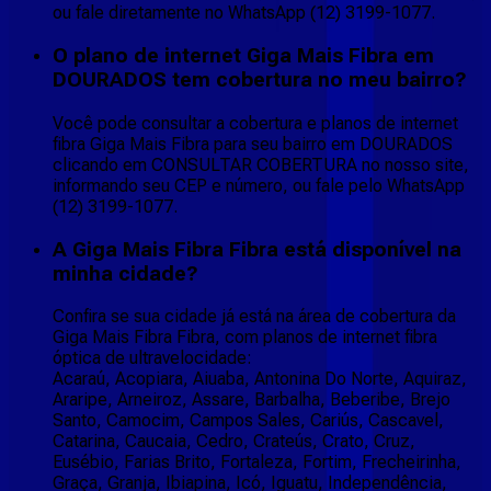
ou fale diretamente no WhatsApp (12) 3199-1077.
O plano de internet Giga Mais Fibra em
DOURADOS tem cobertura no meu bairro?
Você pode consultar a cobertura e planos de internet
fibra Giga Mais Fibra para seu bairro em DOURADOS
clicando em CONSULTAR COBERTURA no nosso site,
informando seu CEP e número, ou fale pelo WhatsApp
(12) 3199-1077.
A Giga Mais Fibra Fibra está disponível na
minha cidade?
Confira se sua cidade já está na área de cobertura da
Giga Mais Fibra Fibra, com planos de internet fibra
óptica de ultravelocidade:
Acaraú, Acopiara, Aiuaba, Antonina Do Norte, Aquiraz,
Araripe, Arneiroz, Assare, Barbalha, Beberibe, Brejo
Santo, Camocim, Campos Sales, Cariús, Cascavel,
Catarina, Caucaia, Cedro, Crateús, Crato, Cruz,
Eusébio, Farias Brito, Fortaleza, Fortim, Frecheirinha,
Graça, Granja, Ibiapina, Icó, Iguatu, Independência,