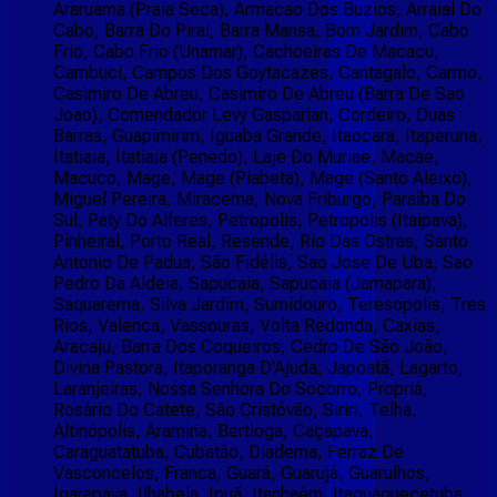
Araruama (Praia Seca), Armacao Dos Buzios, Arraial Do
Cabo, Barra Do Pirai, Barra Mansa, Bom Jardim, Cabo
Frio, Cabo Frio (Unamar), Cachoeiras De Macacu,
Cambuci, Campos Dos Goytacazes, Cantagalo, Carmo,
Casimiro De Abreu, Casimiro De Abreu (Barra De Sao
Joao), Comendador Levy Gasparian, Cordeiro, Duas
Barras, Guapimirim, Iguaba Grande, Itaocara, Itaperuna,
Itatiaia, Itatiaia (Penedo), Laje Do Muriae, Macae,
Macuco, Mage, Mage (Piabeta), Mage (Santo Aleixo),
Miguel Pereira, Miracema, Nova Friburgo, Paraíba Do
Sul, Paty Do Alferes, Petropolis, Petropolis (Itaipava),
Pinheiral, Porto Real, Resende, Rio Das Ostras, Santo
Antonio De Padua, São Fidélis, Sao Jose De Uba, Sao
Pedro Da Aldeia, Sapucaia, Sapucaia (Jamapara),
Saquarema, Silva Jardim, Sumidouro, Teresopolis, Tres
Rios, Valenca, Vassouras, Volta Redonda, Caxias,
Aracaju, Barra Dos Coqueiros, Cedro De São João,
Divina Pastora, Itaporanga D'Ajuda, Japoatã, Lagarto,
Laranjeiras, Nossa Senhora Do Socorro, Propriá,
Rosário Do Catete, São Cristóvão, Siriri, Telha,
Altinópolis, Aramina, Bertioga, Caçapava,
Caraguatatuba, Cubatão, Diadema, Ferraz De
Vasconcelos, Franca, Guará, Guarujá, Guarulhos,
Igarapava, Ilhabela, Ipuã, Itanhaém, Itaquaquecetuba,