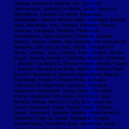
Itaitinga, Itapipoca, Itarema, Jati, Jijoca De
Jericoacoara, Juazeiro Do Norte, Jucás, Lavras Da
Mangabeira, Limoeiro Do Norte, Maracanaú,
Maranguape, Mauriti, Missão Velha, Mombaça, Morada
Nova, Mucambo, Orós, Pacajus, Pacatuba, Pacujá,
Paracuru, Paraipaba, Parambu, Pentecoste,
Pindoretama, Piquet Carneiro, Porteiras, Quixadá,
Quixelô, Russas, Salitre, São Benedito, São Gonçalo Do
Amarante, São Luís Do Curu, Sobral, Tabuleiro Do
Norte, Tarrafas, Tauá, Tianguá, Trairi, Ubajara, Varzea
Alegre, Brasilia, Brasilia • Ceilândia, Brasilia • Ceilândia
I, Brasilia • Ceilândia Iii, Brasilia • Gama, Brasilia • Guará
I, Brasilia • Recanto Das Emas, Brasilia • Riacho Fundo,
Brasilia • Samambaia, Brasilia • Santa Maria, Brasilia •
Taguatinga, Brasilia • Vicente Pires, Anchieta,
Cachoeiro De Itapemirim, Cariacica, Guarapari,
Itapemirim, Marataizes, Piuma, Serra, Vila Velha,
Vitoria, Açailândia, Alto Alegre Do Pindaré, Arari,
Bacabal, Balsas, Barra Do Corda, Bom Jesus Das
Selvas, Buriticupu, Cajari, Caxias, Codó, Estreito,
Grajaú, Imperatriz, Matinha, Matões, Olinda Nova Do
Maranhão, Paço Do Lumiar, Parnarama, Penalva,
Pindaré Mirim, Presidente Dutra, Santa Inês, Santa