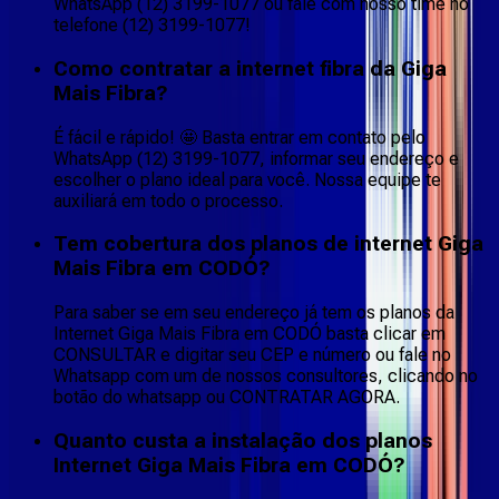
WhatsApp (12) 3199-1077 ou fale com nosso time no
telefone (12) 3199-1077!
Como contratar a internet fibra da Giga
Mais Fibra?
É fácil e rápido! 🤩 Basta entrar em contato pelo
WhatsApp (12) 3199-1077, informar seu endereço e
escolher o plano ideal para você. Nossa equipe te
auxiliará em todo o processo.
Tem cobertura dos planos de internet Giga
Mais Fibra em CODÓ?
Para saber se em seu endereço já tem os planos da
Internet Giga Mais Fibra em CODÓ basta clicar em
CONSULTAR e digitar seu CEP e número ou fale no
Whatsapp com um de nossos consultores, clicando no
botão do whatsapp ou CONTRATAR AGORA.
Quanto custa a instalação dos planos
Internet Giga Mais Fibra em CODÓ?