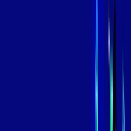
Contratar Agora
Contratar Agora
800 MEGA
INTERNET
Benefícios:
Instalação Grátis
Globo Play Padrão Anúncios
Assinaturas inclusas:
Globoplay
*Confira as condições dessa oferta +
por:
R$
99