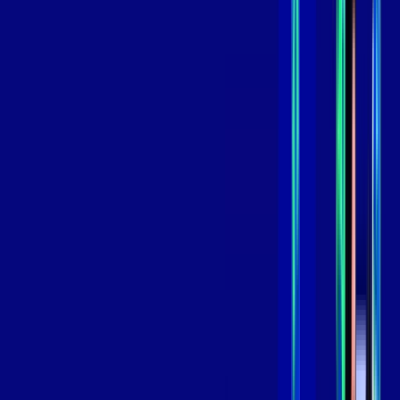
,
99
/MÊS
Contratar Agora
Contratar Agora
GIGA
INTERNET
Benefícios:
Instalação Grátis
Globo Play Padrão Anúncios
Assinaturas inclusas:
Globoplay
*Confira as condições dessa oferta +
por:
R$