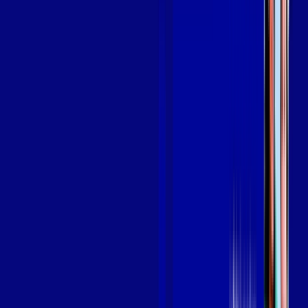
em CODÓ
A internet da Giga Mais Fibra em CODÓ é muito rápida para
você navegar, assistir a vídeos, ver seus shows preferidos,
ouvir músicas e levar a sua experiência de jogo online a outro
nível. Clique em CONTRATAR AGORA, ou fale com um de
nossos consultores via WhatsApp, e mude de vez para a Giga
Mais Fibra Internet Banda Larga.
FALAR COM CONSULTOR