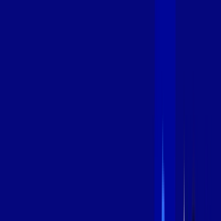
600 MEGA
INTERNET
Benefícios:
Instalação Grátis
Globo Play Padrão Anúncios
Assinaturas inclusas:
Globoplay
*Confira as condições dessa oferta +
por:
R$
94
,
99
/MÊS