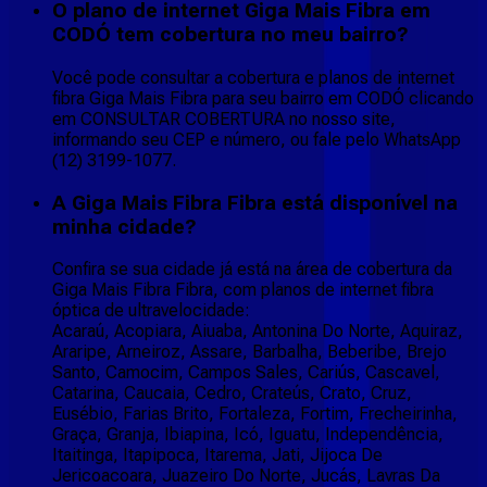
O plano de internet Giga Mais Fibra em
CODÓ tem cobertura no meu bairro?
Você pode consultar a cobertura e planos de internet
fibra Giga Mais Fibra para seu bairro em CODÓ clicando
em CONSULTAR COBERTURA no nosso site,
informando seu CEP e número, ou fale pelo WhatsApp
(12) 3199-1077.
A Giga Mais Fibra Fibra está disponível na
minha cidade?
Confira se sua cidade já está na área de cobertura da
Giga Mais Fibra Fibra, com planos de internet fibra
óptica de ultravelocidade:
Acaraú, Acopiara, Aiuaba, Antonina Do Norte, Aquiraz,
Araripe, Arneiroz, Assare, Barbalha, Beberibe, Brejo
Santo, Camocim, Campos Sales, Cariús, Cascavel,
Catarina, Caucaia, Cedro, Crateús, Crato, Cruz,
Eusébio, Farias Brito, Fortaleza, Fortim, Frecheirinha,
Graça, Granja, Ibiapina, Icó, Iguatu, Independência,
Itaitinga, Itapipoca, Itarema, Jati, Jijoca De
Jericoacoara, Juazeiro Do Norte, Jucás, Lavras Da