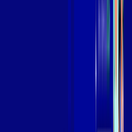
Assista filmes e séries em 4k sem interrupções