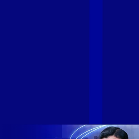
Fibra
A GIGA+ Fibra é uma marca do Grupo Alloha Fibra, a maior
empresa independente de fibra óptica FTTH (Fiber to the
Home) do Brasil, e vem passando por importantes
transformações nos últimos meses para conectar brasileiros
cada vez mais com uma Internet com mais estabilidade,
velocidade e possibilidades. Recentemente, as operadoras
de Telecomunicações VIP, Click, Ligue, Niu, Mob, Univox e
Sumicity, também integrantes da Alloha Fibra, uniram-se à
GIGA+ Fibra para fortalecer ainda mais o propósito do grupo
de levar qualidade de conexão por fibra óptica para todo país.
Com esta união, nossa Internet ultrarrápida estará nas casas
de milhares de brasileiros em mais de 280 cidades do Brasil
– tudo isso com a qualidade da Melhor Velocidade e Melhor
Internet Gamer. Melhor Internet Gamer de 2024: RJ, ES, SP e
DF +280 cidades: CE, DF, ES, MA, MG, MS, PA, PE, PR, RJ,
SE e SP 1,5 milhão de clientes conectados 149 mil km de
rede fibra óptica