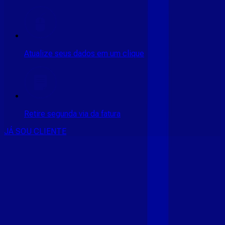
Atualize seus dados em um clique
Retire segunda via da fatura
JÁ SOU CLIENTE
CONSULTE RÁPIDO AS
CIDADES
ATENDIDAS
Clique em sua cidade abaixo e confira as melhores ofertas de
internet fibra da
Giga Mais Fibra
CE - ACARAÚ
CE - ACOPIARA
CE - AIUABA
CE - ANTONINA