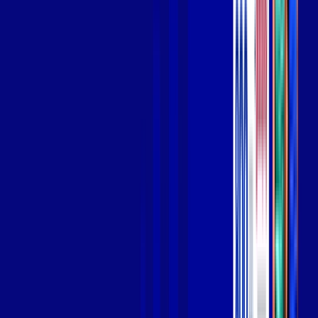
Wi-fi de alta performance para curtir e compartilhar à vontade