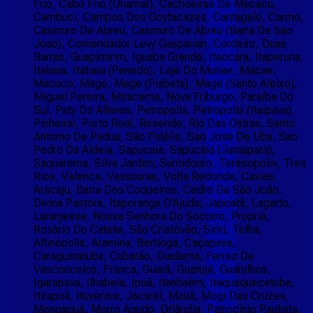
Frio, Cabo Frio (Unamar), Cachoeiras De Macacu,
Cambuci, Campos Dos Goytacazes, Cantagalo, Carmo,
Casimiro De Abreu, Casimiro De Abreu (Barra De Sao
Joao), Comendador Levy Gasparian, Cordeiro, Duas
Barras, Guapimirim, Iguaba Grande, Itaocara, Itaperuna,
Itatiaia, Itatiaia (Penedo), Laje Do Muriae, Macae,
Macuco, Mage, Mage (Piabeta), Mage (Santo Aleixo),
Miguel Pereira, Miracema, Nova Friburgo, Paraíba Do
Sul, Paty Do Alferes, Petropolis, Petropolis (Itaipava),
Pinheiral, Porto Real, Resende, Rio Das Ostras, Santo
Antonio De Padua, São Fidélis, Sao Jose De Uba, Sao
Pedro Da Aldeia, Sapucaia, Sapucaia (Jamapara),
Saquarema, Silva Jardim, Sumidouro, Teresopolis, Tres
Rios, Valenca, Vassouras, Volta Redonda, Caxias,
Aracaju, Barra Dos Coqueiros, Cedro De São João,
Divina Pastora, Itaporanga D'Ajuda, Japoatã, Lagarto,
Laranjeiras, Nossa Senhora Do Socorro, Propriá,
Rosário Do Catete, São Cristóvão, Siriri, Telha,
Altinópolis, Aramina, Bertioga, Caçapava,
Caraguatatuba, Cubatão, Diadema, Ferraz De
Vasconcelos, Franca, Guará, Guarujá, Guarulhos,
Igarapava, Ilhabela, Ipuã, Itanhaém, Itaquaquecetuba,
Itirapuã, Ituverava, Jacareí, Mauá, Mogi Das Cruzes,
Mongaguá, Morro Agudo, Orlândia, Patrocínio Paulista,