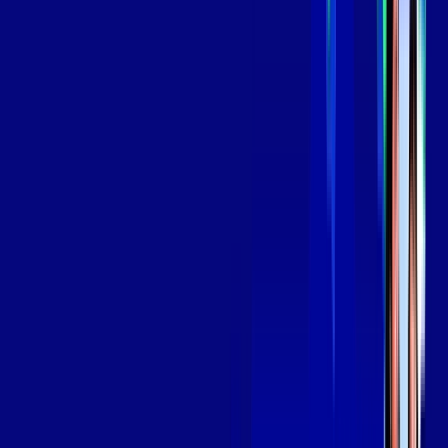
139
,
99
/MÊS
Contratar Agora
Contratar Agora
Consulte as ofertas
para o seu endereço!
CONSULTAR AGORA
OS MELHORES APPS INCLUSOS NO
SEU
PLANO DE INTERNET
Globoplay
Assine Internet Fibra Giga Mais Fibra