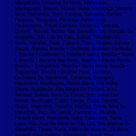
Mangabeira, Limoeiro Do Norte, Maracanaú,
Maranguape, Mauriti, Missão Velha, Mombaça, Morada
Nova, Mucambo, Orós, Pacajus, Pacatuba, Pacujá,
Paracuru, Paraipaba, Parambu, Pentecoste,
Pindoretama, Piquet Carneiro, Porteiras, Quixadá,
Quixelô, Russas, Salitre, São Benedito, São Gonçalo Do
Amarante, São Luís Do Curu, Sobral, Tabuleiro Do
Norte, Tarrafas, Tauá, Tianguá, Trairi, Ubajara, Varzea
Alegre, Brasilia, Brasilia • Ceilândia, Brasilia • Ceilândia
I, Brasilia • Ceilândia Iii, Brasilia • Gama, Brasilia • Guará
I, Brasilia • Recanto Das Emas, Brasilia • Riacho Fundo,
Brasilia • Samambaia, Brasilia • Santa Maria, Brasilia •
Taguatinga, Brasilia • Vicente Pires, Anchieta,
Cachoeiro De Itapemirim, Cariacica, Guarapari,
Itapemirim, Marataizes, Piuma, Serra, Vila Velha,
Vitoria, Açailândia, Alto Alegre Do Pindaré, Arari,
Bacabal, Balsas, Barra Do Corda, Bom Jesus Das
Selvas, Buriticupu, Cajari, Caxias, Codó, Estreito,
Grajaú, Imperatriz, Matinha, Matões, Olinda Nova Do
Maranhão, Paço Do Lumiar, Parnarama, Penalva,
Pindaré Mirim, Presidente Dutra, Santa Inês, Santa
Luzia, São José De Ribamar, São Luís, São Mateus Do
Maranhão, Timon, Viana, Vitória Do Mearim, Zé Doca,
Aguanil, Alem Paraiba, Alpinópolis, Araxá, Boa