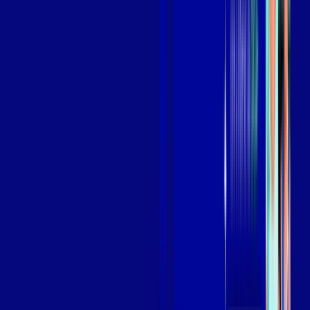
Assista filmes e séries em 4k sem interrupções