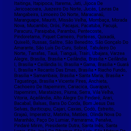
Itaitinga, Itapipoca, Itarema, Jati, Jijoca De
Jericoacoara, Juazeiro Do Norte, Jucás, Lavras Da
Mangabeira, Limoeiro Do Norte, Maracanaú,
Maranguape, Mauriti, Missão Velha, Mombaça, Morada
Nova, Mucambo, Orós, Pacajus, Pacatuba, Pacujá,
Paracuru, Paraipaba, Parambu, Pentecoste,
Pindoretama, Piquet Carneiro, Porteiras, Quixadá,
Quixelô, Russas, Salitre, São Benedito, São Gonçalo Do
Amarante, São Luís Do Curu, Sobral, Tabuleiro Do
Norte, Tarrafas, Tauá, Tianguá, Trairi, Ubajara, Varzea
Alegre, Brasilia, Brasilia • Ceilândia, Brasilia • Ceilândia
I, Brasilia • Ceilândia Iii, Brasilia • Gama, Brasilia • Guará
I, Brasilia • Recanto Das Emas, Brasilia • Riacho Fundo,
Brasilia • Samambaia, Brasilia • Santa Maria, Brasilia •
Taguatinga, Brasilia • Vicente Pires, Anchieta,
Cachoeiro De Itapemirim, Cariacica, Guarapari,
Itapemirim, Marataizes, Piuma, Serra, Vila Velha,
Vitoria, Açailândia, Alto Alegre Do Pindaré, Arari,
Bacabal, Balsas, Barra Do Corda, Bom Jesus Das
Selvas, Buriticupu, Cajari, Caxias, Codó, Estreito,
Grajaú, Imperatriz, Matinha, Matões, Olinda Nova Do
Maranhão, Paço Do Lumiar, Parnarama, Penalva,
Pindaré Mirim, Presidente Dutra, Santa Inês, Santa