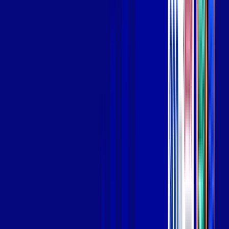
Wi-fi de alta performance para curtir e compartilhar à vontade