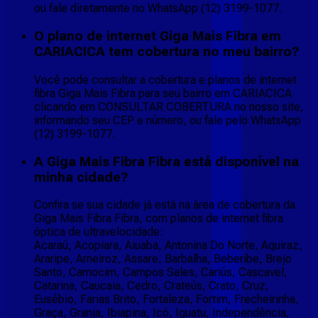
ou fale diretamente no WhatsApp (12) 3199-1077.
O plano de internet Giga Mais Fibra em
CARIACICA tem cobertura no meu bairro?
Você pode consultar a cobertura e planos de internet
fibra Giga Mais Fibra para seu bairro em CARIACICA
clicando em CONSULTAR COBERTURA no nosso site,
informando seu CEP e número, ou fale pelo WhatsApp
(12) 3199-1077.
A Giga Mais Fibra Fibra está disponível na
minha cidade?
Confira se sua cidade já está na área de cobertura da
Giga Mais Fibra Fibra, com planos de internet fibra
óptica de ultravelocidade:
Acaraú, Acopiara, Aiuaba, Antonina Do Norte, Aquiraz,
Araripe, Arneiroz, Assare, Barbalha, Beberibe, Brejo
Santo, Camocim, Campos Sales, Cariús, Cascavel,
Catarina, Caucaia, Cedro, Crateús, Crato, Cruz,
Eusébio, Farias Brito, Fortaleza, Fortim, Frecheirinha,
Graça, Granja, Ibiapina, Icó, Iguatu, Independência,