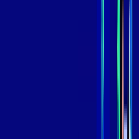
,
99
/MÊS
Contratar Agora
Contratar Agora
GIGA
INTERNET
Benefícios:
Instalação Grátis
Globo Play Padrão Anúncios
Assinaturas inclusas:
Globoplay
*Confira as condições dessa oferta +
por:
R$