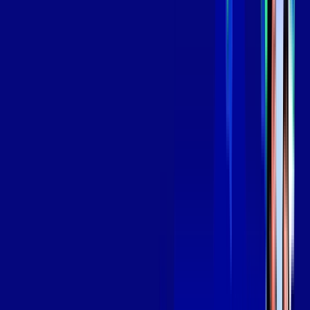
139
,
99
/MÊS
Contratar Agora
Contratar Agora
Consulte as ofertas
para o seu endereço!
CONSULTAR AGORA
OS MELHORES APPS INCLUSOS NO
SEU
PLANO DE INTERNET
Globoplay
Assine Internet Fibra Giga Mais Fibra