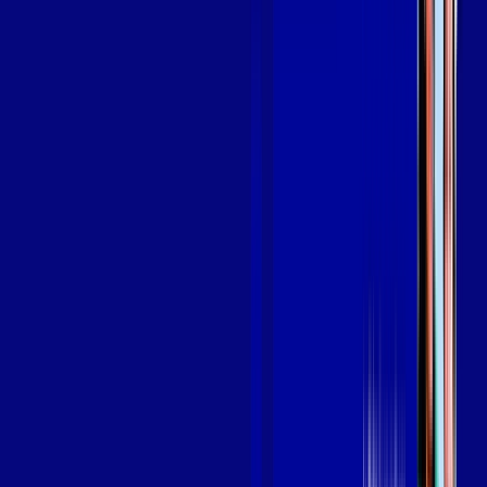
em CARIACICA
A internet da Giga Mais Fibra em CARIACICA é muito rápida
para você navegar, assistir a vídeos, ver seus shows
preferidos, ouvir músicas e levar a sua experiência de jogo
online a outro nível. Clique em CONTRATAR AGORA, ou fale
com um de nossos consultores via WhatsApp, e mude de vez
para a Giga Mais Fibra Internet Banda Larga.
FALAR COM CONSULTOR