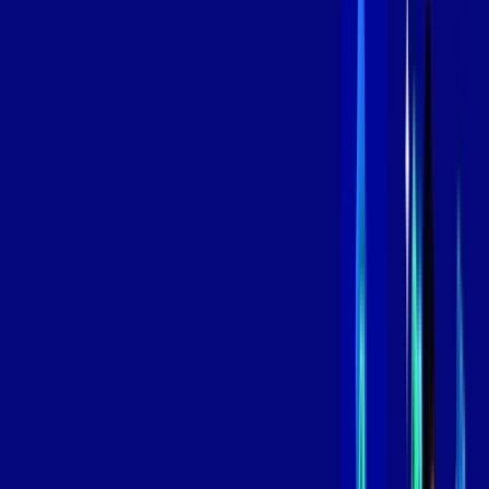
Contratar Agora
Contratar Agora
800 MEGA
INTERNET
Benefícios:
Instalação Grátis
Globo Play Padrão Anúncios
Assinaturas inclusas:
Globoplay
*Confira as condições dessa oferta +
por:
R$
109