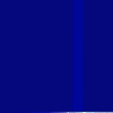
Giga+ Fibra: uma marca em evolução
com a credibilidade do Grupo Alloha
Fibra
A GIGA+ Fibra é uma marca do Grupo Alloha Fibra, a maior
empresa independente de fibra óptica FTTH (Fiber to the
Home) do Brasil, e vem passando por importantes
transformações nos últimos meses para conectar brasileiros
cada vez mais com uma Internet com mais estabilidade,
velocidade e possibilidades. Recentemente, as operadoras
de Telecomunicações VIP, Click, Ligue, Niu, Mob, Univox e
Sumicity, também integrantes da Alloha Fibra, uniram-se à
GIGA+ Fibra para fortalecer ainda mais o propósito do grupo
de levar qualidade de conexão por fibra óptica para todo país.
Com esta união, nossa Internet ultrarrápida estará nas casas
de milhares de brasileiros em mais de 280 cidades do Brasil
– tudo isso com a qualidade da Melhor Velocidade e Melhor
Internet Gamer. Melhor Internet Gamer de 2024: RJ, ES, SP e
DF +280 cidades: CE, DF, ES, MA, MG, MS, PA, PE, PR, RJ,
SE e SP 1,5 milhão de clientes conectados 149 mil km de
rede fibra óptica