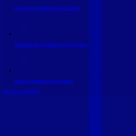
Faça um upgrade do seu plano
Atualize seus dados em um clique
Retire segunda via da fatura
JÁ SOU CLIENTE
CONSULTE RÁPIDO AS
CIDADES
ATENDIDAS
Clique em sua cidade abaixo e confira as melhores ofertas de
internet fibra da
Giga Mais Fibra