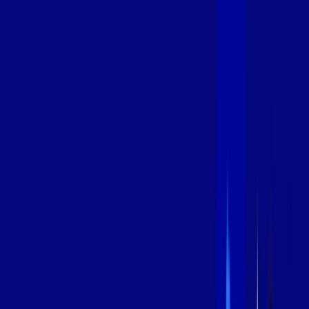
600 MEGA
INTERNET
Benefícios:
Instalação Grátis
Globo Play Padrão Anúncios
Assinaturas inclusas:
Globoplay
*Confira as condições dessa oferta +
por:
R$
99
,
99
/MÊS