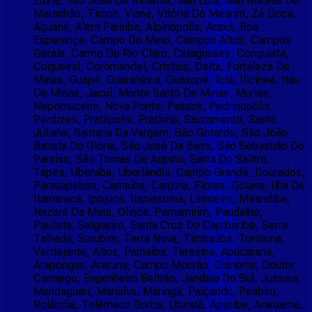
Luzia, São José De Ribamar, São Luís, São Mateus Do
Maranhão, Timon, Viana, Vitória Do Mearim, Zé Doca,
Aguanil, Alem Paraiba, Alpinópolis, Araxá, Boa
Esperança, Campo Do Meio, Campos Altos, Campos
Gerais, Carmo Do Rio Claro, Cataguases, Conquista,
Coqueiral, Coromandel, Cristais, Delta, Fortaleza De
Minas, Guapé, Guaranésia, Guaxupé, Ibiá, Ilicínea, Itáu
De Minas, Jacuí, Monte Santo De Minas, Muriae,
Nepomuceno, Nova Ponte, Passos, Pedrinopólis,
Perdizes, Pratápolis, Pratinha, Sacramento, Santa
Juliana, Santana Da Vargem, São Gotardo, São João
Batista Do Glória, São José Da Barra, São Sebastião Do
Paraíso, São Tomas De Aquino, Serra Do Salitre,
Tapira, Uberaba, Uberlândia, Campo Grande, Dourados,
Parauapebas, Carnaíba, Carpina, Flores, Goiana, Ilha De
Itamaracá, Ipojuca, Itapissuma, Limoeiro, Mirandiba,
Nazaré Da Mata, Olinda, Parnamirim, Paudalho,
Paulista, Salgueiro, Santa Cruz Do Capibaribe, Serra
Talhada, Surubim, Terra Nova, Timbaúba, Toritama,
Verdejante, Altos, Parnaíba, Teresina, Apucarana,
Arapongas, Araruna, Campo Mourão, Cianorte, Doutor
Camargo, Engenheiro Beltrão, Jandaia Do Sul, Jussara,
Mandaguari, Marialva, Maringá, Paiçandu, Peabiru,
Rolândia, Telêmaco Borba, Ubiratã, Aperibe, Araruama,