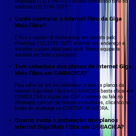
WhatsApp (12) 3199-1077 ou fale com nosso time no
telefone (12) 3199-1077!
Como contratar a internet fibra da Giga
Mais Fibra?
É fácil e rápido! 🤩 Basta entrar em contato pelo
WhatsApp (12) 3199-1077, informar seu endereço e
escolher o plano ideal para você. Nossa equipe te
auxiliará em todo o processo.
Tem cobertura dos planos de internet Giga
Mais Fibra em CARIACICA?
Para saber se em seu endereço já tem os planos da
Internet Giga Mais Fibra em CARIACICA basta clicar em
CONSULTAR e digitar seu CEP e número ou fale no
Whatsapp com um de nossos consultores, clicando no
botão do whatsapp ou CONTRATAR AGORA.
Quanto custa a instalação dos planos
Internet Giga Mais Fibra em CARIACICA?