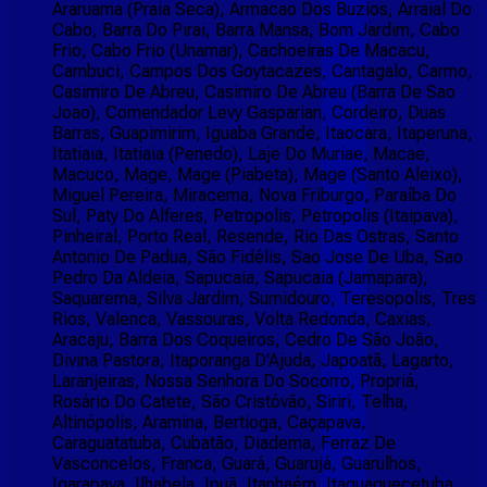
Araruama (Praia Seca), Armacao Dos Buzios, Arraial Do
Cabo, Barra Do Pirai, Barra Mansa, Bom Jardim, Cabo
Frio, Cabo Frio (Unamar), Cachoeiras De Macacu,
Cambuci, Campos Dos Goytacazes, Cantagalo, Carmo,
Casimiro De Abreu, Casimiro De Abreu (Barra De Sao
Joao), Comendador Levy Gasparian, Cordeiro, Duas
Barras, Guapimirim, Iguaba Grande, Itaocara, Itaperuna,
Itatiaia, Itatiaia (Penedo), Laje Do Muriae, Macae,
Macuco, Mage, Mage (Piabeta), Mage (Santo Aleixo),
Miguel Pereira, Miracema, Nova Friburgo, Paraíba Do
Sul, Paty Do Alferes, Petropolis, Petropolis (Itaipava),
Pinheiral, Porto Real, Resende, Rio Das Ostras, Santo
Antonio De Padua, São Fidélis, Sao Jose De Uba, Sao
Pedro Da Aldeia, Sapucaia, Sapucaia (Jamapara),
Saquarema, Silva Jardim, Sumidouro, Teresopolis, Tres
Rios, Valenca, Vassouras, Volta Redonda, Caxias,
Aracaju, Barra Dos Coqueiros, Cedro De São João,
Divina Pastora, Itaporanga D'Ajuda, Japoatã, Lagarto,
Laranjeiras, Nossa Senhora Do Socorro, Propriá,
Rosário Do Catete, São Cristóvão, Siriri, Telha,
Altinópolis, Aramina, Bertioga, Caçapava,
Caraguatatuba, Cubatão, Diadema, Ferraz De
Vasconcelos, Franca, Guará, Guarujá, Guarulhos,
Igarapava, Ilhabela, Ipuã, Itanhaém, Itaquaquecetuba,