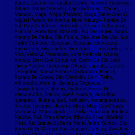
Barras, Guapimirim, Iguaba Grande, Itaocara, Itaperuna,
Itatiaia, Itatiaia (Penedo), Laje Do Muriae, Macae,
Macuco, Mage, Mage (Piabeta), Mage (Santo Aleixo),
Miguel Pereira, Miracema, Nova Friburgo, Paraíba Do
Sul, Paty Do Alferes, Petropolis, Petropolis (Itaipava),
Pinheiral, Porto Real, Resende, Rio Das Ostras, Santo
Antonio De Padua, São Fidélis, Sao Jose De Uba, Sao
Pedro Da Aldeia, Sapucaia, Sapucaia (Jamapara),
Saquarema, Silva Jardim, Sumidouro, Teresopolis, Tres
Rios, Valenca, Vassouras, Volta Redonda, Caxias,
Aracaju, Barra Dos Coqueiros, Cedro De São João,
Divina Pastora, Itaporanga D'Ajuda, Japoatã, Lagarto,
Laranjeiras, Nossa Senhora Do Socorro, Propriá,
Rosário Do Catete, São Cristóvão, Siriri, Telha,
Altinópolis, Aramina, Bertioga, Caçapava,
Caraguatatuba, Cubatão, Diadema, Ferraz De
Vasconcelos, Franca, Guará, Guarujá, Guarulhos,
Igarapava, Ilhabela, Ipuã, Itanhaém, Itaquaquecetuba,
Itirapuã, Ituverava, Jacareí, Mauá, Mogi Das Cruzes,
Mongaguá, Morro Agudo, Orlândia, Patrocínio Paulista,
Peruíbe, Poá, Praia Grande, Ribeirão Pires, Ribeirão
Preto, Rio Grande Da Serra, Santo André, Santos, São
Bernardo Do Campo, São Joaquim Da Barra, São José
Da Bela Vista, São José Dos Campos, São Paulo, São