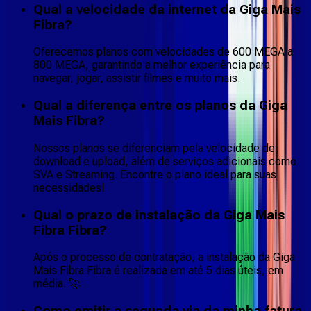
Qual a velocidade da internet da Giga Mais
Fibra?
Oferecemos planos com velocidades de 600 MEGA a
800 MEGA, garantindo a melhor experiência para
navegar, jogar, assistir filmes e muito mais.
Qual a diferença entre os planos da Giga
Mais Fibra?
Nossos planos se diferenciam pela velocidade de
download e upload, além de serviços adicionais como
SVA e Streaming. Encontre o plano ideal para suas
necessidades!
Qual o prazo de instalação da Giga Mais
Fibra Fibra?
Após o processo de contratação, a instalação da Giga
Mais Fibra Fibra é realizada em até 5 dias úteis, em
média. 🚀
Como emitir a segunda via da minha fatura