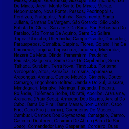
Minas, Guapé, Guaranésia, Guaxupé, Ibiá, Ilicínea, Itáu
De Minas, Jacuí, Monte Santo De Minas, Muriae,
Nepomuceno, Nova Ponte, Passos, Pedrinopólis,
Perdizes, Pratápolis, Pratinha, Sacramento, Santa
Juliana, Santana Da Vargem, São Gotardo, São João
Batista Do Glória, São José Da Barra, São Sebastião Do
Paraíso, São Tomas De Aquino, Serra Do Salitre,
Tapira, Uberaba, Uberlândia, Campo Grande, Dourados,
Parauapebas, Carnaíba, Carpina, Flores, Goiana, Ilha De
Itamaracá, Ipojuca, Itapissuma, Limoeiro, Mirandiba,
Nazaré Da Mata, Olinda, Parnamirim, Paudalho,
Paulista, Salgueiro, Santa Cruz Do Capibaribe, Serra
Talhada, Surubim, Terra Nova, Timbaúba, Toritama,
Verdejante, Altos, Parnaíba, Teresina, Apucarana,
Arapongas, Araruna, Campo Mourão, Cianorte, Doutor
Camargo, Engenheiro Beltrão, Jandaia Do Sul, Jussara,
Mandaguari, Marialva, Maringá, Paiçandu, Peabiru,
Rolândia, Telêmaco Borba, Ubiratã, Aperibe, Araruama,
Araruama (Praia Seca), Armacao Dos Buzios, Arraial Do
Cabo, Barra Do Pirai, Barra Mansa, Bom Jardim, Cabo
Frio, Cabo Frio (Unamar), Cachoeiras De Macacu,
Cambuci, Campos Dos Goytacazes, Cantagalo, Carmo,
Casimiro De Abreu, Casimiro De Abreu (Barra De Sao
Joao), Comendador Levy Gasparian, Cordeiro, Duas