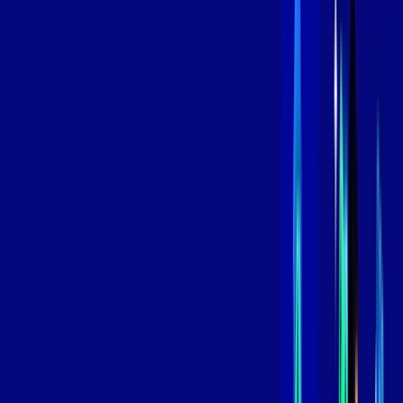
Contratar Agora
Contratar Agora
800 MEGA
INTERNET
Benefícios:
Instalação Grátis
Globo Play Padrão Anúncios
Assinaturas inclusas:
Globoplay
*Confira as condições dessa oferta +
por:
R$
109