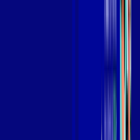
Assista filmes e séries em 4k sem interrupções