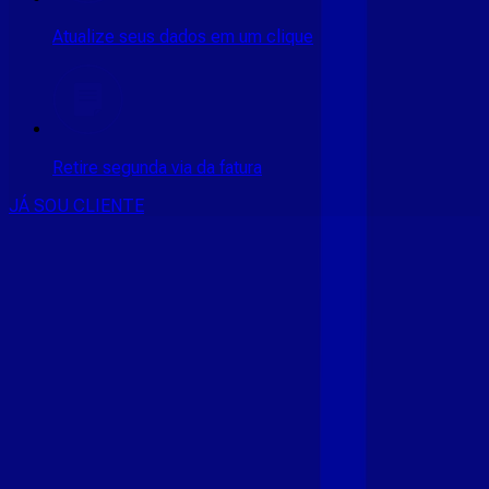
Atualize seus dados em um clique
Retire segunda via da fatura
JÁ SOU CLIENTE
CONSULTE RÁPIDO AS
CIDADES
ATENDIDAS
Clique em sua cidade abaixo e confira as melhores ofertas de
internet fibra da
Giga Mais Fibra
CE - ACARAÚ
CE - ACOPIARA
CE - AIUABA
CE - ANTONINA
DO NORTE
CE - AQUIRAZ
CE - ARARIPE
CE - ARNEIROZ
CE -
ASSARE
CE - BARBALHA
CE - BEBERIBE
CE - BREJO
SANTO
CE - CAMOCIM
CE - CAMPOS SALES
CE - CARIÚS
CE
- CASCAVEL
CE - CATARINA
CE - CAUCAIA
CE - CEDRO
CE -