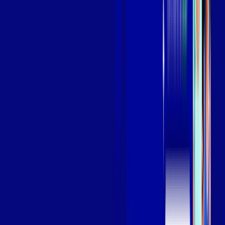
Wi-fi de alta performance para curtir e compartilhar à vontade