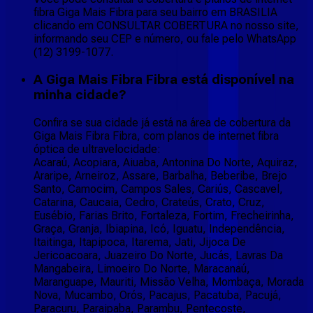
fibra Giga Mais Fibra para seu bairro em BRASILIA
clicando em CONSULTAR COBERTURA no nosso site,
informando seu CEP e número, ou fale pelo WhatsApp
(12) 3199-1077.
A Giga Mais Fibra Fibra está disponível na
minha cidade?
Confira se sua cidade já está na área de cobertura da
Giga Mais Fibra Fibra, com planos de internet fibra
óptica de ultravelocidade:
Acaraú, Acopiara, Aiuaba, Antonina Do Norte, Aquiraz,
Araripe, Arneiroz, Assare, Barbalha, Beberibe, Brejo
Santo, Camocim, Campos Sales, Cariús, Cascavel,
Catarina, Caucaia, Cedro, Crateús, Crato, Cruz,
Eusébio, Farias Brito, Fortaleza, Fortim, Frecheirinha,
Graça, Granja, Ibiapina, Icó, Iguatu, Independência,
Itaitinga, Itapipoca, Itarema, Jati, Jijoca De
Jericoacoara, Juazeiro Do Norte, Jucás, Lavras Da
Mangabeira, Limoeiro Do Norte, Maracanaú,
Maranguape, Mauriti, Missão Velha, Mombaça, Morada
Nova, Mucambo, Orós, Pacajus, Pacatuba, Pacujá,
Paracuru, Paraipaba, Parambu, Pentecoste,