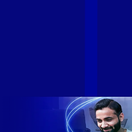
empresa independente de fibra óptica FTTH (Fiber to the
Home) do Brasil, e vem passando por importantes
transformações nos últimos meses para conectar brasileiros
cada vez mais com uma Internet com mais estabilidade,
velocidade e possibilidades. Recentemente, as operadoras
de Telecomunicações VIP, Click, Ligue, Niu, Mob, Univox e
Sumicity, também integrantes da Alloha Fibra, uniram-se à
GIGA+ Fibra para fortalecer ainda mais o propósito do grupo
de levar qualidade de conexão por fibra óptica para todo país.
Com esta união, nossa Internet ultrarrápida estará nas casas
de milhares de brasileiros em mais de 280 cidades do Brasil
– tudo isso com a qualidade da Melhor Velocidade e Melhor
Internet Gamer. Melhor Internet Gamer de 2024: RJ, ES, SP e
DF +280 cidades: CE, DF, ES, MA, MG, MS, PA, PE, PR, RJ,
SE e SP 1,5 milhão de clientes conectados 149 mil km de
rede fibra óptica