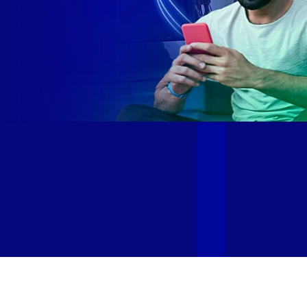
Site desenvolvido e publicado por PSP Intermediação De
Serviços LTDA I 17.082.481/0001-24. Parceiro autorizado
GIGA MAIS FIBRA. Uso da marca regulamentado. Todos os
direitos reservados.