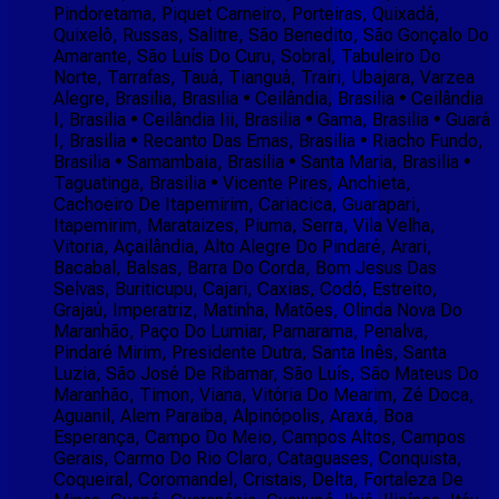
Pindoretama, Piquet Carneiro, Porteiras, Quixadá,
Quixelô, Russas, Salitre, São Benedito, São Gonçalo Do
Amarante, São Luís Do Curu, Sobral, Tabuleiro Do
Norte, Tarrafas, Tauá, Tianguá, Trairi, Ubajara, Varzea
Alegre, Brasilia, Brasilia • Ceilândia, Brasilia • Ceilândia
I, Brasilia • Ceilândia Iii, Brasilia • Gama, Brasilia • Guará
I, Brasilia • Recanto Das Emas, Brasilia • Riacho Fundo,
Brasilia • Samambaia, Brasilia • Santa Maria, Brasilia •
Taguatinga, Brasilia • Vicente Pires, Anchieta,
Cachoeiro De Itapemirim, Cariacica, Guarapari,
Itapemirim, Marataizes, Piuma, Serra, Vila Velha,
Vitoria, Açailândia, Alto Alegre Do Pindaré, Arari,
Bacabal, Balsas, Barra Do Corda, Bom Jesus Das
Selvas, Buriticupu, Cajari, Caxias, Codó, Estreito,
Grajaú, Imperatriz, Matinha, Matões, Olinda Nova Do
Maranhão, Paço Do Lumiar, Parnarama, Penalva,
Pindaré Mirim, Presidente Dutra, Santa Inês, Santa
Luzia, São José De Ribamar, São Luís, São Mateus Do
Maranhão, Timon, Viana, Vitória Do Mearim, Zé Doca,
Aguanil, Alem Paraiba, Alpinópolis, Araxá, Boa
Esperança, Campo Do Meio, Campos Altos, Campos
Gerais, Carmo Do Rio Claro, Cataguases, Conquista,
Coqueiral, Coromandel, Cristais, Delta, Fortaleza De