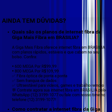
Faça downloads e uploads rápidos e sem quedas
AINDA TEM DÚVIDAS?
Quais são os planos de internet fibra da
Giga Mais Fibra em BRASILIA?
A Giga Mais Fibra oferece internet fibra em BRASILIA
com planos rápidos, estáveis e que cabem no seu
bolso. Confira:
• 600 MEGA Por R$99,99
• 800 MEGA Por R$109,99
✅ Fibra óptica de ponta a ponta
✅ Sem franquia de dados
✅ Ultraestável para vídeos, games e trabalho remoto
💬 Contrate agora sua internet fibra em BRASILIA pelo
WhatsApp (12) 3199-1077 ou fale com nosso time no
telefone (12) 3199-1077!
Como contratar a internet fibra da Giga