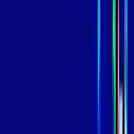
,
99
/MÊS
Contratar Agora
Contratar Agora
Consulte as ofertas
para o seu endereço!
CONSULTAR AGORA
OS MELHORES APPS INCLUSOS NO
SEU
PLANO DE INTERNET
Globoplay
Assine Internet Fibra Giga Mais Fibra
em BRASILIA