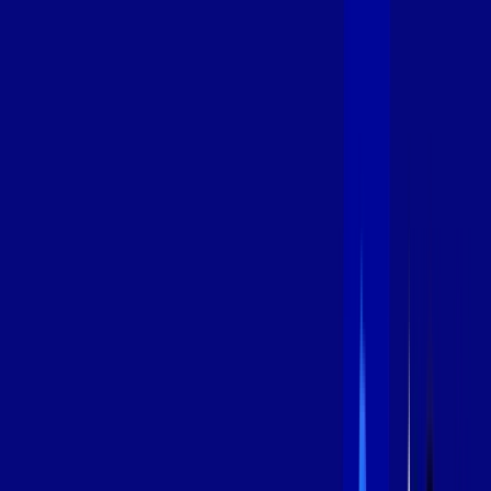
600 MEGA
INTERNET
Benefícios:
Instalação Grátis
Globo Play Padrão Anúncios
Assinaturas inclusas:
Globoplay
*Confira as condições dessa oferta +
por:
R$
99
,
99
/MÊS