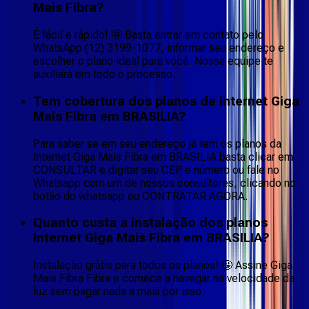
Mais Fibra?
É fácil e rápido! 🤩 Basta entrar em contato pelo
WhatsApp (12) 3199-1077, informar seu endereço e
escolher o plano ideal para você. Nossa equipe te
auxiliará em todo o processo.
Tem cobertura dos planos de internet Giga
Mais Fibra em BRASILIA?
Para saber se em seu endereço já tem os planos da
Internet Giga Mais Fibra em BRASILIA basta clicar em
CONSULTAR e digitar seu CEP e número ou fale no
Whatsapp com um de nossos consultores, clicando no
botão do whatsapp ou CONTRATAR AGORA.
Quanto custa a instalação dos planos
Internet Giga Mais Fibra em BRASILIA?
Instalação grátis para todos os planos! 🤩 Assine Giga
Mais Fibra Fibra e comece a navegar na velocidade da
luz sem pagar nada a mais por isso.