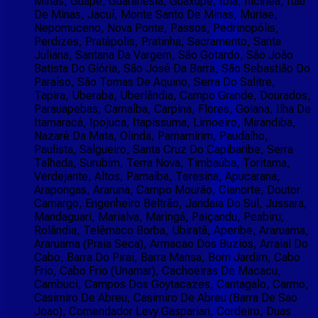
Minas, Guapé, Guaranésia, Guaxupé, Ibiá, Ilicínea, Itáu
De Minas, Jacuí, Monte Santo De Minas, Muriae,
Nepomuceno, Nova Ponte, Passos, Pedrinopólis,
Perdizes, Pratápolis, Pratinha, Sacramento, Santa
Juliana, Santana Da Vargem, São Gotardo, São João
Batista Do Glória, São José Da Barra, São Sebastião Do
Paraíso, São Tomas De Aquino, Serra Do Salitre,
Tapira, Uberaba, Uberlândia, Campo Grande, Dourados,
Parauapebas, Carnaíba, Carpina, Flores, Goiana, Ilha De
Itamaracá, Ipojuca, Itapissuma, Limoeiro, Mirandiba,
Nazaré Da Mata, Olinda, Parnamirim, Paudalho,
Paulista, Salgueiro, Santa Cruz Do Capibaribe, Serra
Talhada, Surubim, Terra Nova, Timbaúba, Toritama,
Verdejante, Altos, Parnaíba, Teresina, Apucarana,
Arapongas, Araruna, Campo Mourão, Cianorte, Doutor
Camargo, Engenheiro Beltrão, Jandaia Do Sul, Jussara,
Mandaguari, Marialva, Maringá, Paiçandu, Peabiru,
Rolândia, Telêmaco Borba, Ubiratã, Aperibe, Araruama,
Araruama (Praia Seca), Armacao Dos Buzios, Arraial Do
Cabo, Barra Do Pirai, Barra Mansa, Bom Jardim, Cabo
Frio, Cabo Frio (Unamar), Cachoeiras De Macacu,
Cambuci, Campos Dos Goytacazes, Cantagalo, Carmo,
Casimiro De Abreu, Casimiro De Abreu (Barra De Sao
Joao), Comendador Levy Gasparian, Cordeiro, Duas