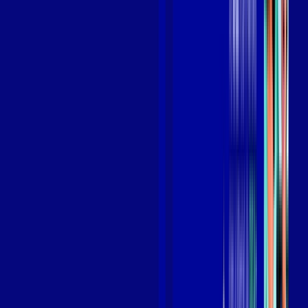
Assista filmes e séries em 4k sem interrupções