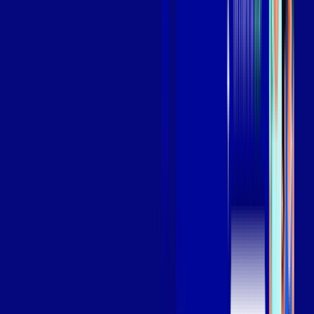
Wi-fi de alta performance para curtir e compartilhar à vontade