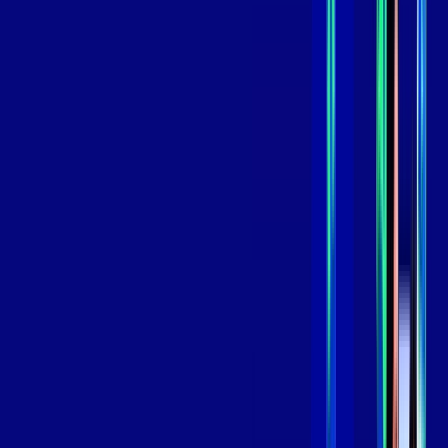
,
99
/MÊS
Contratar Agora
Contratar Agora
Consulte as ofertas
para o seu endereço!
CONSULTAR AGORA
OS MELHORES APPS INCLUSOS NO
SEU
PLANO DE INTERNET
Globoplay
Assine Internet Fibra Giga Mais Fibra
em BRASILIA