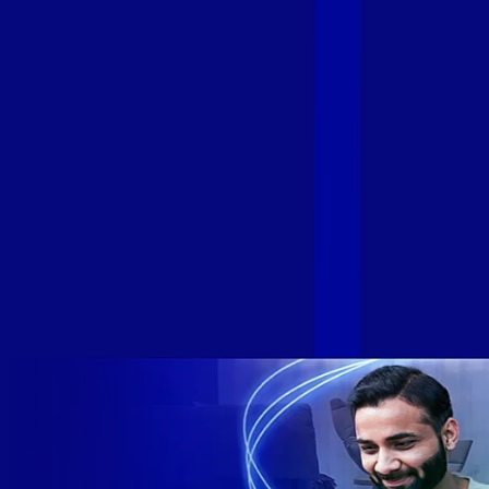
empresa independente de fibra óptica FTTH (Fiber to the
Home) do Brasil, e vem passando por importantes
transformações nos últimos meses para conectar brasileiros
cada vez mais com uma Internet com mais estabilidade,
velocidade e possibilidades. Recentemente, as operadoras
de Telecomunicações VIP, Click, Ligue, Niu, Mob, Univox e
Sumicity, também integrantes da Alloha Fibra, uniram-se à
GIGA+ Fibra para fortalecer ainda mais o propósito do grupo
de levar qualidade de conexão por fibra óptica para todo país.
Com esta união, nossa Internet ultrarrápida estará nas casas
de milhares de brasileiros em mais de 280 cidades do Brasil
– tudo isso com a qualidade da Melhor Velocidade e Melhor
Internet Gamer. Melhor Internet Gamer de 2024: RJ, ES, SP e
DF +280 cidades: CE, DF, ES, MA, MG, MS, PA, PE, PR, RJ,
SE e SP 1,5 milhão de clientes conectados 149 mil km de
rede fibra óptica