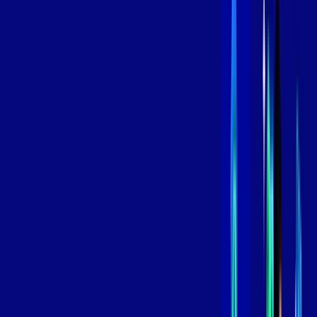
Contratar Agora
Contratar Agora
800 MEGA
INTERNET
Benefícios:
Instalação Grátis
Globo Play Padrão Anúncios
Assinaturas inclusas:
Globoplay
*Confira as condições dessa oferta +
por:
R$
109