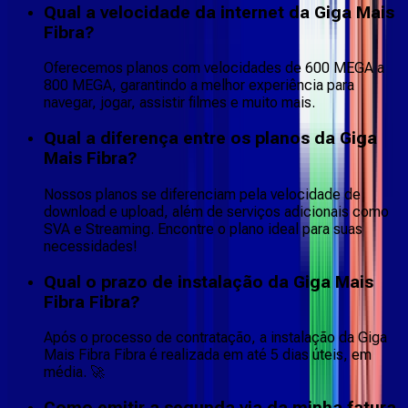
Qual a velocidade da internet da Giga Mais
Fibra?
Oferecemos planos com velocidades de 600 MEGA a
800 MEGA, garantindo a melhor experiência para
navegar, jogar, assistir filmes e muito mais.
Qual a diferença entre os planos da Giga
Mais Fibra?
Nossos planos se diferenciam pela velocidade de
download e upload, além de serviços adicionais como
SVA e Streaming. Encontre o plano ideal para suas
necessidades!
Qual o prazo de instalação da Giga Mais
Fibra Fibra?
Após o processo de contratação, a instalação da Giga
Mais Fibra Fibra é realizada em até 5 dias úteis, em
média. 🚀
Como emitir a segunda via da minha fatura