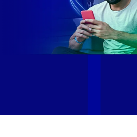
Site desenvolvido e publicado por PSP Intermediação De
Serviços LTDA I 17.082.481/0001-24. Parceiro autorizado
GIGA MAIS FIBRA. Uso da marca regulamentado. Todos os
direitos reservados.