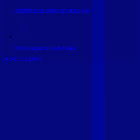
Atualize seus dados em um clique
Retire segunda via da fatura
JÁ SOU CLIENTE
CONSULTE RÁPIDO AS
CIDADES
ATENDIDAS
Clique em sua cidade abaixo e confira as melhores ofertas de
internet fibra da
Giga Mais Fibra
CE - ACARAÚ
CE - ACOPIARA
CE - AIUABA
CE - ANTONINA
DO NORTE
CE - AQUIRAZ
CE - ARARIPE
CE - ARNEIROZ
CE -
ASSARE
CE - BARBALHA
CE - BEBERIBE
CE - BREJO
SANTO
CE - CAMOCIM
CE - CAMPOS SALES
CE - CARIÚS
CE
- CASCAVEL
CE - CATARINA
CE - CAUCAIA
CE - CEDRO
CE -