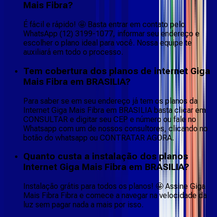
Mais Fibra?
É fácil e rápido! 🤩 Basta entrar em contato pelo
WhatsApp (12) 3199-1077, informar seu endereço e
escolher o plano ideal para você. Nossa equipe te
auxiliará em todo o processo.
Tem cobertura dos planos de internet Giga
Mais Fibra em BRASILIA?
Para saber se em seu endereço já tem os planos da
Internet Giga Mais Fibra em BRASILIA basta clicar em
CONSULTAR e digitar seu CEP e número ou fale no
Whatsapp com um de nossos consultores, clicando no
botão do whatsapp ou CONTRATAR AGORA.
Quanto custa a instalação dos planos
Internet Giga Mais Fibra em BRASILIA?
Instalação grátis para todos os planos! 🤩 Assine Giga
Mais Fibra Fibra e comece a navegar na velocidade da
luz sem pagar nada a mais por isso.