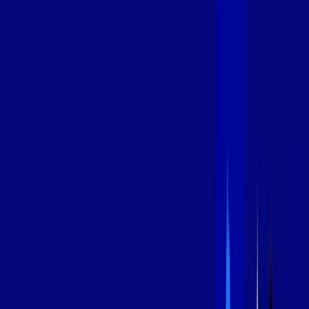
600 MEGA
INTERNET
Benefícios:
Instalação Grátis
Globo Play Padrão Anúncios
Assinaturas inclusas:
Globoplay
*Confira as condições dessa oferta +
por:
R$
99
,
99
/MÊS