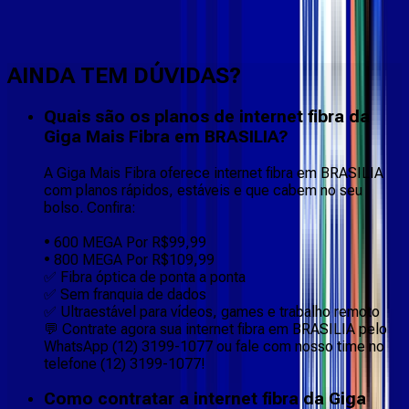
Faça downloads e uploads rápidos e sem quedas
AINDA TEM DÚVIDAS?
Quais são os planos de internet fibra da
Giga Mais Fibra em BRASILIA?
A Giga Mais Fibra oferece internet fibra em BRASILIA
com planos rápidos, estáveis e que cabem no seu
bolso. Confira:
• 600 MEGA Por R$99,99
• 800 MEGA Por R$109,99
✅ Fibra óptica de ponta a ponta
✅ Sem franquia de dados
✅ Ultraestável para vídeos, games e trabalho remoto
💬 Contrate agora sua internet fibra em BRASILIA pelo
WhatsApp (12) 3199-1077 ou fale com nosso time no
telefone (12) 3199-1077!
Como contratar a internet fibra da Giga