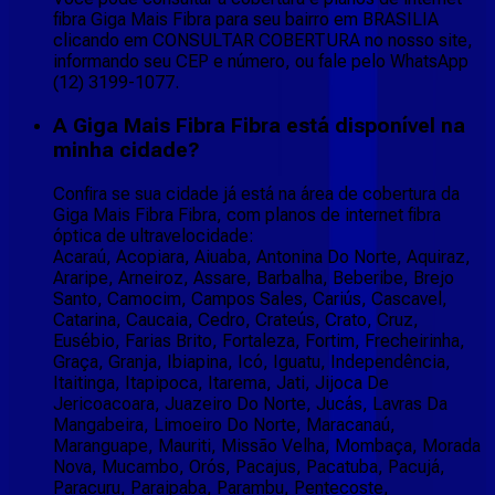
fibra Giga Mais Fibra para seu bairro em BRASILIA
clicando em CONSULTAR COBERTURA no nosso site,
informando seu CEP e número, ou fale pelo WhatsApp
(12) 3199-1077.
A Giga Mais Fibra Fibra está disponível na
minha cidade?
Confira se sua cidade já está na área de cobertura da
Giga Mais Fibra Fibra, com planos de internet fibra
óptica de ultravelocidade:
Acaraú, Acopiara, Aiuaba, Antonina Do Norte, Aquiraz,
Araripe, Arneiroz, Assare, Barbalha, Beberibe, Brejo
Santo, Camocim, Campos Sales, Cariús, Cascavel,
Catarina, Caucaia, Cedro, Crateús, Crato, Cruz,
Eusébio, Farias Brito, Fortaleza, Fortim, Frecheirinha,
Graça, Granja, Ibiapina, Icó, Iguatu, Independência,
Itaitinga, Itapipoca, Itarema, Jati, Jijoca De
Jericoacoara, Juazeiro Do Norte, Jucás, Lavras Da
Mangabeira, Limoeiro Do Norte, Maracanaú,
Maranguape, Mauriti, Missão Velha, Mombaça, Morada
Nova, Mucambo, Orós, Pacajus, Pacatuba, Pacujá,
Paracuru, Paraipaba, Parambu, Pentecoste,