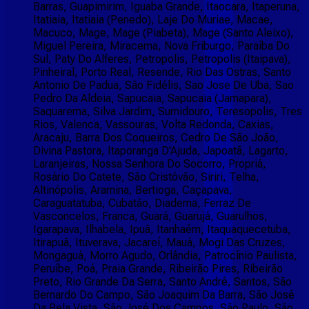
Barras, Guapimirim, Iguaba Grande, Itaocara, Itaperuna,
Itatiaia, Itatiaia (Penedo), Laje Do Muriae, Macae,
Macuco, Mage, Mage (Piabeta), Mage (Santo Aleixo),
Miguel Pereira, Miracema, Nova Friburgo, Paraíba Do
Sul, Paty Do Alferes, Petropolis, Petropolis (Itaipava),
Pinheiral, Porto Real, Resende, Rio Das Ostras, Santo
Antonio De Padua, São Fidélis, Sao Jose De Uba, Sao
Pedro Da Aldeia, Sapucaia, Sapucaia (Jamapara),
Saquarema, Silva Jardim, Sumidouro, Teresopolis, Tres
Rios, Valenca, Vassouras, Volta Redonda, Caxias,
Aracaju, Barra Dos Coqueiros, Cedro De São João,
Divina Pastora, Itaporanga D'Ajuda, Japoatã, Lagarto,
Laranjeiras, Nossa Senhora Do Socorro, Propriá,
Rosário Do Catete, São Cristóvão, Siriri, Telha,
Altinópolis, Aramina, Bertioga, Caçapava,
Caraguatatuba, Cubatão, Diadema, Ferraz De
Vasconcelos, Franca, Guará, Guarujá, Guarulhos,
Igarapava, Ilhabela, Ipuã, Itanhaém, Itaquaquecetuba,
Itirapuã, Ituverava, Jacareí, Mauá, Mogi Das Cruzes,
Mongaguá, Morro Agudo, Orlândia, Patrocínio Paulista,
Peruíbe, Poá, Praia Grande, Ribeirão Pires, Ribeirão
Preto, Rio Grande Da Serra, Santo André, Santos, São
Bernardo Do Campo, São Joaquim Da Barra, São José
Da Bela Vista, São José Dos Campos, São Paulo, São