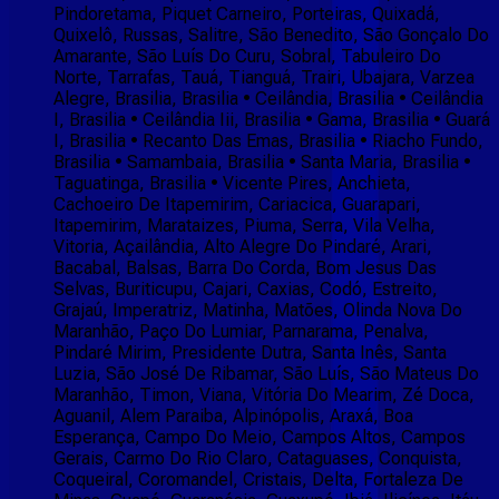
Pindoretama, Piquet Carneiro, Porteiras, Quixadá,
Quixelô, Russas, Salitre, São Benedito, São Gonçalo Do
Amarante, São Luís Do Curu, Sobral, Tabuleiro Do
Norte, Tarrafas, Tauá, Tianguá, Trairi, Ubajara, Varzea
Alegre, Brasilia, Brasilia • Ceilândia, Brasilia • Ceilândia
I, Brasilia • Ceilândia Iii, Brasilia • Gama, Brasilia • Guará
I, Brasilia • Recanto Das Emas, Brasilia • Riacho Fundo,
Brasilia • Samambaia, Brasilia • Santa Maria, Brasilia •
Taguatinga, Brasilia • Vicente Pires, Anchieta,
Cachoeiro De Itapemirim, Cariacica, Guarapari,
Itapemirim, Marataizes, Piuma, Serra, Vila Velha,
Vitoria, Açailândia, Alto Alegre Do Pindaré, Arari,
Bacabal, Balsas, Barra Do Corda, Bom Jesus Das
Selvas, Buriticupu, Cajari, Caxias, Codó, Estreito,
Grajaú, Imperatriz, Matinha, Matões, Olinda Nova Do
Maranhão, Paço Do Lumiar, Parnarama, Penalva,
Pindaré Mirim, Presidente Dutra, Santa Inês, Santa
Luzia, São José De Ribamar, São Luís, São Mateus Do
Maranhão, Timon, Viana, Vitória Do Mearim, Zé Doca,
Aguanil, Alem Paraiba, Alpinópolis, Araxá, Boa
Esperança, Campo Do Meio, Campos Altos, Campos
Gerais, Carmo Do Rio Claro, Cataguases, Conquista,
Coqueiral, Coromandel, Cristais, Delta, Fortaleza De