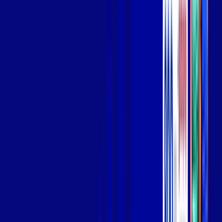
Wi-fi de alta performance para curtir e compartilhar à vontade