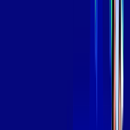
*Confira as condições dessa oferta +
por:
R$
139
,
99
/MÊS
Contratar Agora
Contratar Agora
Consulte as ofertas
para o seu endereço!
CONSULTAR AGORA
OS MELHORES APPS INCLUSOS NO
SEU
PLANO DE INTERNET
Globoplay