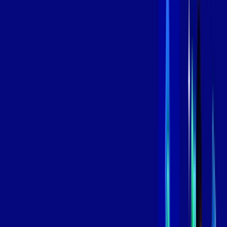
/MÊS
Contratar Agora
Contratar Agora
800 MEGA
INTERNET
Benefícios:
Instalação Grátis
Globo Play Padrão Anúncios
Assinaturas inclusas:
Globoplay
*Confira as condições dessa oferta +
por:
R$