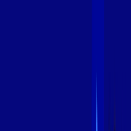
600 MEGA
INTERNET
Benefícios:
Instalação Grátis
Globo Play Padrão Anúncios
Assinaturas inclusas:
Globoplay
*Confira as condições dessa oferta +
por:
R$
94
,
99