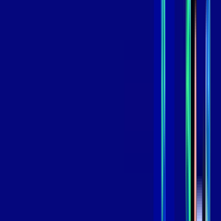
99
,
99
/MÊS
Contratar Agora
Contratar Agora
GIGA
INTERNET
Benefícios:
Instalação Grátis
Globo Play Padrão Anúncios
Assinaturas inclusas:
Globoplay