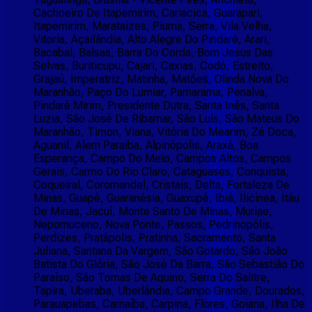
Cachoeiro De Itapemirim, Cariacica, Guarapari,
Itapemirim, Marataizes, Piuma, Serra, Vila Velha,
Vitoria, Açailândia, Alto Alegre Do Pindaré, Arari,
Bacabal, Balsas, Barra Do Corda, Bom Jesus Das
Selvas, Buriticupu, Cajari, Caxias, Codó, Estreito,
Grajaú, Imperatriz, Matinha, Matões, Olinda Nova Do
Maranhão, Paço Do Lumiar, Parnarama, Penalva,
Pindaré Mirim, Presidente Dutra, Santa Inês, Santa
Luzia, São José De Ribamar, São Luís, São Mateus Do
Maranhão, Timon, Viana, Vitória Do Mearim, Zé Doca,
Aguanil, Alem Paraiba, Alpinópolis, Araxá, Boa
Esperança, Campo Do Meio, Campos Altos, Campos
Gerais, Carmo Do Rio Claro, Cataguases, Conquista,
Coqueiral, Coromandel, Cristais, Delta, Fortaleza De
Minas, Guapé, Guaranésia, Guaxupé, Ibiá, Ilicínea, Itáu
De Minas, Jacuí, Monte Santo De Minas, Muriae,
Nepomuceno, Nova Ponte, Passos, Pedrinopólis,
Perdizes, Pratápolis, Pratinha, Sacramento, Santa
Juliana, Santana Da Vargem, São Gotardo, São João
Batista Do Glória, São José Da Barra, São Sebastião Do
Paraíso, São Tomas De Aquino, Serra Do Salitre,
Tapira, Uberaba, Uberlândia, Campo Grande, Dourados,
Parauapebas, Carnaíba, Carpina, Flores, Goiana, Ilha De