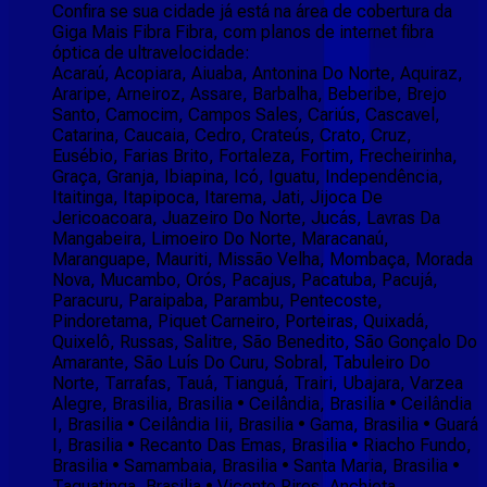
Confira se sua cidade já está na área de cobertura da
Giga Mais Fibra Fibra, com planos de internet fibra
óptica de ultravelocidade:
Acaraú, Acopiara, Aiuaba, Antonina Do Norte, Aquiraz,
Araripe, Arneiroz, Assare, Barbalha, Beberibe, Brejo
Santo, Camocim, Campos Sales, Cariús, Cascavel,
Catarina, Caucaia, Cedro, Crateús, Crato, Cruz,
Eusébio, Farias Brito, Fortaleza, Fortim, Frecheirinha,
Graça, Granja, Ibiapina, Icó, Iguatu, Independência,
Itaitinga, Itapipoca, Itarema, Jati, Jijoca De
Jericoacoara, Juazeiro Do Norte, Jucás, Lavras Da
Mangabeira, Limoeiro Do Norte, Maracanaú,
Maranguape, Mauriti, Missão Velha, Mombaça, Morada
Nova, Mucambo, Orós, Pacajus, Pacatuba, Pacujá,
Paracuru, Paraipaba, Parambu, Pentecoste,
Pindoretama, Piquet Carneiro, Porteiras, Quixadá,
Quixelô, Russas, Salitre, São Benedito, São Gonçalo Do
Amarante, São Luís Do Curu, Sobral, Tabuleiro Do
Norte, Tarrafas, Tauá, Tianguá, Trairi, Ubajara, Varzea
Alegre, Brasilia, Brasilia • Ceilândia, Brasilia • Ceilândia
I, Brasilia • Ceilândia Iii, Brasilia • Gama, Brasilia • Guará
I, Brasilia • Recanto Das Emas, Brasilia • Riacho Fundo,
Brasilia • Samambaia, Brasilia • Santa Maria, Brasilia •
Taguatinga, Brasilia • Vicente Pires, Anchieta,