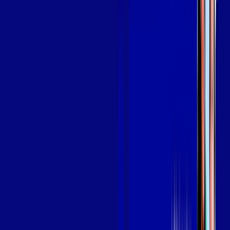
Assine Internet Fibra Giga Mais Fibra
em TABULEIRO DO NORTE
A internet da Giga Mais Fibra em TABULEIRO DO NORTE é
muito rápida para você navegar, assistir a vídeos, ver seus
shows preferidos, ouvir músicas e levar a sua experiência de
jogo online a outro nível. Clique em CONTRATAR AGORA, ou
fale com um de nossos consultores via WhatsApp, e mude de
vez para a Giga Mais Fibra Internet Banda Larga.
FALAR COM CONSULTOR