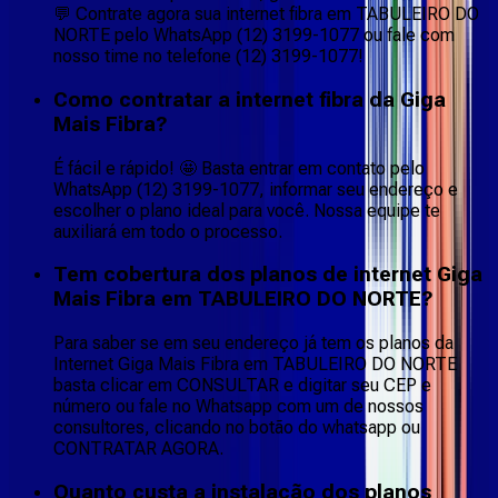
💬 Contrate agora sua internet fibra em TABULEIRO DO
NORTE pelo WhatsApp (12) 3199-1077 ou fale com
nosso time no telefone (12) 3199-1077!
Como contratar a internet fibra da Giga
Mais Fibra?
É fácil e rápido! 🤩 Basta entrar em contato pelo
WhatsApp (12) 3199-1077, informar seu endereço e
escolher o plano ideal para você. Nossa equipe te
auxiliará em todo o processo.
Tem cobertura dos planos de internet Giga
Mais Fibra em TABULEIRO DO NORTE?
Para saber se em seu endereço já tem os planos da
Internet Giga Mais Fibra em TABULEIRO DO NORTE
basta clicar em CONSULTAR e digitar seu CEP e
número ou fale no Whatsapp com um de nossos
consultores, clicando no botão do whatsapp ou
CONTRATAR AGORA.
Quanto custa a instalação dos planos