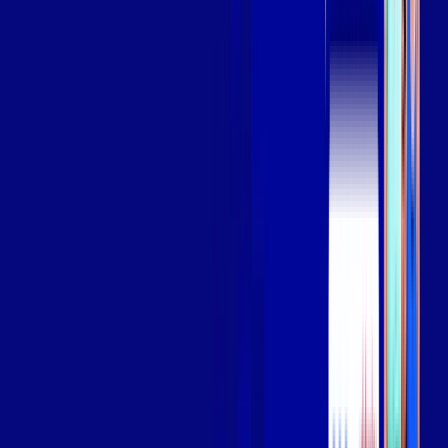
Assista filmes e séries em 4k sem interrupções