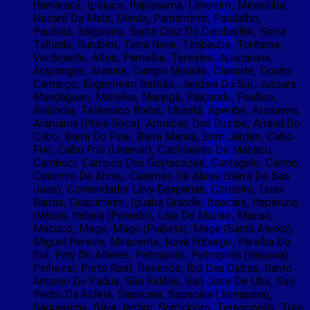
Itamaracá, Ipojuca, Itapissuma, Limoeiro, Mirandiba,
Nazaré Da Mata, Olinda, Parnamirim, Paudalho,
Paulista, Salgueiro, Santa Cruz Do Capibaribe, Serra
Talhada, Surubim, Terra Nova, Timbaúba, Toritama,
Verdejante, Altos, Parnaíba, Teresina, Apucarana,
Arapongas, Araruna, Campo Mourão, Cianorte, Doutor
Camargo, Engenheiro Beltrão, Jandaia Do Sul, Jussara,
Mandaguari, Marialva, Maringá, Paiçandu, Peabiru,
Rolândia, Telêmaco Borba, Ubiratã, Aperibe, Araruama,
Araruama (Praia Seca), Armacao Dos Buzios, Arraial Do
Cabo, Barra Do Pirai, Barra Mansa, Bom Jardim, Cabo
Frio, Cabo Frio (Unamar), Cachoeiras De Macacu,
Cambuci, Campos Dos Goytacazes, Cantagalo, Carmo,
Casimiro De Abreu, Casimiro De Abreu (Barra De Sao
Joao), Comendador Levy Gasparian, Cordeiro, Duas
Barras, Guapimirim, Iguaba Grande, Itaocara, Itaperuna,
Itatiaia, Itatiaia (Penedo), Laje Do Muriae, Macae,
Macuco, Mage, Mage (Piabeta), Mage (Santo Aleixo),
Miguel Pereira, Miracema, Nova Friburgo, Paraíba Do
Sul, Paty Do Alferes, Petropolis, Petropolis (Itaipava),
Pinheiral, Porto Real, Resende, Rio Das Ostras, Santo
Antonio De Padua, São Fidélis, Sao Jose De Uba, Sao
Pedro Da Aldeia, Sapucaia, Sapucaia (Jamapara),
Saquarema, Silva Jardim, Sumidouro, Teresopolis, Tres