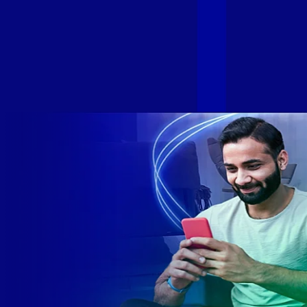
de levar qualidade de conexão por fibra óptica para todo país.
Com esta união, nossa Internet ultrarrápida estará nas casas
de milhares de brasileiros em mais de 280 cidades do Brasil
– tudo isso com a qualidade da Melhor Velocidade e Melhor
Internet Gamer. Melhor Internet Gamer de 2024: RJ, ES, SP e
DF +280 cidades: CE, DF, ES, MA, MG, MS, PA, PE, PR, RJ,
SE e SP 1,5 milhão de clientes conectados 149 mil km de
rede fibra óptica