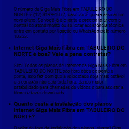
O número da Giga Mais Fibra em TABULEIRO DO
NORTE é (12) 3199-1077, caso você queira assinar um
novo plano. Se você já é cliente e precisa falar com a
central de atendimento ou solicitar assistência técnica,
entre em contato por ligação ou WhatsApp pelo número
10353.
Internet Giga Mais Fibra em TABULEIRO DO
NORTE é boa? Vale a pena contratar?
Sim! Todos os planos de Internet da Giga Mais Fibra em
TABULEIRO DO NORTE são fibra ótica de ponta a
ponta, isso faz com que a velocidade seja mais estável
e a conexão não caia toda hora, dando maior
estabilidade para chamadas de vídeos e para assistir a
filmes e fazer downloads.
Quanto custa a instalação dos planos
Internet Giga Mais Fibra em TABULEIRO DO
NORTE?
O valor da taxa de instalação dos planos Internet Giga