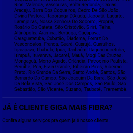
Rios, Valenca, Vassouras, Volta Redonda, Caxias,
Aracaju, Barra Dos Coqueiros, Cedro De São João,
Divina Pastora, Itaporanga D'Ajuda, Japoatã, Lagarto,
Laranjeiras, Nossa Senhora Do Socorro, Propriá,
Rosário Do Catete, São Cristóvão, Siriri, Telha,
Altinópolis, Aramina, Bertioga, Caçapava,
Caraguatatuba, Cubatão, Diadema, Ferraz De
Vasconcelos, Franca, Guará, Guarujá, Guarulhos,
Igarapava, Ilhabela, Ipuã, Itanhaém, Itaquaquecetuba,
Itirapuã, Ituverava, Jacareí, Mauá, Mogi Das Cruzes,
Mongaguá, Morro Agudo, Orlândia, Patrocínio Paulista,
Peruíbe, Poá, Praia Grande, Ribeirão Pires, Ribeirão
Preto, Rio Grande Da Serra, Santo André, Santos, São
Bernardo Do Campo, São Joaquim Da Barra, São José
Da Bela Vista, São José Dos Campos, São Paulo, São
Sebastião, São Vicente, Suzano, Taubaté, Tremembé.
JÁ É CLIENTE
GIGA MAIS FIBRA
?
Confira alguns serviços pra quem ja é nosso cliente: