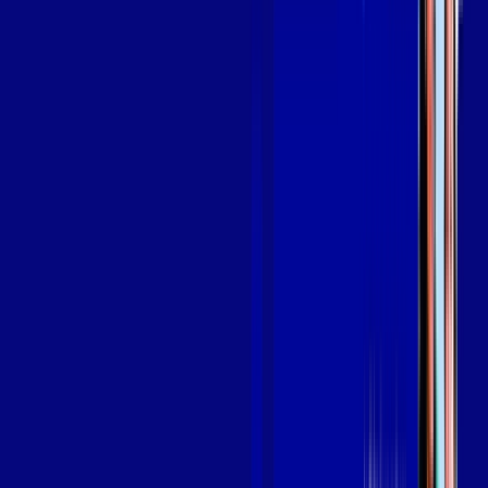
Assine Internet Fibra Giga Mais Fibra
em SÃO GONÇALO DO AMARANTE
A internet da Giga Mais Fibra em SÃO GONÇALO DO
AMARANTE é muito rápida para você navegar, assistir a
vídeos, ver seus shows preferidos, ouvir músicas e levar a sua
experiência de jogo online a outro nível. Clique em
CONTRATAR AGORA, ou fale com um de nossos consultores
via WhatsApp, e mude de vez para a Giga Mais Fibra Internet
Banda Larga.
FALAR COM CONSULTOR