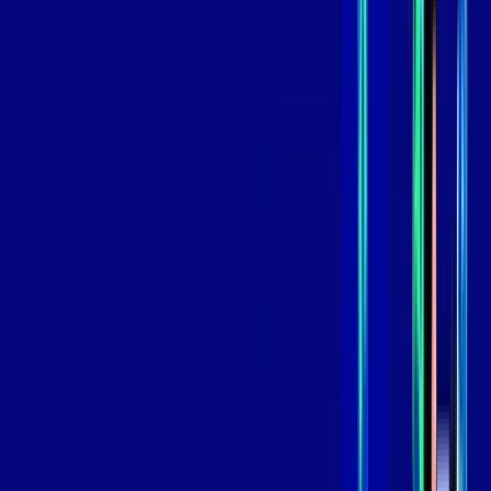
99
,
99
/MÊS
Contratar Agora
Contratar Agora
GIGA
INTERNET
Benefícios:
Instalação Grátis
Globo Play Padrão Anúncios
Assinaturas inclusas:
Globoplay