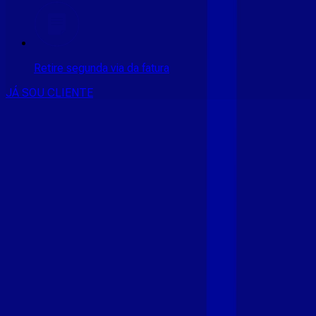
Retire segunda via da fatura
JÁ SOU CLIENTE
CONSULTE RÁPIDO AS
CIDADES
ATENDIDAS
Clique em sua cidade abaixo e confira as melhores ofertas de
internet fibra da
Giga Mais Fibra
CE - ACARAÚ
CE - ACOPIARA
CE - AIUABA
CE - ANTONINA
DO NORTE
CE - AQUIRAZ
CE - ARARIPE
CE - ARNEIROZ
CE -
ASSARE
CE - BARBALHA
CE - BEBERIBE
CE - BREJO
SANTO
CE - CAMOCIM
CE - CAMPOS SALES
CE - CARIÚS
CE
- CASCAVEL
CE - CATARINA
CE - CAUCAIA
CE - CEDRO
CE -
CRATEÚS
CE - CRATO
CE - CRUZ
CE - EUSÉBIO
CE - FARIAS
BRITO
CE - FORTALEZA
CE - FORTIM
CE - FRECHEIRINHA
CE
- GRAÇA
CE - GRANJA
CE - IBIAPINA
CE - ICÓ
CE - IGUATU
CE