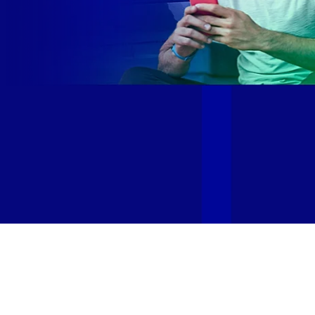
Site desenvolvido e publicado por PSP Intermediação De
Serviços LTDA I 17.082.481/0001-24. Parceiro autorizado
GIGA MAIS FIBRA. Uso da marca regulamentado. Todos os
direitos reservados.