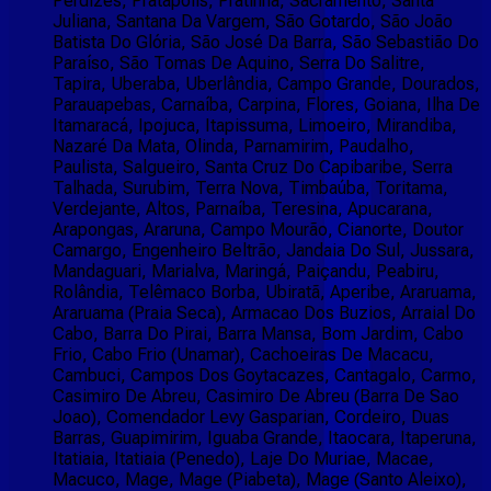
Perdizes, Pratápolis, Pratinha, Sacramento, Santa
Juliana, Santana Da Vargem, São Gotardo, São João
Batista Do Glória, São José Da Barra, São Sebastião Do
Paraíso, São Tomas De Aquino, Serra Do Salitre,
Tapira, Uberaba, Uberlândia, Campo Grande, Dourados,
Parauapebas, Carnaíba, Carpina, Flores, Goiana, Ilha De
Itamaracá, Ipojuca, Itapissuma, Limoeiro, Mirandiba,
Nazaré Da Mata, Olinda, Parnamirim, Paudalho,
Paulista, Salgueiro, Santa Cruz Do Capibaribe, Serra
Talhada, Surubim, Terra Nova, Timbaúba, Toritama,
Verdejante, Altos, Parnaíba, Teresina, Apucarana,
Arapongas, Araruna, Campo Mourão, Cianorte, Doutor
Camargo, Engenheiro Beltrão, Jandaia Do Sul, Jussara,
Mandaguari, Marialva, Maringá, Paiçandu, Peabiru,
Rolândia, Telêmaco Borba, Ubiratã, Aperibe, Araruama,
Araruama (Praia Seca), Armacao Dos Buzios, Arraial Do
Cabo, Barra Do Pirai, Barra Mansa, Bom Jardim, Cabo
Frio, Cabo Frio (Unamar), Cachoeiras De Macacu,
Cambuci, Campos Dos Goytacazes, Cantagalo, Carmo,
Casimiro De Abreu, Casimiro De Abreu (Barra De Sao
Joao), Comendador Levy Gasparian, Cordeiro, Duas
Barras, Guapimirim, Iguaba Grande, Itaocara, Itaperuna,
Itatiaia, Itatiaia (Penedo), Laje Do Muriae, Macae,
Macuco, Mage, Mage (Piabeta), Mage (Santo Aleixo),