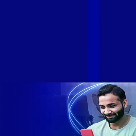
cada vez mais com uma Internet com mais estabilidade,
velocidade e possibilidades. Recentemente, as operadoras
de Telecomunicações VIP, Click, Ligue, Niu, Mob, Univox e
Sumicity, também integrantes da Alloha Fibra, uniram-se à
GIGA+ Fibra para fortalecer ainda mais o propósito do grupo
de levar qualidade de conexão por fibra óptica para todo país.
Com esta união, nossa Internet ultrarrápida estará nas casas
de milhares de brasileiros em mais de 280 cidades do Brasil
– tudo isso com a qualidade da Melhor Velocidade e Melhor
Internet Gamer. Melhor Internet Gamer de 2024: RJ, ES, SP e
DF +280 cidades: CE, DF, ES, MA, MG, MS, PA, PE, PR, RJ,
SE e SP 1,5 milhão de clientes conectados 149 mil km de
rede fibra óptica