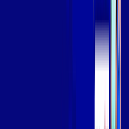
Assista filmes e séries em 4k sem interrupções