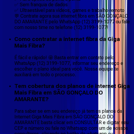
✅ Sem franquia de dados
✅ Ultraestável para vídeos, games e trabalho remoto
💬 Contrate agora sua internet fibra em SÃO GONÇALO
DO AMARANTE pelo WhatsApp (12) 3199-1077 ou fale
com nosso time no telefone (12) 3199-1077!
Como contratar a internet fibra da Giga
Mais Fibra?
É fácil e rápido! 🤩 Basta entrar em contato pelo
WhatsApp (12) 3199-1077, informar seu endereço e
escolher o plano ideal para você. Nossa equipe te
auxiliará em todo o processo.
Tem cobertura dos planos de internet Giga
Mais Fibra em SÃO GONÇALO DO
AMARANTE?
Para saber se em seu endereço já tem os planos da
Internet Giga Mais Fibra em SÃO GONÇALO DO
AMARANTE basta clicar em CONSULTAR e digitar seu
CEP e número ou fale no Whatsapp com um de nossos
consultores, clicando no botão do whatsapp ou