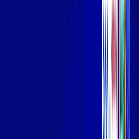
Wi-fi de alta performance para curtir e compartilhar à vontade