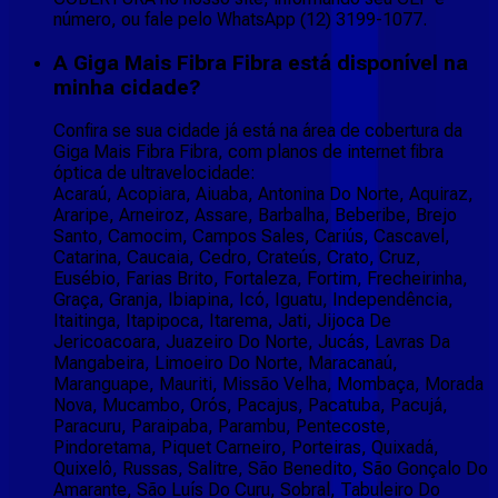
número, ou fale pelo WhatsApp (12) 3199-1077.
A Giga Mais Fibra Fibra está disponível na
minha cidade?
Confira se sua cidade já está na área de cobertura da
Giga Mais Fibra Fibra, com planos de internet fibra
óptica de ultravelocidade:
Acaraú, Acopiara, Aiuaba, Antonina Do Norte, Aquiraz,
Araripe, Arneiroz, Assare, Barbalha, Beberibe, Brejo
Santo, Camocim, Campos Sales, Cariús, Cascavel,
Catarina, Caucaia, Cedro, Crateús, Crato, Cruz,
Eusébio, Farias Brito, Fortaleza, Fortim, Frecheirinha,
Graça, Granja, Ibiapina, Icó, Iguatu, Independência,
Itaitinga, Itapipoca, Itarema, Jati, Jijoca De
Jericoacoara, Juazeiro Do Norte, Jucás, Lavras Da
Mangabeira, Limoeiro Do Norte, Maracanaú,
Maranguape, Mauriti, Missão Velha, Mombaça, Morada
Nova, Mucambo, Orós, Pacajus, Pacatuba, Pacujá,
Paracuru, Paraipaba, Parambu, Pentecoste,
Pindoretama, Piquet Carneiro, Porteiras, Quixadá,
Quixelô, Russas, Salitre, São Benedito, São Gonçalo Do
Amarante, São Luís Do Curu, Sobral, Tabuleiro Do