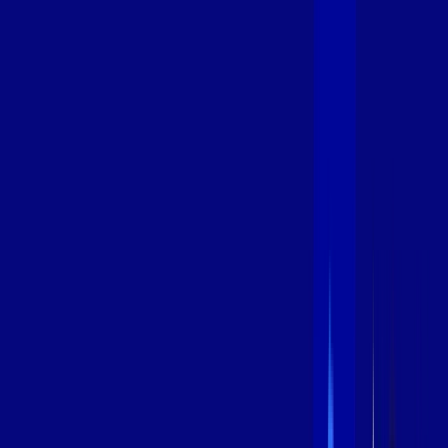
600 MEGA
INTERNET
Benefícios:
Instalação Grátis
Globo Play Padrão Anúncios
Assinaturas inclusas:
Globoplay
*Confira as condições dessa oferta +
por:
R$
94
,
99