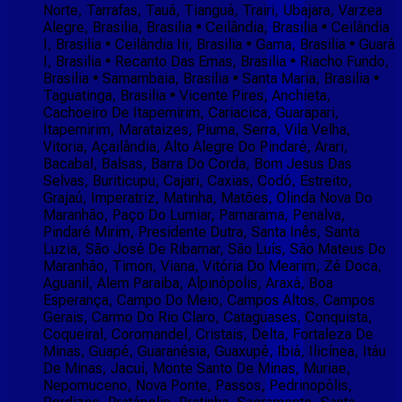
Norte, Tarrafas, Tauá, Tianguá, Trairi, Ubajara, Varzea
Alegre, Brasilia, Brasilia • Ceilândia, Brasilia • Ceilândia
I, Brasilia • Ceilândia Iii, Brasilia • Gama, Brasilia • Guará
I, Brasilia • Recanto Das Emas, Brasilia • Riacho Fundo,
Brasilia • Samambaia, Brasilia • Santa Maria, Brasilia •
Taguatinga, Brasilia • Vicente Pires, Anchieta,
Cachoeiro De Itapemirim, Cariacica, Guarapari,
Itapemirim, Marataizes, Piuma, Serra, Vila Velha,
Vitoria, Açailândia, Alto Alegre Do Pindaré, Arari,
Bacabal, Balsas, Barra Do Corda, Bom Jesus Das
Selvas, Buriticupu, Cajari, Caxias, Codó, Estreito,
Grajaú, Imperatriz, Matinha, Matões, Olinda Nova Do
Maranhão, Paço Do Lumiar, Parnarama, Penalva,
Pindaré Mirim, Presidente Dutra, Santa Inês, Santa
Luzia, São José De Ribamar, São Luís, São Mateus Do
Maranhão, Timon, Viana, Vitória Do Mearim, Zé Doca,
Aguanil, Alem Paraiba, Alpinópolis, Araxá, Boa
Esperança, Campo Do Meio, Campos Altos, Campos
Gerais, Carmo Do Rio Claro, Cataguases, Conquista,
Coqueiral, Coromandel, Cristais, Delta, Fortaleza De
Minas, Guapé, Guaranésia, Guaxupé, Ibiá, Ilicínea, Itáu
De Minas, Jacuí, Monte Santo De Minas, Muriae,
Nepomuceno, Nova Ponte, Passos, Pedrinopólis,