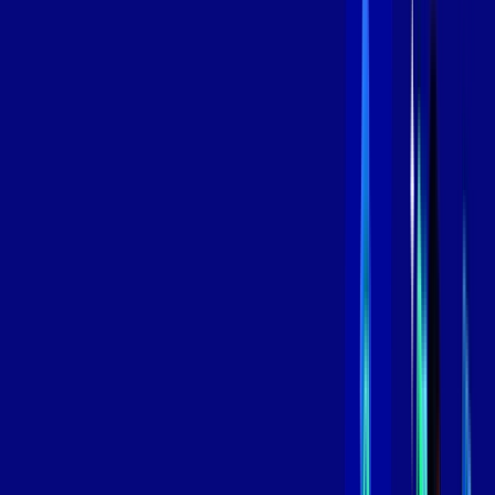
/MÊS
Contratar Agora
Contratar Agora
800 MEGA
INTERNET
Benefícios:
Instalação Grátis
Globo Play Padrão Anúncios
Assinaturas inclusas:
Globoplay
*Confira as condições dessa oferta +
por:
R$