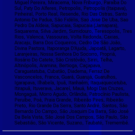
Miguel Pereira, Miracema, Nova Friburgo, Paraíba Do
Sul, Paty Do Alferes, Petropolis, Petropolis (Itaipava),
Pinheiral, Porto Real, Resende, Rio Das Ostras, Santo
Antonio De Padua, São Fidélis, Sao Jose De Uba, Sao
Pedro Da Aldeia, Sapucaia, Sapucaia (Jamapara),
Saquarema, Silva Jardim, Sumidouro, Teresopolis, Tres
Rios, Valenca, Vassouras, Volta Redonda, Caxias,
Aracaju, Barra Dos Coqueiros, Cedro De São João,
Divina Pastora, Itaporanga D'Ajuda, Japoatã, Lagarto,
Laranjeiras, Nossa Senhora Do Socorro, Propriá,
Rosário Do Catete, São Cristóvão, Siriri, Telha,
Altinópolis, Aramina, Bertioga, Caçapava,
Caraguatatuba, Cubatão, Diadema, Ferraz De
Vasconcelos, Franca, Guará, Guarujá, Guarulhos,
Igarapava, Ilhabela, Ipuã, Itanhaém, Itaquaquecetuba,
Itirapuã, Ituverava, Jacareí, Mauá, Mogi Das Cruzes,
Mongaguá, Morro Agudo, Orlândia, Patrocínio Paulista,
Peruíbe, Poá, Praia Grande, Ribeirão Pires, Ribeirão
Preto, Rio Grande Da Serra, Santo André, Santos, São
Bernardo Do Campo, São Joaquim Da Barra, São José
Da Bela Vista, São José Dos Campos, São Paulo, São
Sebastião, São Vicente, Suzano, Taubaté, Tremembé.