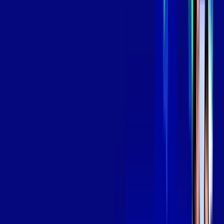
*Confira as condições dessa oferta +
por:
R$
139
,
99
/MÊS
Contratar Agora
Contratar Agora
Consulte as ofertas
para o seu endereço!
CONSULTAR AGORA
OS MELHORES APPS INCLUSOS NO
SEU
PLANO DE INTERNET
Globoplay