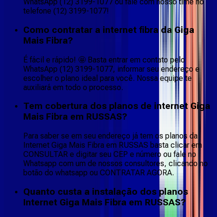
WhatsApp (12) 3199-1077 ou fale com nosso time no
telefone (12) 3199-1077!
Como contratar a internet fibra da Giga
Mais Fibra?
É fácil e rápido! 🤩 Basta entrar em contato pelo
WhatsApp (12) 3199-1077, informar seu endereço e
escolher o plano ideal para você. Nossa equipe te
auxiliará em todo o processo.
Tem cobertura dos planos de internet Giga
Mais Fibra em RUSSAS?
Para saber se em seu endereço já tem os planos da
Internet Giga Mais Fibra em RUSSAS basta clicar em
CONSULTAR e digitar seu CEP e número ou fale no
Whatsapp com um de nossos consultores, clicando no
botão do whatsapp ou CONTRATAR AGORA.
Quanto custa a instalação dos planos
Internet Giga Mais Fibra em RUSSAS?