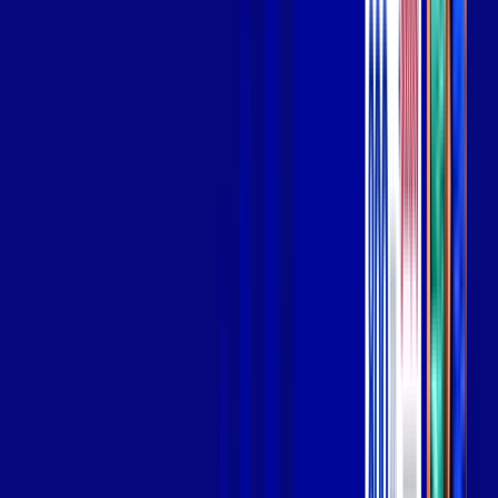
Wi-fi de alta performance para curtir e compartilhar à vontade