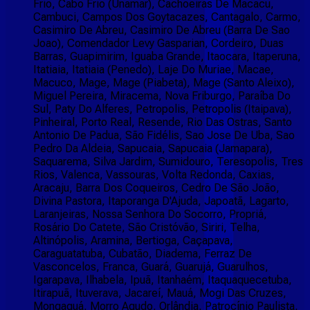
Frio, Cabo Frio (Unamar), Cachoeiras De Macacu,
Cambuci, Campos Dos Goytacazes, Cantagalo, Carmo,
Casimiro De Abreu, Casimiro De Abreu (Barra De Sao
Joao), Comendador Levy Gasparian, Cordeiro, Duas
Barras, Guapimirim, Iguaba Grande, Itaocara, Itaperuna,
Itatiaia, Itatiaia (Penedo), Laje Do Muriae, Macae,
Macuco, Mage, Mage (Piabeta), Mage (Santo Aleixo),
Miguel Pereira, Miracema, Nova Friburgo, Paraíba Do
Sul, Paty Do Alferes, Petropolis, Petropolis (Itaipava),
Pinheiral, Porto Real, Resende, Rio Das Ostras, Santo
Antonio De Padua, São Fidélis, Sao Jose De Uba, Sao
Pedro Da Aldeia, Sapucaia, Sapucaia (Jamapara),
Saquarema, Silva Jardim, Sumidouro, Teresopolis, Tres
Rios, Valenca, Vassouras, Volta Redonda, Caxias,
Aracaju, Barra Dos Coqueiros, Cedro De São João,
Divina Pastora, Itaporanga D'Ajuda, Japoatã, Lagarto,
Laranjeiras, Nossa Senhora Do Socorro, Propriá,
Rosário Do Catete, São Cristóvão, Siriri, Telha,
Altinópolis, Aramina, Bertioga, Caçapava,
Caraguatatuba, Cubatão, Diadema, Ferraz De
Vasconcelos, Franca, Guará, Guarujá, Guarulhos,
Igarapava, Ilhabela, Ipuã, Itanhaém, Itaquaquecetuba,
Itirapuã, Ituverava, Jacareí, Mauá, Mogi Das Cruzes,
Mongaguá, Morro Agudo, Orlândia, Patrocínio Paulista,