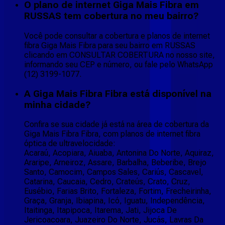
O plano de internet Giga Mais Fibra em
RUSSAS tem cobertura no meu bairro?
Você pode consultar a cobertura e planos de internet
fibra Giga Mais Fibra para seu bairro em RUSSAS
clicando em CONSULTAR COBERTURA no nosso site,
informando seu CEP e número, ou fale pelo WhatsApp
(12) 3199-1077.
A Giga Mais Fibra Fibra está disponível na
minha cidade?
Confira se sua cidade já está na área de cobertura da
Giga Mais Fibra Fibra, com planos de internet fibra
óptica de ultravelocidade:
Acaraú, Acopiara, Aiuaba, Antonina Do Norte, Aquiraz,
Araripe, Arneiroz, Assare, Barbalha, Beberibe, Brejo
Santo, Camocim, Campos Sales, Cariús, Cascavel,
Catarina, Caucaia, Cedro, Crateús, Crato, Cruz,
Eusébio, Farias Brito, Fortaleza, Fortim, Frecheirinha,
Graça, Granja, Ibiapina, Icó, Iguatu, Independência,
Itaitinga, Itapipoca, Itarema, Jati, Jijoca De
Jericoacoara, Juazeiro Do Norte, Jucás, Lavras Da