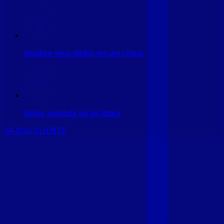
Atualize seus dados em um clique
Retire segunda via da fatura
JÁ SOU CLIENTE
CONSULTE RÁPIDO AS
CIDADES
ATENDIDAS
Clique em sua cidade abaixo e confira as melhores ofertas de
internet fibra da
Giga Mais Fibra
CE - ACARAÚ
CE - ACOPIARA
CE - AIUABA
CE - ANTONINA