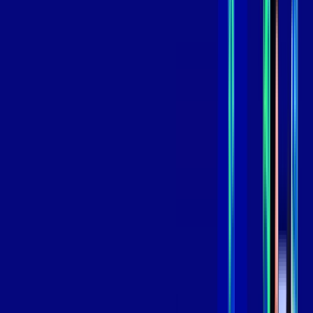
,
99
/MÊS
Contratar Agora
Contratar Agora
GIGA
INTERNET
Benefícios:
Instalação Grátis
Globo Play Padrão Anúncios
Assinaturas inclusas:
Globoplay
*Confira as condições dessa oferta +
por:
R$