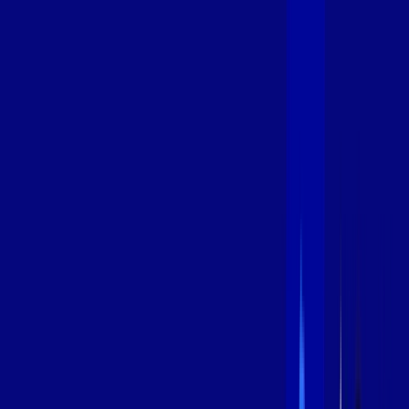
600 MEGA
INTERNET
Benefícios:
Instalação Grátis
Globo Play Padrão Anúncios
Assinaturas inclusas:
Globoplay
*Confira as condições dessa oferta +
por:
R$
94
,
99
/MÊS