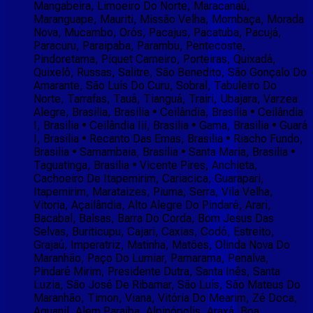
Mangabeira, Limoeiro Do Norte, Maracanaú,
Maranguape, Mauriti, Missão Velha, Mombaça, Morada
Nova, Mucambo, Orós, Pacajus, Pacatuba, Pacujá,
Paracuru, Paraipaba, Parambu, Pentecoste,
Pindoretama, Piquet Carneiro, Porteiras, Quixadá,
Quixelô, Russas, Salitre, São Benedito, São Gonçalo Do
Amarante, São Luís Do Curu, Sobral, Tabuleiro Do
Norte, Tarrafas, Tauá, Tianguá, Trairi, Ubajara, Varzea
Alegre, Brasilia, Brasilia • Ceilândia, Brasilia • Ceilândia
I, Brasilia • Ceilândia Iii, Brasilia • Gama, Brasilia • Guará
I, Brasilia • Recanto Das Emas, Brasilia • Riacho Fundo,
Brasilia • Samambaia, Brasilia • Santa Maria, Brasilia •
Taguatinga, Brasilia • Vicente Pires, Anchieta,
Cachoeiro De Itapemirim, Cariacica, Guarapari,
Itapemirim, Marataizes, Piuma, Serra, Vila Velha,
Vitoria, Açailândia, Alto Alegre Do Pindaré, Arari,
Bacabal, Balsas, Barra Do Corda, Bom Jesus Das
Selvas, Buriticupu, Cajari, Caxias, Codó, Estreito,
Grajaú, Imperatriz, Matinha, Matões, Olinda Nova Do
Maranhão, Paço Do Lumiar, Parnarama, Penalva,
Pindaré Mirim, Presidente Dutra, Santa Inês, Santa
Luzia, São José De Ribamar, São Luís, São Mateus Do
Maranhão, Timon, Viana, Vitória Do Mearim, Zé Doca,
Aguanil, Alem Paraiba, Alpinópolis, Araxá, Boa