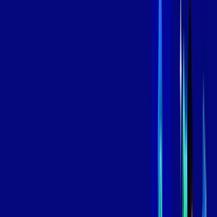
Contratar Agora
Contratar Agora
800 MEGA
INTERNET
Benefícios:
Instalação Grátis
Globo Play Padrão Anúncios
Assinaturas inclusas:
Globoplay
*Confira as condições dessa oferta +
por:
R$
99