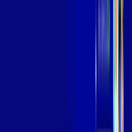
Assista filmes e séries em 4k sem interrupções