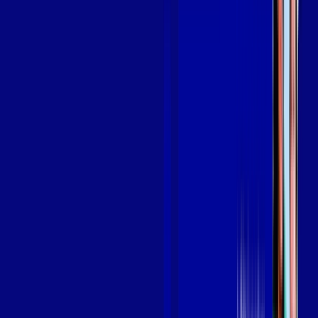
em RUSSAS
A internet da Giga Mais Fibra em RUSSAS é muito rápida para
você navegar, assistir a vídeos, ver seus shows preferidos,
ouvir músicas e levar a sua experiência de jogo online a outro
nível. Clique em CONTRATAR AGORA, ou fale com um de
nossos consultores via WhatsApp, e mude de vez para a Giga
Mais Fibra Internet Banda Larga.
FALAR COM CONSULTOR