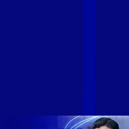
Fibra
A GIGA+ Fibra é uma marca do Grupo Alloha Fibra, a maior
empresa independente de fibra óptica FTTH (Fiber to the
Home) do Brasil, e vem passando por importantes
transformações nos últimos meses para conectar brasileiros
cada vez mais com uma Internet com mais estabilidade,
velocidade e possibilidades. Recentemente, as operadoras
de Telecomunicações VIP, Click, Ligue, Niu, Mob, Univox e
Sumicity, também integrantes da Alloha Fibra, uniram-se à
GIGA+ Fibra para fortalecer ainda mais o propósito do grupo
de levar qualidade de conexão por fibra óptica para todo país.
Com esta união, nossa Internet ultrarrápida estará nas casas
de milhares de brasileiros em mais de 280 cidades do Brasil
– tudo isso com a qualidade da Melhor Velocidade e Melhor
Internet Gamer. Melhor Internet Gamer de 2024: RJ, ES, SP e
DF +280 cidades: CE, DF, ES, MA, MG, MS, PA, PE, PR, RJ,
SE e SP 1,5 milhão de clientes conectados 149 mil km de
rede fibra óptica