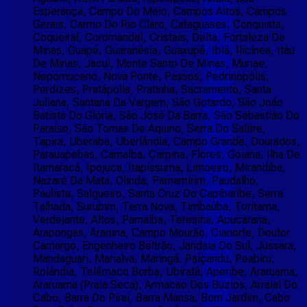
Esperança, Campo Do Meio, Campos Altos, Campos
Gerais, Carmo Do Rio Claro, Cataguases, Conquista,
Coqueiral, Coromandel, Cristais, Delta, Fortaleza De
Minas, Guapé, Guaranésia, Guaxupé, Ibiá, Ilicínea, Itáu
De Minas, Jacuí, Monte Santo De Minas, Muriae,
Nepomuceno, Nova Ponte, Passos, Pedrinopólis,
Perdizes, Pratápolis, Pratinha, Sacramento, Santa
Juliana, Santana Da Vargem, São Gotardo, São João
Batista Do Glória, São José Da Barra, São Sebastião Do
Paraíso, São Tomas De Aquino, Serra Do Salitre,
Tapira, Uberaba, Uberlândia, Campo Grande, Dourados,
Parauapebas, Carnaíba, Carpina, Flores, Goiana, Ilha De
Itamaracá, Ipojuca, Itapissuma, Limoeiro, Mirandiba,
Nazaré Da Mata, Olinda, Parnamirim, Paudalho,
Paulista, Salgueiro, Santa Cruz Do Capibaribe, Serra
Talhada, Surubim, Terra Nova, Timbaúba, Toritama,
Verdejante, Altos, Parnaíba, Teresina, Apucarana,
Arapongas, Araruna, Campo Mourão, Cianorte, Doutor
Camargo, Engenheiro Beltrão, Jandaia Do Sul, Jussara,
Mandaguari, Marialva, Maringá, Paiçandu, Peabiru,
Rolândia, Telêmaco Borba, Ubiratã, Aperibe, Araruama,
Araruama (Praia Seca), Armacao Dos Buzios, Arraial Do
Cabo, Barra Do Pirai, Barra Mansa, Bom Jardim, Cabo