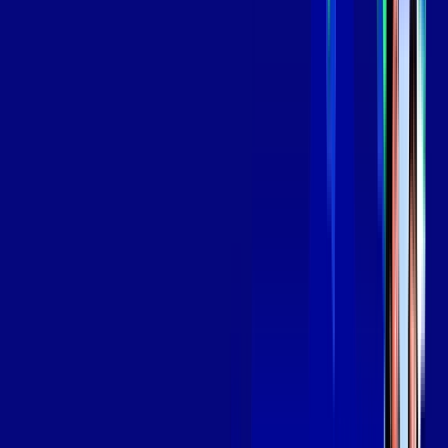
139
,
99
/MÊS
Contratar Agora
Contratar Agora
Consulte as ofertas
para o seu endereço!
CONSULTAR AGORA
OS MELHORES APPS INCLUSOS NO
SEU
PLANO DE INTERNET
Globoplay
Assine Internet Fibra Giga Mais Fibra