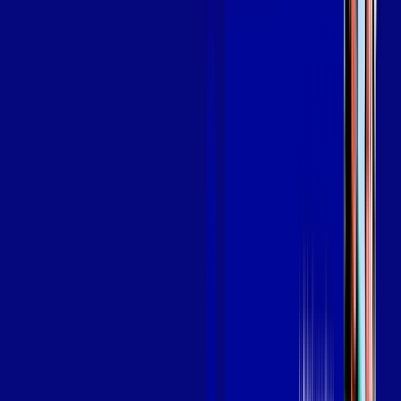
em MUCAMBO
A internet da Giga Mais Fibra em MUCAMBO é muito rápida
para você navegar, assistir a vídeos, ver seus shows
preferidos, ouvir músicas e levar a sua experiência de jogo
online a outro nível. Clique em CONTRATAR AGORA, ou fale
com um de nossos consultores via WhatsApp, e mude de vez
para a Giga Mais Fibra Internet Banda Larga.
FALAR COM CONSULTOR