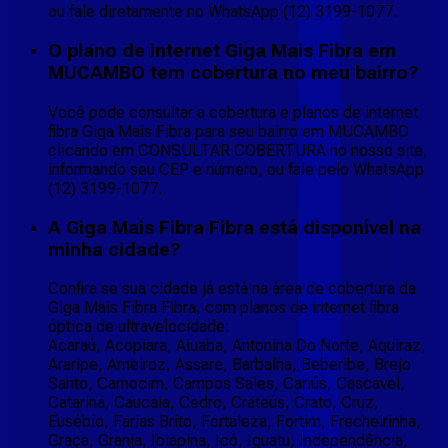
ou fale diretamente no WhatsApp (12) 3199-1077.
O plano de internet Giga Mais Fibra em
MUCAMBO tem cobertura no meu bairro?
Você pode consultar a cobertura e planos de internet
fibra Giga Mais Fibra para seu bairro em MUCAMBO
clicando em CONSULTAR COBERTURA no nosso site,
informando seu CEP e número, ou fale pelo WhatsApp
(12) 3199-1077.
A Giga Mais Fibra Fibra está disponível na
minha cidade?
Confira se sua cidade já está na área de cobertura da
Giga Mais Fibra Fibra, com planos de internet fibra
óptica de ultravelocidade:
Acaraú, Acopiara, Aiuaba, Antonina Do Norte, Aquiraz,
Araripe, Arneiroz, Assare, Barbalha, Beberibe, Brejo
Santo, Camocim, Campos Sales, Cariús, Cascavel,
Catarina, Caucaia, Cedro, Crateús, Crato, Cruz,
Eusébio, Farias Brito, Fortaleza, Fortim, Frecheirinha,
Graça, Granja, Ibiapina, Icó, Iguatu, Independência,