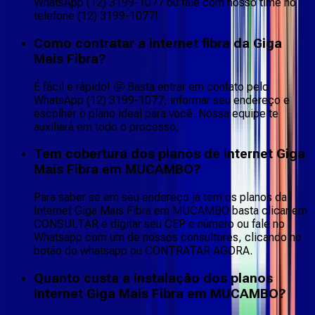
WhatsApp (12) 3199-1077 ou fale com nosso time no
telefone (12) 3199-1077!
Como contratar a internet fibra da Giga
Mais Fibra?
É fácil e rápido! 🤩 Basta entrar em contato pelo
WhatsApp (12) 3199-1077, informar seu endereço e
escolher o plano ideal para você. Nossa equipe te
auxiliará em todo o processo.
Tem cobertura dos planos de internet Giga
Mais Fibra em MUCAMBO?
Para saber se em seu endereço já tem os planos da
Internet Giga Mais Fibra em MUCAMBO basta clicar em
CONSULTAR e digitar seu CEP e número ou fale no
Whatsapp com um de nossos consultores, clicando no
botão do whatsapp ou CONTRATAR AGORA.
Quanto custa a instalação dos planos
Internet Giga Mais Fibra em MUCAMBO?