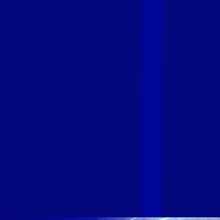
Giga+ Fibra: uma marca em evolução
com a credibilidade do Grupo Alloha
Fibra
A GIGA+ Fibra é uma marca do Grupo Alloha Fibra, a maior
empresa independente de fibra óptica FTTH (Fiber to the
Home) do Brasil, e vem passando por importantes
transformações nos últimos meses para conectar brasileiros
cada vez mais com uma Internet com mais estabilidade,
velocidade e possibilidades. Recentemente, as operadoras
de Telecomunicações VIP, Click, Ligue, Niu, Mob, Univox e
Sumicity, também integrantes da Alloha Fibra, uniram-se à
GIGA+ Fibra para fortalecer ainda mais o propósito do grupo
de levar qualidade de conexão por fibra óptica para todo país.
Com esta união, nossa Internet ultrarrápida estará nas casas
de milhares de brasileiros em mais de 280 cidades do Brasil
– tudo isso com a qualidade da Melhor Velocidade e Melhor
Internet Gamer. Melhor Internet Gamer de 2024: RJ, ES, SP e
DF +280 cidades: CE, DF, ES, MA, MG, MS, PA, PE, PR, RJ,
SE e SP 1,5 milhão de clientes conectados 149 mil km de
rede fibra óptica