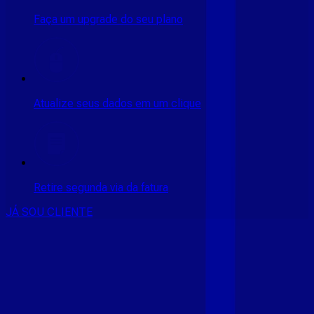
Faça um upgrade do seu plano
Atualize seus dados em um clique
Retire segunda via da fatura
JÁ SOU CLIENTE
CONSULTE RÁPIDO AS
CIDADES
ATENDIDAS
Clique em sua cidade abaixo e confira as melhores ofertas de
internet fibra da
Giga Mais Fibra