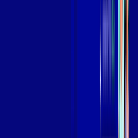
Assista filmes e séries em 4k sem interrupções