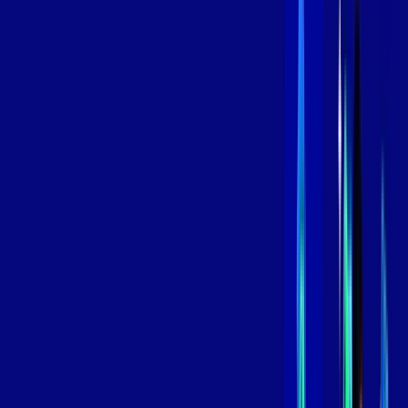
Contratar Agora
Contratar Agora
800 MEGA
INTERNET
Benefícios:
Instalação Grátis
Globo Play Padrão Anúncios
Assinaturas inclusas:
Globoplay
*Confira as condições dessa oferta +
por:
R$
99