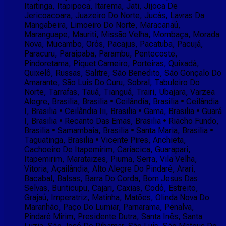
Itaitinga, Itapipoca, Itarema, Jati, Jijoca De
Jericoacoara, Juazeiro Do Norte, Jucás, Lavras Da
Mangabeira, Limoeiro Do Norte, Maracanaú,
Maranguape, Mauriti, Missão Velha, Mombaça, Morada
Nova, Mucambo, Orós, Pacajus, Pacatuba, Pacujá,
Paracuru, Paraipaba, Parambu, Pentecoste,
Pindoretama, Piquet Carneiro, Porteiras, Quixadá,
Quixelô, Russas, Salitre, São Benedito, São Gonçalo Do
Amarante, São Luís Do Curu, Sobral, Tabuleiro Do
Norte, Tarrafas, Tauá, Tianguá, Trairi, Ubajara, Varzea
Alegre, Brasilia, Brasilia • Ceilândia, Brasilia • Ceilândia
I, Brasilia • Ceilândia Iii, Brasilia • Gama, Brasilia • Guará
I, Brasilia • Recanto Das Emas, Brasilia • Riacho Fundo,
Brasilia • Samambaia, Brasilia • Santa Maria, Brasilia •
Taguatinga, Brasilia • Vicente Pires, Anchieta,
Cachoeiro De Itapemirim, Cariacica, Guarapari,
Itapemirim, Marataizes, Piuma, Serra, Vila Velha,
Vitoria, Açailândia, Alto Alegre Do Pindaré, Arari,
Bacabal, Balsas, Barra Do Corda, Bom Jesus Das
Selvas, Buriticupu, Cajari, Caxias, Codó, Estreito,
Grajaú, Imperatriz, Matinha, Matões, Olinda Nova Do
Maranhão, Paço Do Lumiar, Parnarama, Penalva,
Pindaré Mirim, Presidente Dutra, Santa Inês, Santa