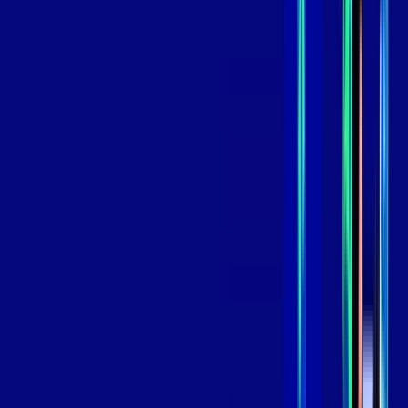
,
99
/MÊS
Contratar Agora
Contratar Agora
GIGA
INTERNET
Benefícios:
Instalação Grátis
Globo Play Padrão Anúncios
Assinaturas inclusas:
Globoplay
*Confira as condições dessa oferta +
por:
R$