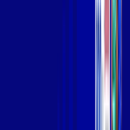
Wi-fi de alta performance para curtir e compartilhar à vontade