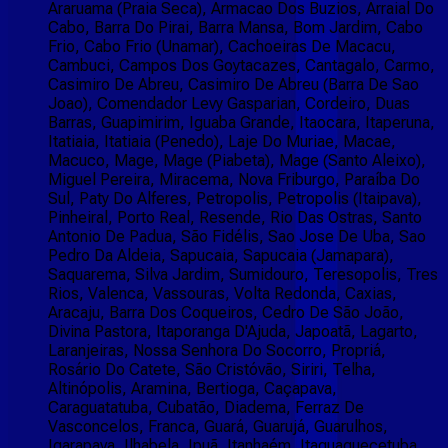
Araruama (Praia Seca), Armacao Dos Buzios, Arraial Do
Cabo, Barra Do Pirai, Barra Mansa, Bom Jardim, Cabo
Frio, Cabo Frio (Unamar), Cachoeiras De Macacu,
Cambuci, Campos Dos Goytacazes, Cantagalo, Carmo,
Casimiro De Abreu, Casimiro De Abreu (Barra De Sao
Joao), Comendador Levy Gasparian, Cordeiro, Duas
Barras, Guapimirim, Iguaba Grande, Itaocara, Itaperuna,
Itatiaia, Itatiaia (Penedo), Laje Do Muriae, Macae,
Macuco, Mage, Mage (Piabeta), Mage (Santo Aleixo),
Miguel Pereira, Miracema, Nova Friburgo, Paraíba Do
Sul, Paty Do Alferes, Petropolis, Petropolis (Itaipava),
Pinheiral, Porto Real, Resende, Rio Das Ostras, Santo
Antonio De Padua, São Fidélis, Sao Jose De Uba, Sao
Pedro Da Aldeia, Sapucaia, Sapucaia (Jamapara),
Saquarema, Silva Jardim, Sumidouro, Teresopolis, Tres
Rios, Valenca, Vassouras, Volta Redonda, Caxias,
Aracaju, Barra Dos Coqueiros, Cedro De São João,
Divina Pastora, Itaporanga D'Ajuda, Japoatã, Lagarto,
Laranjeiras, Nossa Senhora Do Socorro, Propriá,
Rosário Do Catete, São Cristóvão, Siriri, Telha,
Altinópolis, Aramina, Bertioga, Caçapava,
Caraguatatuba, Cubatão, Diadema, Ferraz De
Vasconcelos, Franca, Guará, Guarujá, Guarulhos,
Igarapava, Ilhabela, Ipuã, Itanhaém, Itaquaquecetuba,