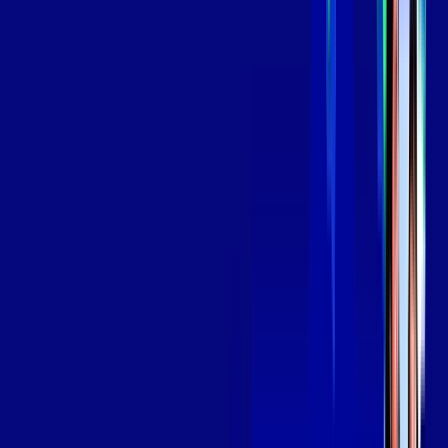
139
,
99
/MÊS
Contratar Agora
Contratar Agora
Consulte as ofertas
para o seu endereço!
CONSULTAR AGORA
OS MELHORES APPS INCLUSOS NO
SEU
PLANO DE INTERNET
Globoplay
Assine Internet Fibra Giga Mais Fibra