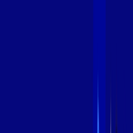
600 MEGA
INTERNET
Benefícios:
Instalação Grátis
Globo Play Padrão Anúncios
Assinaturas inclusas:
Globoplay
*Confira as condições dessa oferta +
por:
R$
94
,
99
/MÊS