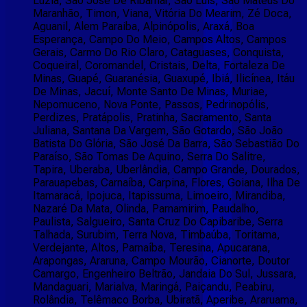
Luzia, São José De Ribamar, São Luís, São Mateus Do
Maranhão, Timon, Viana, Vitória Do Mearim, Zé Doca,
Aguanil, Alem Paraiba, Alpinópolis, Araxá, Boa
Esperança, Campo Do Meio, Campos Altos, Campos
Gerais, Carmo Do Rio Claro, Cataguases, Conquista,
Coqueiral, Coromandel, Cristais, Delta, Fortaleza De
Minas, Guapé, Guaranésia, Guaxupé, Ibiá, Ilicínea, Itáu
De Minas, Jacuí, Monte Santo De Minas, Muriae,
Nepomuceno, Nova Ponte, Passos, Pedrinopólis,
Perdizes, Pratápolis, Pratinha, Sacramento, Santa
Juliana, Santana Da Vargem, São Gotardo, São João
Batista Do Glória, São José Da Barra, São Sebastião Do
Paraíso, São Tomas De Aquino, Serra Do Salitre,
Tapira, Uberaba, Uberlândia, Campo Grande, Dourados,
Parauapebas, Carnaíba, Carpina, Flores, Goiana, Ilha De
Itamaracá, Ipojuca, Itapissuma, Limoeiro, Mirandiba,
Nazaré Da Mata, Olinda, Parnamirim, Paudalho,
Paulista, Salgueiro, Santa Cruz Do Capibaribe, Serra
Talhada, Surubim, Terra Nova, Timbaúba, Toritama,
Verdejante, Altos, Parnaíba, Teresina, Apucarana,
Arapongas, Araruna, Campo Mourão, Cianorte, Doutor
Camargo, Engenheiro Beltrão, Jandaia Do Sul, Jussara,
Mandaguari, Marialva, Maringá, Paiçandu, Peabiru,
Rolândia, Telêmaco Borba, Ubiratã, Aperibe, Araruama,