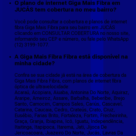
O plano de internet Giga Mais Fibra em
JUCÁS tem cobertura no meu bairro?
Você pode consultar a cobertura e planos de internet
fibra Giga Mais Fibra para seu bairro em JUCÁS
clicando em CONSULTAR COBERTURA no nosso site,
informando seu CEP e número, ou fale pelo WhatsApp
(12) 3199-1077.
A Giga Mais Fibra Fibra está disponível na
minha cidade?
Confira se sua cidade já está na área de cobertura da
Giga Mais Fibra Fibra, com planos de internet fibra
óptica de ultravelocidade:
Acaraú, Acopiara, Aiuaba, Antonina Do Norte, Aquiraz,
Araripe, Arneiroz, Assare, Barbalha, Beberibe, Brejo
Santo, Camocim, Campos Sales, Cariús, Cascavel,
Catarina, Caucaia, Cedro, Crateús, Crato, Cruz,
Eusébio, Farias Brito, Fortaleza, Fortim, Frecheirinha,
Graça, Granja, Ibiapina, Icó, Iguatu, Independência,
Itaitinga, Itapipoca, Itarema, Jati, Jijoca De
Jericoacoara, Juazeiro Do Norte, Jucás, Lavras Da