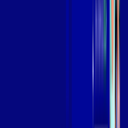
Assista filmes e séries em 4k sem interrupções