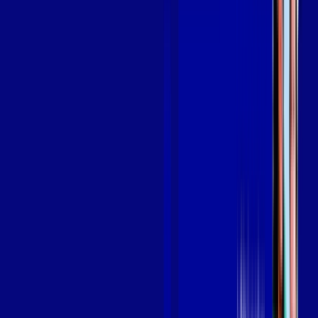
em JUCÁS
A internet da Giga Mais Fibra em JUCÁS é muito rápida para
você navegar, assistir a vídeos, ver seus shows preferidos,
ouvir músicas e levar a sua experiência de jogo online a outro
nível. Clique em CONTRATAR AGORA, ou fale com um de
nossos consultores via WhatsApp, e mude de vez para a Giga
Mais Fibra Internet Banda Larga.
FALAR COM CONSULTOR