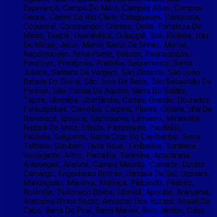
Esperança, Campo Do Meio, Campos Altos, Campos
Gerais, Carmo Do Rio Claro, Cataguases, Conquista,
Coqueiral, Coromandel, Cristais, Delta, Fortaleza De
Minas, Guapé, Guaranésia, Guaxupé, Ibiá, Ilicínea, Itáu
De Minas, Jacuí, Monte Santo De Minas, Muriae,
Nepomuceno, Nova Ponte, Passos, Pedrinopólis,
Perdizes, Pratápolis, Pratinha, Sacramento, Santa
Juliana, Santana Da Vargem, São Gotardo, São João
Batista Do Glória, São José Da Barra, São Sebastião Do
Paraíso, São Tomas De Aquino, Serra Do Salitre,
Tapira, Uberaba, Uberlândia, Campo Grande, Dourados,
Parauapebas, Carnaíba, Carpina, Flores, Goiana, Ilha De
Itamaracá, Ipojuca, Itapissuma, Limoeiro, Mirandiba,
Nazaré Da Mata, Olinda, Parnamirim, Paudalho,
Paulista, Salgueiro, Santa Cruz Do Capibaribe, Serra
Talhada, Surubim, Terra Nova, Timbaúba, Toritama,
Verdejante, Altos, Parnaíba, Teresina, Apucarana,
Arapongas, Araruna, Campo Mourão, Cianorte, Doutor
Camargo, Engenheiro Beltrão, Jandaia Do Sul, Jussara,
Mandaguari, Marialva, Maringá, Paiçandu, Peabiru,
Rolândia, Telêmaco Borba, Ubiratã, Aperibe, Araruama,
Araruama (Praia Seca), Armacao Dos Buzios, Arraial Do
Cabo, Barra Do Pirai, Barra Mansa, Bom Jardim, Cabo