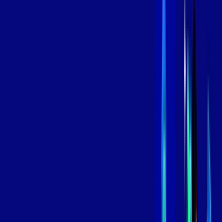
Contratar Agora
Contratar Agora
800 MEGA
INTERNET
Benefícios:
Instalação Grátis
Globo Play Padrão Anúncios
Assinaturas inclusas:
Globoplay
*Confira as condições dessa oferta +
por:
R$
99