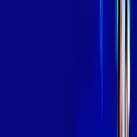
139
,
99
/MÊS
Contratar Agora
Contratar Agora
Consulte as ofertas
para o seu endereço!
CONSULTAR AGORA
OS MELHORES APPS INCLUSOS NO
SEU
PLANO DE INTERNET
Globoplay
Assine Internet Fibra Giga Mais Fibra