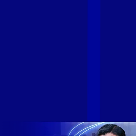
Fibra
A GIGA+ Fibra é uma marca do Grupo Alloha Fibra, a maior
empresa independente de fibra óptica FTTH (Fiber to the
Home) do Brasil, e vem passando por importantes
transformações nos últimos meses para conectar brasileiros
cada vez mais com uma Internet com mais estabilidade,
velocidade e possibilidades. Recentemente, as operadoras
de Telecomunicações VIP, Click, Ligue, Niu, Mob, Univox e
Sumicity, também integrantes da Alloha Fibra, uniram-se à
GIGA+ Fibra para fortalecer ainda mais o propósito do grupo
de levar qualidade de conexão por fibra óptica para todo país.
Com esta união, nossa Internet ultrarrápida estará nas casas
de milhares de brasileiros em mais de 280 cidades do Brasil
– tudo isso com a qualidade da Melhor Velocidade e Melhor
Internet Gamer. Melhor Internet Gamer de 2024: RJ, ES, SP e
DF +280 cidades: CE, DF, ES, MA, MG, MS, PA, PE, PR, RJ,
SE e SP 1,5 milhão de clientes conectados 149 mil km de
rede fibra óptica