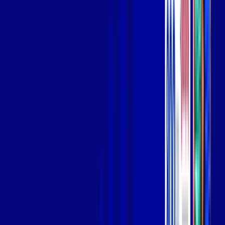
Wi-fi de alta performance para curtir e compartilhar à vontade