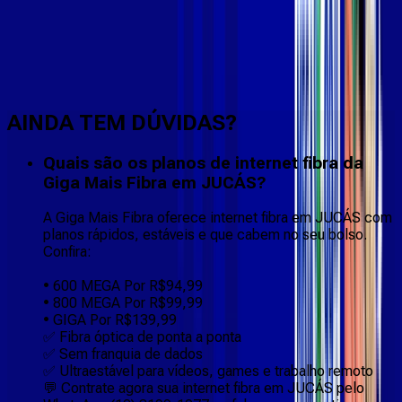
Faça downloads e uploads rápidos e sem quedas
AINDA TEM DÚVIDAS?
Quais são os planos de internet fibra da
Giga Mais Fibra em JUCÁS?
A Giga Mais Fibra oferece internet fibra em JUCÁS com
planos rápidos, estáveis e que cabem no seu bolso.
Confira:
• 600 MEGA Por R$94,99
• 800 MEGA Por R$99,99
• GIGA Por R$139,99
✅ Fibra óptica de ponta a ponta
✅ Sem franquia de dados
✅ Ultraestável para vídeos, games e trabalho remoto
💬 Contrate agora sua internet fibra em JUCÁS pelo