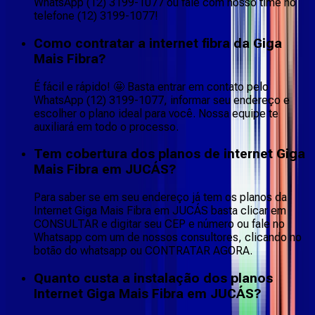
WhatsApp (12) 3199-1077 ou fale com nosso time no
telefone (12) 3199-1077!
Como contratar a internet fibra da Giga
Mais Fibra?
É fácil e rápido! 🤩 Basta entrar em contato pelo
WhatsApp (12) 3199-1077, informar seu endereço e
escolher o plano ideal para você. Nossa equipe te
auxiliará em todo o processo.
Tem cobertura dos planos de internet Giga
Mais Fibra em JUCÁS?
Para saber se em seu endereço já tem os planos da
Internet Giga Mais Fibra em JUCÁS basta clicar em
CONSULTAR e digitar seu CEP e número ou fale no
Whatsapp com um de nossos consultores, clicando no
botão do whatsapp ou CONTRATAR AGORA.
Quanto custa a instalação dos planos
Internet Giga Mais Fibra em JUCÁS?