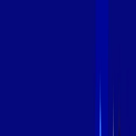
600 MEGA
INTERNET
Benefícios:
Instalação Grátis
Globo Play Padrão Anúncios
Assinaturas inclusas:
Globoplay
*Confira as condições dessa oferta +
por:
R$
94
,
99
/MÊS