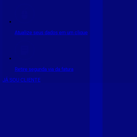
Atualize seus dados em um clique
Retire segunda via da fatura
JÁ SOU CLIENTE
CONSULTE RÁPIDO AS
CIDADES
ATENDIDAS
Clique em sua cidade abaixo e confira as melhores ofertas de
internet fibra da
Giga Mais Fibra
CE - ACARAÚ
CE - ACOPIARA
CE - AIUABA
CE - ANTONINA