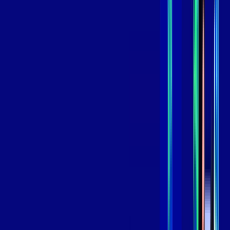
,
99
/MÊS
Contratar Agora
Contratar Agora
GIGA
INTERNET
Benefícios:
Instalação Grátis
Globo Play Padrão Anúncios
Assinaturas inclusas:
Globoplay
*Confira as condições dessa oferta +
por:
R$