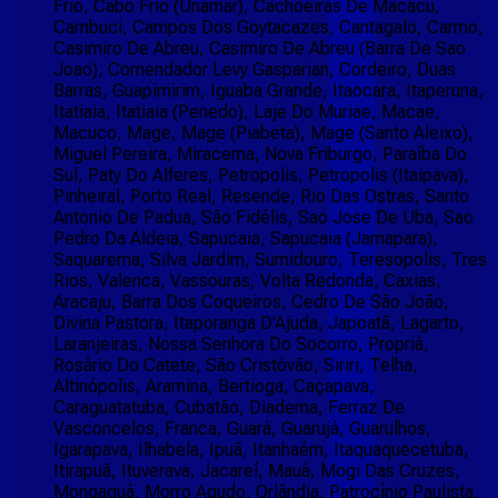
Frio, Cabo Frio (Unamar), Cachoeiras De Macacu,
Cambuci, Campos Dos Goytacazes, Cantagalo, Carmo,
Casimiro De Abreu, Casimiro De Abreu (Barra De Sao
Joao), Comendador Levy Gasparian, Cordeiro, Duas
Barras, Guapimirim, Iguaba Grande, Itaocara, Itaperuna,
Itatiaia, Itatiaia (Penedo), Laje Do Muriae, Macae,
Macuco, Mage, Mage (Piabeta), Mage (Santo Aleixo),
Miguel Pereira, Miracema, Nova Friburgo, Paraíba Do
Sul, Paty Do Alferes, Petropolis, Petropolis (Itaipava),
Pinheiral, Porto Real, Resende, Rio Das Ostras, Santo
Antonio De Padua, São Fidélis, Sao Jose De Uba, Sao
Pedro Da Aldeia, Sapucaia, Sapucaia (Jamapara),
Saquarema, Silva Jardim, Sumidouro, Teresopolis, Tres
Rios, Valenca, Vassouras, Volta Redonda, Caxias,
Aracaju, Barra Dos Coqueiros, Cedro De São João,
Divina Pastora, Itaporanga D'Ajuda, Japoatã, Lagarto,
Laranjeiras, Nossa Senhora Do Socorro, Propriá,
Rosário Do Catete, São Cristóvão, Siriri, Telha,
Altinópolis, Aramina, Bertioga, Caçapava,
Caraguatatuba, Cubatão, Diadema, Ferraz De
Vasconcelos, Franca, Guará, Guarujá, Guarulhos,
Igarapava, Ilhabela, Ipuã, Itanhaém, Itaquaquecetuba,
Itirapuã, Ituverava, Jacareí, Mauá, Mogi Das Cruzes,
Mongaguá, Morro Agudo, Orlândia, Patrocínio Paulista,