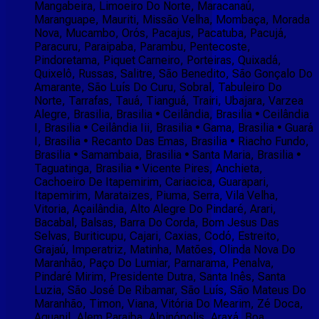
Mangabeira, Limoeiro Do Norte, Maracanaú,
Maranguape, Mauriti, Missão Velha, Mombaça, Morada
Nova, Mucambo, Orós, Pacajus, Pacatuba, Pacujá,
Paracuru, Paraipaba, Parambu, Pentecoste,
Pindoretama, Piquet Carneiro, Porteiras, Quixadá,
Quixelô, Russas, Salitre, São Benedito, São Gonçalo Do
Amarante, São Luís Do Curu, Sobral, Tabuleiro Do
Norte, Tarrafas, Tauá, Tianguá, Trairi, Ubajara, Varzea
Alegre, Brasilia, Brasilia • Ceilândia, Brasilia • Ceilândia
I, Brasilia • Ceilândia Iii, Brasilia • Gama, Brasilia • Guará
I, Brasilia • Recanto Das Emas, Brasilia • Riacho Fundo,
Brasilia • Samambaia, Brasilia • Santa Maria, Brasilia •
Taguatinga, Brasilia • Vicente Pires, Anchieta,
Cachoeiro De Itapemirim, Cariacica, Guarapari,
Itapemirim, Marataizes, Piuma, Serra, Vila Velha,
Vitoria, Açailândia, Alto Alegre Do Pindaré, Arari,
Bacabal, Balsas, Barra Do Corda, Bom Jesus Das
Selvas, Buriticupu, Cajari, Caxias, Codó, Estreito,
Grajaú, Imperatriz, Matinha, Matões, Olinda Nova Do
Maranhão, Paço Do Lumiar, Parnarama, Penalva,
Pindaré Mirim, Presidente Dutra, Santa Inês, Santa
Luzia, São José De Ribamar, São Luís, São Mateus Do
Maranhão, Timon, Viana, Vitória Do Mearim, Zé Doca,
Aguanil, Alem Paraiba, Alpinópolis, Araxá, Boa