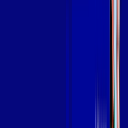
em IBIAPINA
A internet da Giga Mais Fibra em IBIAPINA é muito rápida
para você navegar, assistir a vídeos, ver seus shows
preferidos, ouvir músicas e levar a sua experiência de jogo
online a outro nível. Clique em CONTRATAR AGORA, ou fale
com um de nossos consultores via WhatsApp, e mude de vez
para a Giga Mais Fibra Internet Banda Larga.
FALAR COM CONSULTOR