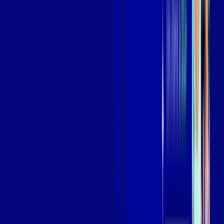
Assista filmes e séries em 4k sem interrupções