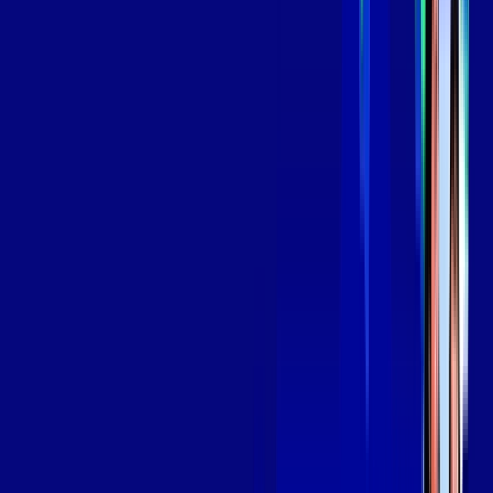
139
,
99
/MÊS
Contratar Agora
Contratar Agora
Consulte as ofertas
para o seu endereço!
CONSULTAR AGORA
OS MELHORES APPS INCLUSOS NO
SEU
PLANO DE INTERNET
Globoplay
Assine Internet Fibra Giga Mais Fibra