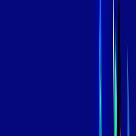
Contratar Agora
Contratar Agora
800 MEGA
INTERNET
Benefícios:
Instalação Grátis
Globo Play Padrão Anúncios
Assinaturas inclusas:
Globoplay
*Confira as condições dessa oferta +
por:
R$
99