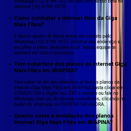
WhatsApp (12) 3199-1077 ou fale com nosso time no
telefone (12) 3199-1077!
Como contratar a internet fibra da Giga
Mais Fibra?
É fácil e rápido! 🤩 Basta entrar em contato pelo
WhatsApp (12) 3199-1077, informar seu endereço e
escolher o plano ideal para você. Nossa equipe te
auxiliará em todo o processo.
Tem cobertura dos planos de internet Giga
Mais Fibra em IBIAPINA?
Para saber se em seu endereço já tem os planos da
Internet Giga Mais Fibra em IBIAPINA basta clicar em
CONSULTAR e digitar seu CEP e número ou fale no
Whatsapp com um de nossos consultores, clicando no
botão do whatsapp ou CONTRATAR AGORA.
Quanto custa a instalação dos planos
Internet Giga Mais Fibra em IBIAPINA?