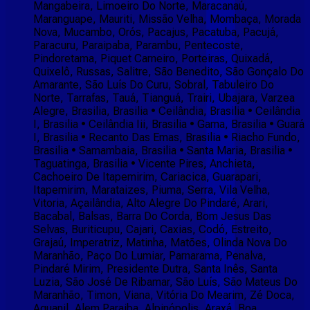
Mangabeira, Limoeiro Do Norte, Maracanaú,
Maranguape, Mauriti, Missão Velha, Mombaça, Morada
Nova, Mucambo, Orós, Pacajus, Pacatuba, Pacujá,
Paracuru, Paraipaba, Parambu, Pentecoste,
Pindoretama, Piquet Carneiro, Porteiras, Quixadá,
Quixelô, Russas, Salitre, São Benedito, São Gonçalo Do
Amarante, São Luís Do Curu, Sobral, Tabuleiro Do
Norte, Tarrafas, Tauá, Tianguá, Trairi, Ubajara, Varzea
Alegre, Brasilia, Brasilia • Ceilândia, Brasilia • Ceilândia
I, Brasilia • Ceilândia Iii, Brasilia • Gama, Brasilia • Guará
I, Brasilia • Recanto Das Emas, Brasilia • Riacho Fundo,
Brasilia • Samambaia, Brasilia • Santa Maria, Brasilia •
Taguatinga, Brasilia • Vicente Pires, Anchieta,
Cachoeiro De Itapemirim, Cariacica, Guarapari,
Itapemirim, Marataizes, Piuma, Serra, Vila Velha,
Vitoria, Açailândia, Alto Alegre Do Pindaré, Arari,
Bacabal, Balsas, Barra Do Corda, Bom Jesus Das
Selvas, Buriticupu, Cajari, Caxias, Codó, Estreito,
Grajaú, Imperatriz, Matinha, Matões, Olinda Nova Do
Maranhão, Paço Do Lumiar, Parnarama, Penalva,
Pindaré Mirim, Presidente Dutra, Santa Inês, Santa
Luzia, São José De Ribamar, São Luís, São Mateus Do
Maranhão, Timon, Viana, Vitória Do Mearim, Zé Doca,
Aguanil, Alem Paraiba, Alpinópolis, Araxá, Boa