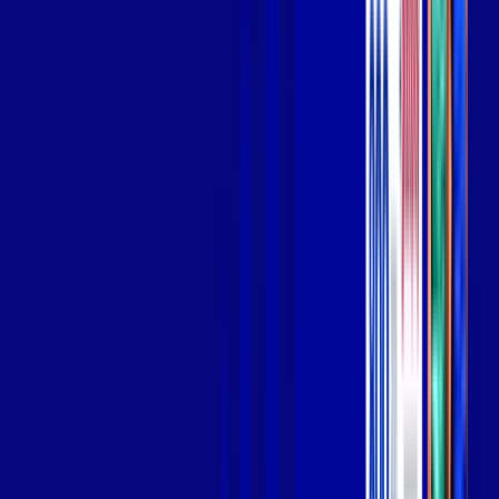
Wi-fi de alta performance para curtir e compartilhar à vontade