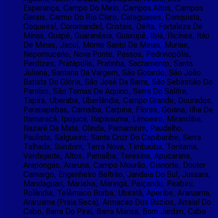
Esperança, Campo Do Meio, Campos Altos, Campos
Gerais, Carmo Do Rio Claro, Cataguases, Conquista,
Coqueiral, Coromandel, Cristais, Delta, Fortaleza De
Minas, Guapé, Guaranésia, Guaxupé, Ibiá, Ilicínea, Itáu
De Minas, Jacuí, Monte Santo De Minas, Muriae,
Nepomuceno, Nova Ponte, Passos, Pedrinopólis,
Perdizes, Pratápolis, Pratinha, Sacramento, Santa
Juliana, Santana Da Vargem, São Gotardo, São João
Batista Do Glória, São José Da Barra, São Sebastião Do
Paraíso, São Tomas De Aquino, Serra Do Salitre,
Tapira, Uberaba, Uberlândia, Campo Grande, Dourados,
Parauapebas, Carnaíba, Carpina, Flores, Goiana, Ilha De
Itamaracá, Ipojuca, Itapissuma, Limoeiro, Mirandiba,
Nazaré Da Mata, Olinda, Parnamirim, Paudalho,
Paulista, Salgueiro, Santa Cruz Do Capibaribe, Serra
Talhada, Surubim, Terra Nova, Timbaúba, Toritama,
Verdejante, Altos, Parnaíba, Teresina, Apucarana,
Arapongas, Araruna, Campo Mourão, Cianorte, Doutor
Camargo, Engenheiro Beltrão, Jandaia Do Sul, Jussara,
Mandaguari, Marialva, Maringá, Paiçandu, Peabiru,
Rolândia, Telêmaco Borba, Ubiratã, Aperibe, Araruama,
Araruama (Praia Seca), Armacao Dos Buzios, Arraial Do
Cabo, Barra Do Pirai, Barra Mansa, Bom Jardim, Cabo