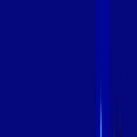
600 MEGA
INTERNET
Benefícios:
Instalação Grátis
Globo Play Padrão Anúncios
Assinaturas inclusas:
Globoplay
*Confira as condições dessa oferta +
por:
R$
94
,
99
/MÊS