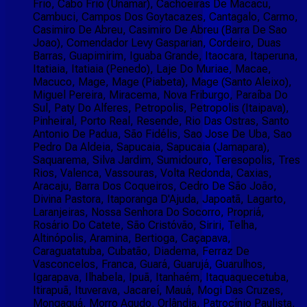
Frio, Cabo Frio (Unamar), Cachoeiras De Macacu,
Cambuci, Campos Dos Goytacazes, Cantagalo, Carmo,
Casimiro De Abreu, Casimiro De Abreu (Barra De Sao
Joao), Comendador Levy Gasparian, Cordeiro, Duas
Barras, Guapimirim, Iguaba Grande, Itaocara, Itaperuna,
Itatiaia, Itatiaia (Penedo), Laje Do Muriae, Macae,
Macuco, Mage, Mage (Piabeta), Mage (Santo Aleixo),
Miguel Pereira, Miracema, Nova Friburgo, Paraíba Do
Sul, Paty Do Alferes, Petropolis, Petropolis (Itaipava),
Pinheiral, Porto Real, Resende, Rio Das Ostras, Santo
Antonio De Padua, São Fidélis, Sao Jose De Uba, Sao
Pedro Da Aldeia, Sapucaia, Sapucaia (Jamapara),
Saquarema, Silva Jardim, Sumidouro, Teresopolis, Tres
Rios, Valenca, Vassouras, Volta Redonda, Caxias,
Aracaju, Barra Dos Coqueiros, Cedro De São João,
Divina Pastora, Itaporanga D'Ajuda, Japoatã, Lagarto,
Laranjeiras, Nossa Senhora Do Socorro, Propriá,
Rosário Do Catete, São Cristóvão, Siriri, Telha,
Altinópolis, Aramina, Bertioga, Caçapava,
Caraguatatuba, Cubatão, Diadema, Ferraz De
Vasconcelos, Franca, Guará, Guarujá, Guarulhos,
Igarapava, Ilhabela, Ipuã, Itanhaém, Itaquaquecetuba,
Itirapuã, Ituverava, Jacareí, Mauá, Mogi Das Cruzes,
Mongaguá, Morro Agudo, Orlândia, Patrocínio Paulista,