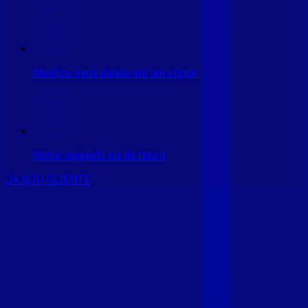
Atualize seus dados em um clique
Retire segunda via da fatura
JÁ SOU CLIENTE
CONSULTE RÁPIDO AS
CIDADES
ATENDIDAS
Clique em sua cidade abaixo e confira as melhores ofertas de
internet fibra da
Giga Mais Fibra
CE - ACARAÚ
CE - ACOPIARA
CE - AIUABA
CE - ANTONINA