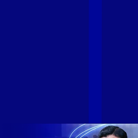
Fibra
A GIGA+ Fibra é uma marca do Grupo Alloha Fibra, a maior
empresa independente de fibra óptica FTTH (Fiber to the
Home) do Brasil, e vem passando por importantes
transformações nos últimos meses para conectar brasileiros
cada vez mais com uma Internet com mais estabilidade,
velocidade e possibilidades. Recentemente, as operadoras
de Telecomunicações VIP, Click, Ligue, Niu, Mob, Univox e
Sumicity, também integrantes da Alloha Fibra, uniram-se à
GIGA+ Fibra para fortalecer ainda mais o propósito do grupo
de levar qualidade de conexão por fibra óptica para todo país.
Com esta união, nossa Internet ultrarrápida estará nas casas
de milhares de brasileiros em mais de 280 cidades do Brasil
– tudo isso com a qualidade da Melhor Velocidade e Melhor
Internet Gamer. Melhor Internet Gamer de 2024: RJ, ES, SP e
DF +280 cidades: CE, DF, ES, MA, MG, MS, PA, PE, PR, RJ,
SE e SP 1,5 milhão de clientes conectados 149 mil km de
rede fibra óptica