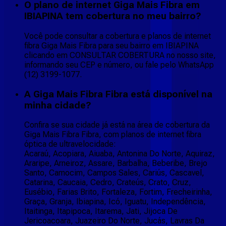
O plano de internet Giga Mais Fibra em
IBIAPINA tem cobertura no meu bairro?
Você pode consultar a cobertura e planos de internet
fibra Giga Mais Fibra para seu bairro em IBIAPINA
clicando em CONSULTAR COBERTURA no nosso site,
informando seu CEP e número, ou fale pelo WhatsApp
(12) 3199-1077.
A Giga Mais Fibra Fibra está disponível na
minha cidade?
Confira se sua cidade já está na área de cobertura da
Giga Mais Fibra Fibra, com planos de internet fibra
óptica de ultravelocidade:
Acaraú, Acopiara, Aiuaba, Antonina Do Norte, Aquiraz,
Araripe, Arneiroz, Assare, Barbalha, Beberibe, Brejo
Santo, Camocim, Campos Sales, Cariús, Cascavel,
Catarina, Caucaia, Cedro, Crateús, Crato, Cruz,
Eusébio, Farias Brito, Fortaleza, Fortim, Frecheirinha,
Graça, Granja, Ibiapina, Icó, Iguatu, Independência,
Itaitinga, Itapipoca, Itarema, Jati, Jijoca De
Jericoacoara, Juazeiro Do Norte, Jucás, Lavras Da