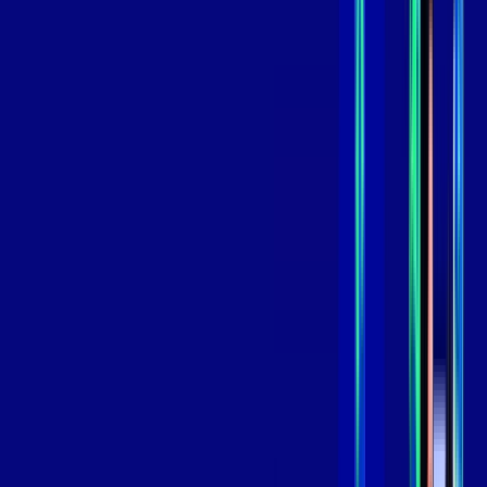
,
99
/MÊS
Contratar Agora
Contratar Agora
GIGA
INTERNET
Benefícios:
Instalação Grátis
Globo Play Padrão Anúncios
Assinaturas inclusas:
Globoplay
*Confira as condições dessa oferta +
por:
R$