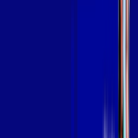
em CRATO
A internet da Giga Mais Fibra em CRATO é muito rápida para
você navegar, assistir a vídeos, ver seus shows preferidos,
ouvir músicas e levar a sua experiência de jogo online a outro
nível. Clique em CONTRATAR AGORA, ou fale com um de
nossos consultores via WhatsApp, e mude de vez para a Giga
Mais Fibra Internet Banda Larga.
FALAR COM CONSULTOR