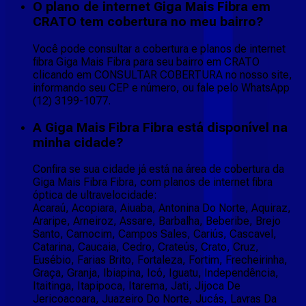
O plano de internet Giga Mais Fibra em
CRATO tem cobertura no meu bairro?
Você pode consultar a cobertura e planos de internet
fibra Giga Mais Fibra para seu bairro em CRATO
clicando em CONSULTAR COBERTURA no nosso site,
informando seu CEP e número, ou fale pelo WhatsApp
(12) 3199-1077.
A Giga Mais Fibra Fibra está disponível na
minha cidade?
Confira se sua cidade já está na área de cobertura da
Giga Mais Fibra Fibra, com planos de internet fibra
óptica de ultravelocidade:
Acaraú, Acopiara, Aiuaba, Antonina Do Norte, Aquiraz,
Araripe, Arneiroz, Assare, Barbalha, Beberibe, Brejo
Santo, Camocim, Campos Sales, Cariús, Cascavel,
Catarina, Caucaia, Cedro, Crateús, Crato, Cruz,
Eusébio, Farias Brito, Fortaleza, Fortim, Frecheirinha,
Graça, Granja, Ibiapina, Icó, Iguatu, Independência,
Itaitinga, Itapipoca, Itarema, Jati, Jijoca De
Jericoacoara, Juazeiro Do Norte, Jucás, Lavras Da