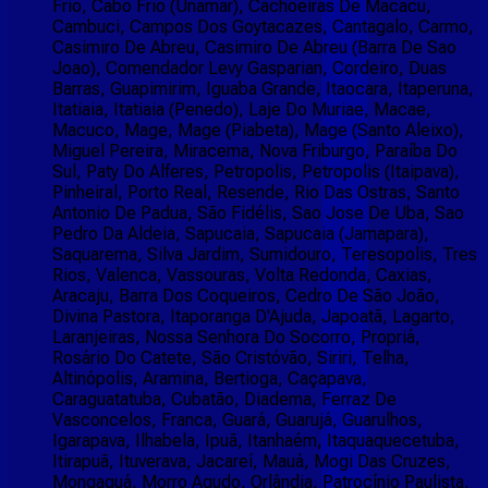
Frio, Cabo Frio (Unamar), Cachoeiras De Macacu,
Cambuci, Campos Dos Goytacazes, Cantagalo, Carmo,
Casimiro De Abreu, Casimiro De Abreu (Barra De Sao
Joao), Comendador Levy Gasparian, Cordeiro, Duas
Barras, Guapimirim, Iguaba Grande, Itaocara, Itaperuna,
Itatiaia, Itatiaia (Penedo), Laje Do Muriae, Macae,
Macuco, Mage, Mage (Piabeta), Mage (Santo Aleixo),
Miguel Pereira, Miracema, Nova Friburgo, Paraíba Do
Sul, Paty Do Alferes, Petropolis, Petropolis (Itaipava),
Pinheiral, Porto Real, Resende, Rio Das Ostras, Santo
Antonio De Padua, São Fidélis, Sao Jose De Uba, Sao
Pedro Da Aldeia, Sapucaia, Sapucaia (Jamapara),
Saquarema, Silva Jardim, Sumidouro, Teresopolis, Tres
Rios, Valenca, Vassouras, Volta Redonda, Caxias,
Aracaju, Barra Dos Coqueiros, Cedro De São João,
Divina Pastora, Itaporanga D'Ajuda, Japoatã, Lagarto,
Laranjeiras, Nossa Senhora Do Socorro, Propriá,
Rosário Do Catete, São Cristóvão, Siriri, Telha,
Altinópolis, Aramina, Bertioga, Caçapava,
Caraguatatuba, Cubatão, Diadema, Ferraz De
Vasconcelos, Franca, Guará, Guarujá, Guarulhos,
Igarapava, Ilhabela, Ipuã, Itanhaém, Itaquaquecetuba,
Itirapuã, Ituverava, Jacareí, Mauá, Mogi Das Cruzes,
Mongaguá, Morro Agudo, Orlândia, Patrocínio Paulista,