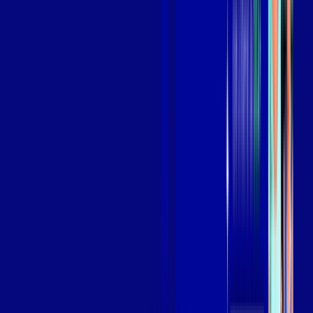
Assista filmes e séries em 4k sem interrupções