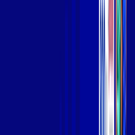
Wi-fi de alta performance para curtir e compartilhar à vontade