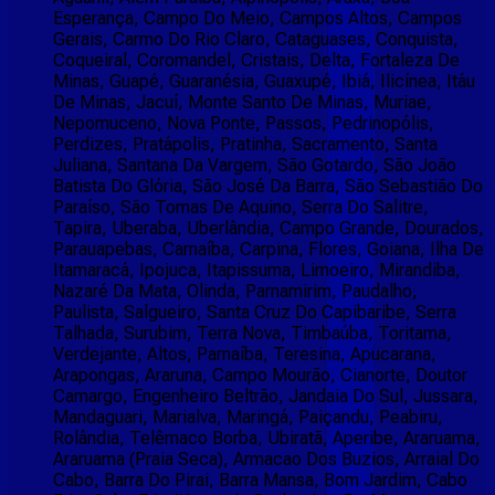
Esperança, Campo Do Meio, Campos Altos, Campos
Gerais, Carmo Do Rio Claro, Cataguases, Conquista,
Coqueiral, Coromandel, Cristais, Delta, Fortaleza De
Minas, Guapé, Guaranésia, Guaxupé, Ibiá, Ilicínea, Itáu
De Minas, Jacuí, Monte Santo De Minas, Muriae,
Nepomuceno, Nova Ponte, Passos, Pedrinopólis,
Perdizes, Pratápolis, Pratinha, Sacramento, Santa
Juliana, Santana Da Vargem, São Gotardo, São João
Batista Do Glória, São José Da Barra, São Sebastião Do
Paraíso, São Tomas De Aquino, Serra Do Salitre,
Tapira, Uberaba, Uberlândia, Campo Grande, Dourados,
Parauapebas, Carnaíba, Carpina, Flores, Goiana, Ilha De
Itamaracá, Ipojuca, Itapissuma, Limoeiro, Mirandiba,
Nazaré Da Mata, Olinda, Parnamirim, Paudalho,
Paulista, Salgueiro, Santa Cruz Do Capibaribe, Serra
Talhada, Surubim, Terra Nova, Timbaúba, Toritama,
Verdejante, Altos, Parnaíba, Teresina, Apucarana,
Arapongas, Araruna, Campo Mourão, Cianorte, Doutor
Camargo, Engenheiro Beltrão, Jandaia Do Sul, Jussara,
Mandaguari, Marialva, Maringá, Paiçandu, Peabiru,
Rolândia, Telêmaco Borba, Ubiratã, Aperibe, Araruama,
Araruama (Praia Seca), Armacao Dos Buzios, Arraial Do
Cabo, Barra Do Pirai, Barra Mansa, Bom Jardim, Cabo