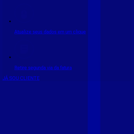
Atualize seus dados em um clique
Retire segunda via da fatura
JÁ SOU CLIENTE
CONSULTE RÁPIDO AS
CIDADES
ATENDIDAS
Clique em sua cidade abaixo e confira as melhores ofertas de
internet fibra da
Giga Mais Fibra
CE - ACARAÚ
CE - ACOPIARA
CE - AIUABA
CE - ANTONINA