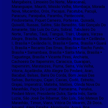
Mangabeira, Limoeiro Do Norte, Maracanaú,
Maranguape, Mauriti, Missão Velha, Mombaça, Morada
Nova, Mucambo, Orós, Pacajus, Pacatuba, Pacujá,
Paracuru, Paraipaba, Parambu, Pentecoste,
Pindoretama, Piquet Carneiro, Porteiras, Quixadá,
Quixelô, Russas, Salitre, São Benedito, São Gonçalo Do
Amarante, São Luís Do Curu, Sobral, Tabuleiro Do
Norte, Tarrafas, Tauá, Tianguá, Trairi, Ubajara, Varzea
Alegre, Brasilia, Brasilia • Ceilândia, Brasilia • Ceilândia
I, Brasilia • Ceilândia Iii, Brasilia • Gama, Brasilia • Guará
I, Brasilia • Recanto Das Emas, Brasilia • Riacho Fundo,
Brasilia • Samambaia, Brasilia • Santa Maria, Brasilia •
Taguatinga, Brasilia • Vicente Pires, Anchieta,
Cachoeiro De Itapemirim, Cariacica, Guarapari,
Itapemirim, Marataizes, Piuma, Serra, Vila Velha,
Vitoria, Açailândia, Alto Alegre Do Pindaré, Arari,
Bacabal, Balsas, Barra Do Corda, Bom Jesus Das
Selvas, Buriticupu, Cajari, Caxias, Codó, Estreito,
Grajaú, Imperatriz, Matinha, Matões, Olinda Nova Do
Maranhão, Paço Do Lumiar, Parnarama, Penalva,
Pindaré Mirim, Presidente Dutra, Santa Inês, Santa
Luzia, São José De Ribamar, São Luís, São Mateus Do
Maranhão, Timon, Viana, Vitória Do Mearim, Zé Doca,
Aguanil, Alem Paraiba, Alpinópolis, Araxá, Boa