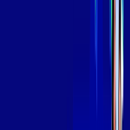
139
,
99
/MÊS
Contratar Agora
Contratar Agora
Consulte as ofertas
para o seu endereço!
CONSULTAR AGORA
OS MELHORES APPS INCLUSOS NO
SEU
PLANO DE INTERNET
Globoplay
Assine Internet Fibra Giga Mais Fibra