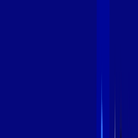
600 MEGA
INTERNET
Benefícios:
Instalação Grátis
Globo Play Padrão Anúncios
Assinaturas inclusas:
Globoplay
*Confira as condições dessa oferta +
por:
R$
94
,
99
/MÊS