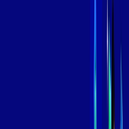
Contratar Agora
Contratar Agora
800 MEGA
INTERNET
Benefícios:
Instalação Grátis
Globo Play Padrão Anúncios
Assinaturas inclusas:
Globoplay
*Confira as condições dessa oferta +
por:
R$
99