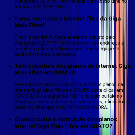
WhatsApp (12) 3199-1077 ou fale com nosso time no
telefone (12) 3199-1077!
Como contratar a internet fibra da Giga
Mais Fibra?
É fácil e rápido! 🤩 Basta entrar em contato pelo
WhatsApp (12) 3199-1077, informar seu endereço e
escolher o plano ideal para você. Nossa equipe te
auxiliará em todo o processo.
Tem cobertura dos planos de internet Giga
Mais Fibra em CRATO?
Para saber se em seu endereço já tem os planos da
Internet Giga Mais Fibra em CRATO basta clicar em
CONSULTAR e digitar seu CEP e número ou fale no
Whatsapp com um de nossos consultores, clicando no
botão do whatsapp ou CONTRATAR AGORA.
Quanto custa a instalação dos planos
Internet Giga Mais Fibra em CRATO?