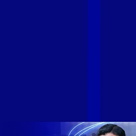
Fibra
A GIGA+ Fibra é uma marca do Grupo Alloha Fibra, a maior
empresa independente de fibra óptica FTTH (Fiber to the
Home) do Brasil, e vem passando por importantes
transformações nos últimos meses para conectar brasileiros
cada vez mais com uma Internet com mais estabilidade,
velocidade e possibilidades. Recentemente, as operadoras
de Telecomunicações VIP, Click, Ligue, Niu, Mob, Univox e
Sumicity, também integrantes da Alloha Fibra, uniram-se à
GIGA+ Fibra para fortalecer ainda mais o propósito do grupo
de levar qualidade de conexão por fibra óptica para todo país.
Com esta união, nossa Internet ultrarrápida estará nas casas
de milhares de brasileiros em mais de 280 cidades do Brasil
– tudo isso com a qualidade da Melhor Velocidade e Melhor
Internet Gamer. Melhor Internet Gamer de 2024: RJ, ES, SP e
DF +280 cidades: CE, DF, ES, MA, MG, MS, PA, PE, PR, RJ,
SE e SP 1,5 milhão de clientes conectados 149 mil km de
rede fibra óptica