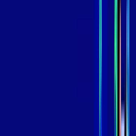
,
99
/MÊS
Contratar Agora
Contratar Agora
GIGA
INTERNET
Benefícios:
Instalação Grátis
Globo Play Padrão Anúncios
Assinaturas inclusas:
Globoplay
*Confira as condições dessa oferta +
por:
R$