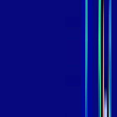
,
99
/MÊS
Contratar Agora
Contratar Agora
GIGA
INTERNET
Benefícios:
Instalação Grátis
Globo Play Padrão Anúncios
Assinaturas inclusas:
Globoplay
*Confira as condições dessa oferta +
por:
R$