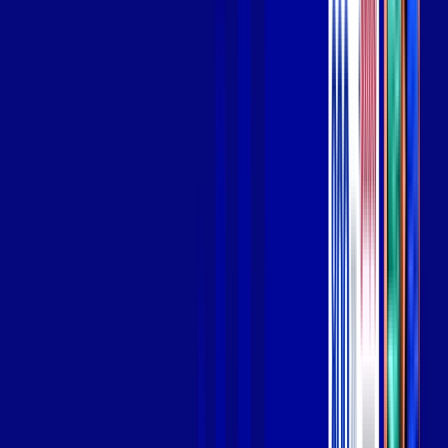
Wi-fi de alta performance para curtir e compartilhar à vontade