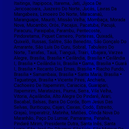
Itaitinga, Itapipoca, Itarema, Jati, Jijoca De
Jericoacoara, Juazeiro Do Norte, Jucás, Lavras Da
Mangabeira, Limoeiro Do Norte, Maracanaú,
Maranguape, Mauriti, Missão Velha, Mombaça, Morada
Nova, Mucambo, Orós, Pacajus, Pacatuba, Pacujá,
Paracuru, Paraipaba, Parambu, Pentecoste,
Pindoretama, Piquet Carneiro, Porteiras, Quixadá,
Quixelô, Russas, Salitre, São Benedito, São Gonçalo Do
Amarante, São Luís Do Curu, Sobral, Tabuleiro Do
Norte, Tarrafas, Tauá, Tianguá, Trairi, Ubajara, Varzea
Alegre, Brasilia, Brasilia • Ceilândia, Brasilia • Ceilândia
I, Brasilia • Ceilândia Iii, Brasilia • Gama, Brasilia • Guará
I, Brasilia • Recanto Das Emas, Brasilia • Riacho Fundo,
Brasilia • Samambaia, Brasilia • Santa Maria, Brasilia •
Taguatinga, Brasilia • Vicente Pires, Anchieta,
Cachoeiro De Itapemirim, Cariacica, Guarapari,
Itapemirim, Marataizes, Piuma, Serra, Vila Velha,
Vitoria, Açailândia, Alto Alegre Do Pindaré, Arari,
Bacabal, Balsas, Barra Do Corda, Bom Jesus Das
Selvas, Buriticupu, Cajari, Caxias, Codó, Estreito,
Grajaú, Imperatriz, Matinha, Matões, Olinda Nova Do
Maranhão, Paço Do Lumiar, Parnarama, Penalva,
Pindaré Mirim, Presidente Dutra, Santa Inês, Santa