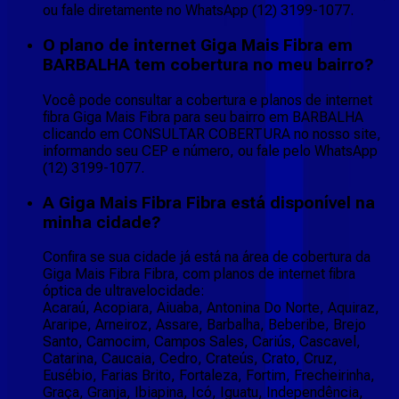
ou fale diretamente no WhatsApp (12) 3199-1077.
O plano de internet Giga Mais Fibra em
BARBALHA tem cobertura no meu bairro?
Você pode consultar a cobertura e planos de internet
fibra Giga Mais Fibra para seu bairro em BARBALHA
clicando em CONSULTAR COBERTURA no nosso site,
informando seu CEP e número, ou fale pelo WhatsApp
(12) 3199-1077.
A Giga Mais Fibra Fibra está disponível na
minha cidade?
Confira se sua cidade já está na área de cobertura da
Giga Mais Fibra Fibra, com planos de internet fibra
óptica de ultravelocidade:
Acaraú, Acopiara, Aiuaba, Antonina Do Norte, Aquiraz,
Araripe, Arneiroz, Assare, Barbalha, Beberibe, Brejo
Santo, Camocim, Campos Sales, Cariús, Cascavel,
Catarina, Caucaia, Cedro, Crateús, Crato, Cruz,
Eusébio, Farias Brito, Fortaleza, Fortim, Frecheirinha,
Graça, Granja, Ibiapina, Icó, Iguatu, Independência,