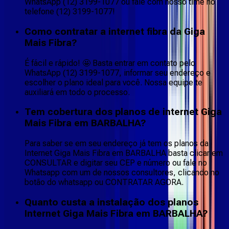
WhatsApp (12) 3199-1077 ou fale com nosso time no
telefone (12) 3199-1077!
Como contratar a internet fibra da Giga
Mais Fibra?
É fácil e rápido! 🤩 Basta entrar em contato pelo
WhatsApp (12) 3199-1077, informar seu endereço e
escolher o plano ideal para você. Nossa equipe te
auxiliará em todo o processo.
Tem cobertura dos planos de internet Giga
Mais Fibra em BARBALHA?
Para saber se em seu endereço já tem os planos da
Internet Giga Mais Fibra em BARBALHA basta clicar em
CONSULTAR e digitar seu CEP e número ou fale no
Whatsapp com um de nossos consultores, clicando no
botão do whatsapp ou CONTRATAR AGORA.
Quanto custa a instalação dos planos
Internet Giga Mais Fibra em BARBALHA?