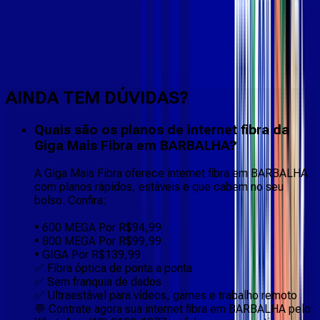
Faça downloads e uploads rápidos e sem quedas
AINDA TEM DÚVIDAS?
Quais são os planos de internet fibra da
Giga Mais Fibra em BARBALHA?
A Giga Mais Fibra oferece internet fibra em BARBALHA
com planos rápidos, estáveis e que cabem no seu
bolso. Confira:
• 600 MEGA Por R$94,99
• 800 MEGA Por R$99,99
• GIGA Por R$139,99
✅ Fibra óptica de ponta a ponta
✅ Sem franquia de dados
✅ Ultraestável para vídeos, games e trabalho remoto
💬 Contrate agora sua internet fibra em BARBALHA pelo