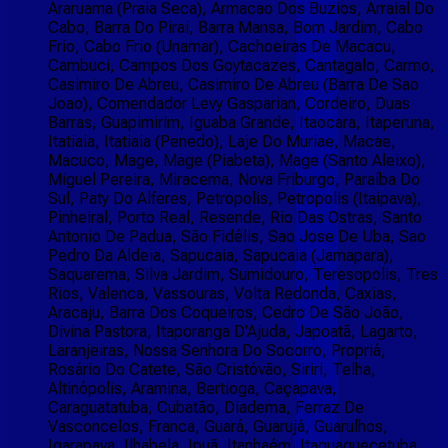
Araruama (Praia Seca), Armacao Dos Buzios, Arraial Do
Cabo, Barra Do Pirai, Barra Mansa, Bom Jardim, Cabo
Frio, Cabo Frio (Unamar), Cachoeiras De Macacu,
Cambuci, Campos Dos Goytacazes, Cantagalo, Carmo,
Casimiro De Abreu, Casimiro De Abreu (Barra De Sao
Joao), Comendador Levy Gasparian, Cordeiro, Duas
Barras, Guapimirim, Iguaba Grande, Itaocara, Itaperuna,
Itatiaia, Itatiaia (Penedo), Laje Do Muriae, Macae,
Macuco, Mage, Mage (Piabeta), Mage (Santo Aleixo),
Miguel Pereira, Miracema, Nova Friburgo, Paraíba Do
Sul, Paty Do Alferes, Petropolis, Petropolis (Itaipava),
Pinheiral, Porto Real, Resende, Rio Das Ostras, Santo
Antonio De Padua, São Fidélis, Sao Jose De Uba, Sao
Pedro Da Aldeia, Sapucaia, Sapucaia (Jamapara),
Saquarema, Silva Jardim, Sumidouro, Teresopolis, Tres
Rios, Valenca, Vassouras, Volta Redonda, Caxias,
Aracaju, Barra Dos Coqueiros, Cedro De São João,
Divina Pastora, Itaporanga D'Ajuda, Japoatã, Lagarto,
Laranjeiras, Nossa Senhora Do Socorro, Propriá,
Rosário Do Catete, São Cristóvão, Siriri, Telha,
Altinópolis, Aramina, Bertioga, Caçapava,
Caraguatatuba, Cubatão, Diadema, Ferraz De
Vasconcelos, Franca, Guará, Guarujá, Guarulhos,
Igarapava, Ilhabela, Ipuã, Itanhaém, Itaquaquecetuba,