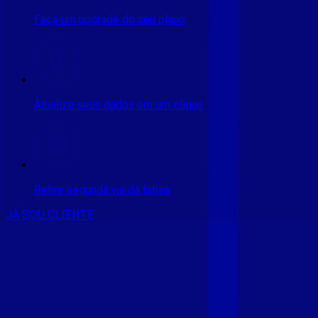
Faça um upgrade do seu plano
Atualize seus dados em um clique
Retire segunda via da fatura
JÁ SOU CLIENTE
CONSULTE RÁPIDO AS
CIDADES
ATENDIDAS
Clique em sua cidade abaixo e confira as melhores ofertas de
internet fibra da
Giga Mais Fibra