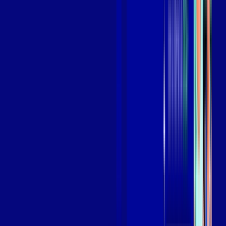
Assista filmes e séries em 4k sem interrupções