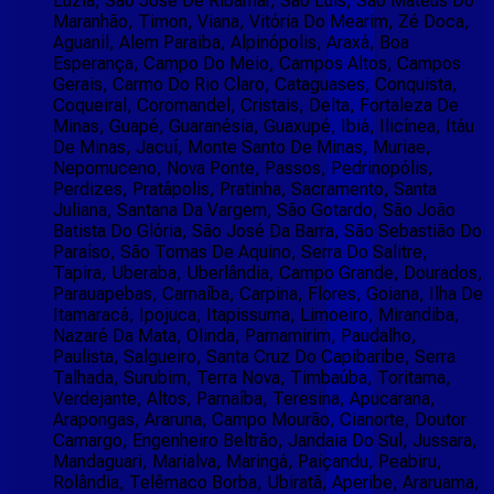
Luzia, São José De Ribamar, São Luís, São Mateus Do
Maranhão, Timon, Viana, Vitória Do Mearim, Zé Doca,
Aguanil, Alem Paraiba, Alpinópolis, Araxá, Boa
Esperança, Campo Do Meio, Campos Altos, Campos
Gerais, Carmo Do Rio Claro, Cataguases, Conquista,
Coqueiral, Coromandel, Cristais, Delta, Fortaleza De
Minas, Guapé, Guaranésia, Guaxupé, Ibiá, Ilicínea, Itáu
De Minas, Jacuí, Monte Santo De Minas, Muriae,
Nepomuceno, Nova Ponte, Passos, Pedrinopólis,
Perdizes, Pratápolis, Pratinha, Sacramento, Santa
Juliana, Santana Da Vargem, São Gotardo, São João
Batista Do Glória, São José Da Barra, São Sebastião Do
Paraíso, São Tomas De Aquino, Serra Do Salitre,
Tapira, Uberaba, Uberlândia, Campo Grande, Dourados,
Parauapebas, Carnaíba, Carpina, Flores, Goiana, Ilha De
Itamaracá, Ipojuca, Itapissuma, Limoeiro, Mirandiba,
Nazaré Da Mata, Olinda, Parnamirim, Paudalho,
Paulista, Salgueiro, Santa Cruz Do Capibaribe, Serra
Talhada, Surubim, Terra Nova, Timbaúba, Toritama,
Verdejante, Altos, Parnaíba, Teresina, Apucarana,
Arapongas, Araruna, Campo Mourão, Cianorte, Doutor
Camargo, Engenheiro Beltrão, Jandaia Do Sul, Jussara,
Mandaguari, Marialva, Maringá, Paiçandu, Peabiru,
Rolândia, Telêmaco Borba, Ubiratã, Aperibe, Araruama,