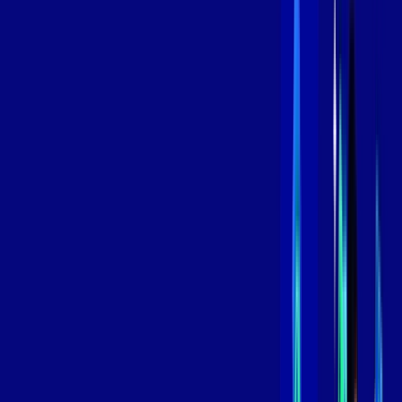
Contratar Agora
Contratar Agora
800 MEGA
INTERNET
Benefícios:
Instalação Grátis
Globo Play Padrão Anúncios
Assinaturas inclusas:
Globoplay
*Confira as condições dessa oferta +
por:
R$
99