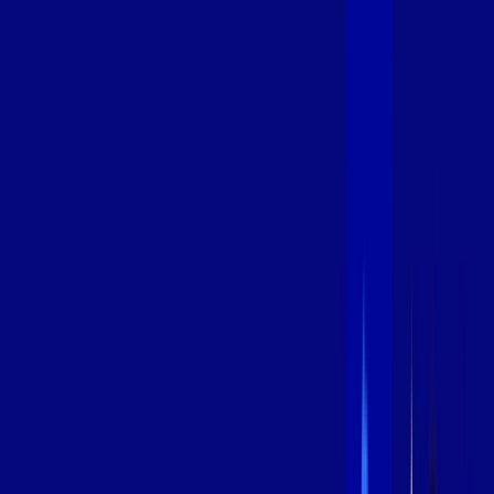
600 MEGA
INTERNET
Benefícios:
Instalação Grátis
Globo Play Padrão Anúncios
Assinaturas inclusas:
Globoplay
*Confira as condições dessa oferta +
por:
R$
94
,
99
/MÊS