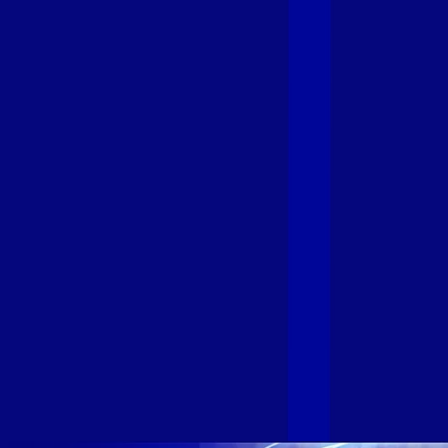
Giga+ Fibra: uma marca em evolução
com a credibilidade do Grupo Alloha
Fibra
A GIGA+ Fibra é uma marca do Grupo Alloha Fibra, a maior
empresa independente de fibra óptica FTTH (Fiber to the
Home) do Brasil, e vem passando por importantes
transformações nos últimos meses para conectar brasileiros
cada vez mais com uma Internet com mais estabilidade,
velocidade e possibilidades. Recentemente, as operadoras
de Telecomunicações VIP, Click, Ligue, Niu, Mob, Univox e
Sumicity, também integrantes da Alloha Fibra, uniram-se à
GIGA+ Fibra para fortalecer ainda mais o propósito do grupo
de levar qualidade de conexão por fibra óptica para todo país.
Com esta união, nossa Internet ultrarrápida estará nas casas
de milhares de brasileiros em mais de 280 cidades do Brasil
– tudo isso com a qualidade da Melhor Velocidade e Melhor
Internet Gamer. Melhor Internet Gamer de 2024: RJ, ES, SP e
DF +280 cidades: CE, DF, ES, MA, MG, MS, PA, PE, PR, RJ,
SE e SP 1,5 milhão de clientes conectados 149 mil km de
rede fibra óptica