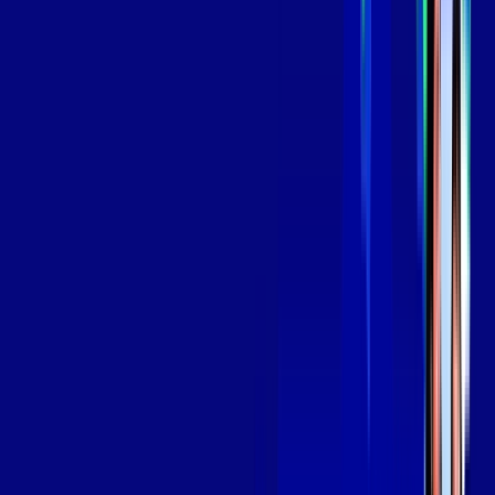
139
,
99
/MÊS
Contratar Agora
Contratar Agora
Consulte as ofertas
para o seu endereço!
CONSULTAR AGORA
OS MELHORES APPS INCLUSOS NO
SEU
PLANO DE INTERNET
Globoplay
Assine Internet Fibra Giga Mais Fibra