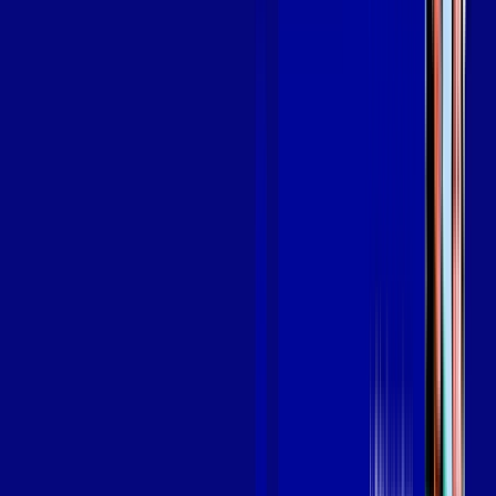
em BARBALHA
A internet da Giga Mais Fibra em BARBALHA é muito rápida
para você navegar, assistir a vídeos, ver seus shows
preferidos, ouvir músicas e levar a sua experiência de jogo
online a outro nível. Clique em CONTRATAR AGORA, ou fale
com um de nossos consultores via WhatsApp, e mude de vez
para a Giga Mais Fibra Internet Banda Larga.
FALAR COM CONSULTOR