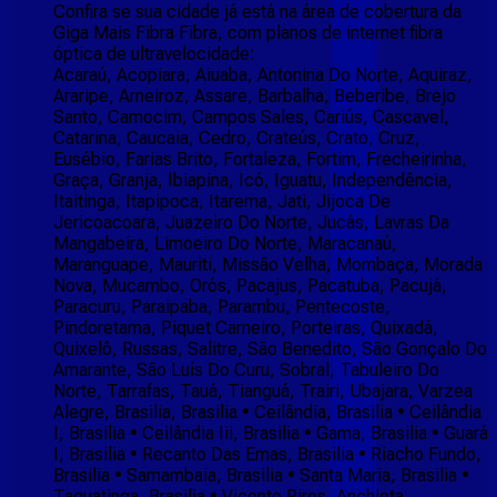
Confira se sua cidade já está na área de cobertura da
Giga Mais Fibra Fibra, com planos de internet fibra
óptica de ultravelocidade:
Acaraú, Acopiara, Aiuaba, Antonina Do Norte, Aquiraz,
Araripe, Arneiroz, Assare, Barbalha, Beberibe, Brejo
Santo, Camocim, Campos Sales, Cariús, Cascavel,
Catarina, Caucaia, Cedro, Crateús, Crato, Cruz,
Eusébio, Farias Brito, Fortaleza, Fortim, Frecheirinha,
Graça, Granja, Ibiapina, Icó, Iguatu, Independência,
Itaitinga, Itapipoca, Itarema, Jati, Jijoca De
Jericoacoara, Juazeiro Do Norte, Jucás, Lavras Da
Mangabeira, Limoeiro Do Norte, Maracanaú,
Maranguape, Mauriti, Missão Velha, Mombaça, Morada
Nova, Mucambo, Orós, Pacajus, Pacatuba, Pacujá,
Paracuru, Paraipaba, Parambu, Pentecoste,
Pindoretama, Piquet Carneiro, Porteiras, Quixadá,
Quixelô, Russas, Salitre, São Benedito, São Gonçalo Do
Amarante, São Luís Do Curu, Sobral, Tabuleiro Do
Norte, Tarrafas, Tauá, Tianguá, Trairi, Ubajara, Varzea
Alegre, Brasilia, Brasilia • Ceilândia, Brasilia • Ceilândia
I, Brasilia • Ceilândia Iii, Brasilia • Gama, Brasilia • Guará
I, Brasilia • Recanto Das Emas, Brasilia • Riacho Fundo,
Brasilia • Samambaia, Brasilia • Santa Maria, Brasilia •
Taguatinga, Brasilia • Vicente Pires, Anchieta,