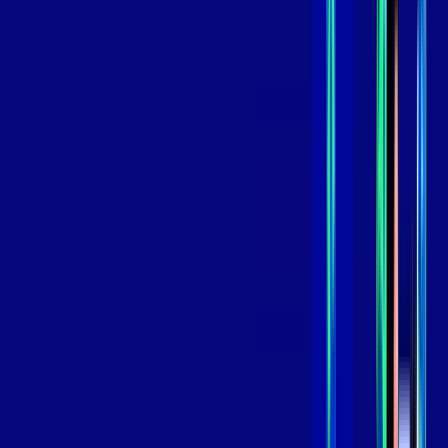
99
,
99
/MÊS
Contratar Agora
Contratar Agora
GIGA
INTERNET
Benefícios:
Instalação Grátis
Globo Play Padrão Anúncios
Assinaturas inclusas:
Globoplay