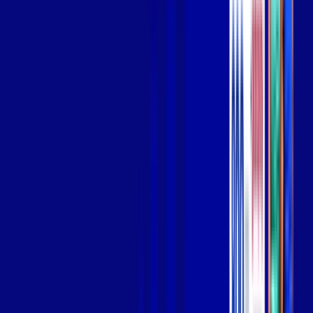
Wi-fi de alta performance para curtir e compartilhar à vontade