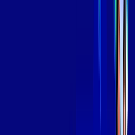
*Confira as condições dessa oferta +
por:
R$
139
,
99
/MÊS
Contratar Agora
Contratar Agora
Consulte as ofertas
para o seu endereço!
CONSULTAR AGORA
OS MELHORES APPS INCLUSOS NO
SEU
PLANO DE INTERNET
Globoplay