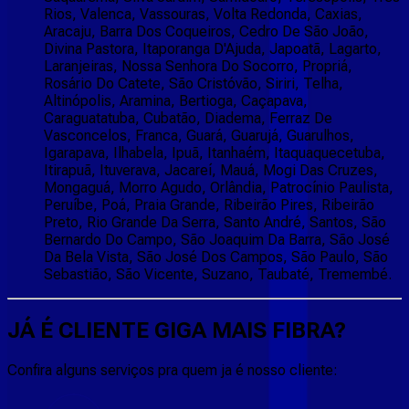
Rios, Valenca, Vassouras, Volta Redonda, Caxias,
Aracaju, Barra Dos Coqueiros, Cedro De São João,
Divina Pastora, Itaporanga D'Ajuda, Japoatã, Lagarto,
Laranjeiras, Nossa Senhora Do Socorro, Propriá,
Rosário Do Catete, São Cristóvão, Siriri, Telha,
Altinópolis, Aramina, Bertioga, Caçapava,
Caraguatatuba, Cubatão, Diadema, Ferraz De
Vasconcelos, Franca, Guará, Guarujá, Guarulhos,
Igarapava, Ilhabela, Ipuã, Itanhaém, Itaquaquecetuba,
Itirapuã, Ituverava, Jacareí, Mauá, Mogi Das Cruzes,
Mongaguá, Morro Agudo, Orlândia, Patrocínio Paulista,
Peruíbe, Poá, Praia Grande, Ribeirão Pires, Ribeirão
Preto, Rio Grande Da Serra, Santo André, Santos, São
Bernardo Do Campo, São Joaquim Da Barra, São José
Da Bela Vista, São José Dos Campos, São Paulo, São
Sebastião, São Vicente, Suzano, Taubaté, Tremembé.
JÁ É CLIENTE
GIGA MAIS FIBRA
?
Confira alguns serviços pra quem ja é nosso cliente: