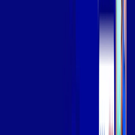
Assista filmes e séries em 4k sem interrupções