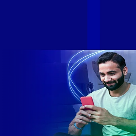
de levar qualidade de conexão por fibra óptica para todo país.
Com esta união, nossa Internet ultrarrápida estará nas casas
de milhares de brasileiros em mais de 280 cidades do Brasil
– tudo isso com a qualidade da Melhor Velocidade e Melhor
Internet Gamer. Melhor Internet Gamer de 2024: RJ, ES, SP e
DF +280 cidades: CE, DF, ES, MA, MG, MS, PA, PE, PR, RJ,
SE e SP 1,5 milhão de clientes conectados 149 mil km de
rede fibra óptica