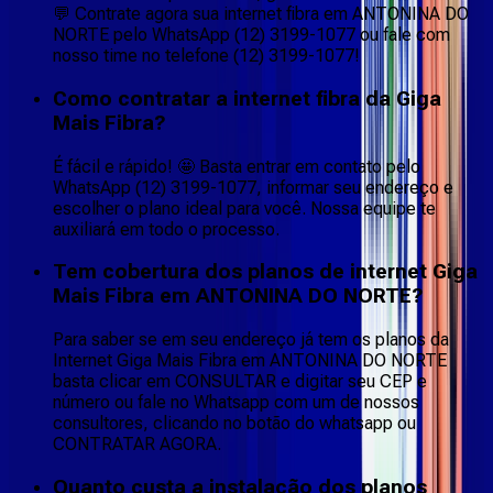
💬 Contrate agora sua internet fibra em ANTONINA DO
NORTE pelo WhatsApp (12) 3199-1077 ou fale com
nosso time no telefone (12) 3199-1077!
Como contratar a internet fibra da Giga
Mais Fibra?
É fácil e rápido! 🤩 Basta entrar em contato pelo
WhatsApp (12) 3199-1077, informar seu endereço e
escolher o plano ideal para você. Nossa equipe te
auxiliará em todo o processo.
Tem cobertura dos planos de internet Giga
Mais Fibra em ANTONINA DO NORTE?
Para saber se em seu endereço já tem os planos da
Internet Giga Mais Fibra em ANTONINA DO NORTE
basta clicar em CONSULTAR e digitar seu CEP e
número ou fale no Whatsapp com um de nossos
consultores, clicando no botão do whatsapp ou
CONTRATAR AGORA.
Quanto custa a instalação dos planos