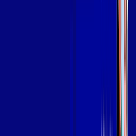
Assine Internet Fibra Giga Mais Fibra
em ANTONINA DO NORTE
A internet da Giga Mais Fibra em ANTONINA DO NORTE é
muito rápida para você navegar, assistir a vídeos, ver seus
shows preferidos, ouvir músicas e levar a sua experiência de
jogo online a outro nível. Clique em CONTRATAR AGORA, ou
fale com um de nossos consultores via WhatsApp, e mude de
vez para a Giga Mais Fibra Internet Banda Larga.
FALAR COM CONSULTOR