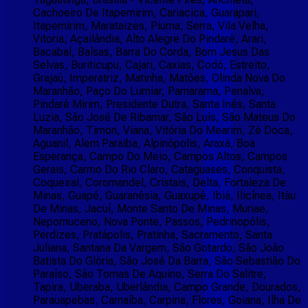
Cachoeiro De Itapemirim, Cariacica, Guarapari,
Itapemirim, Marataizes, Piuma, Serra, Vila Velha,
Vitoria, Açailândia, Alto Alegre Do Pindaré, Arari,
Bacabal, Balsas, Barra Do Corda, Bom Jesus Das
Selvas, Buriticupu, Cajari, Caxias, Codó, Estreito,
Grajaú, Imperatriz, Matinha, Matões, Olinda Nova Do
Maranhão, Paço Do Lumiar, Parnarama, Penalva,
Pindaré Mirim, Presidente Dutra, Santa Inês, Santa
Luzia, São José De Ribamar, São Luís, São Mateus Do
Maranhão, Timon, Viana, Vitória Do Mearim, Zé Doca,
Aguanil, Alem Paraiba, Alpinópolis, Araxá, Boa
Esperança, Campo Do Meio, Campos Altos, Campos
Gerais, Carmo Do Rio Claro, Cataguases, Conquista,
Coqueiral, Coromandel, Cristais, Delta, Fortaleza De
Minas, Guapé, Guaranésia, Guaxupé, Ibiá, Ilicínea, Itáu
De Minas, Jacuí, Monte Santo De Minas, Muriae,
Nepomuceno, Nova Ponte, Passos, Pedrinopólis,
Perdizes, Pratápolis, Pratinha, Sacramento, Santa
Juliana, Santana Da Vargem, São Gotardo, São João
Batista Do Glória, São José Da Barra, São Sebastião Do
Paraíso, São Tomas De Aquino, Serra Do Salitre,
Tapira, Uberaba, Uberlândia, Campo Grande, Dourados,
Parauapebas, Carnaíba, Carpina, Flores, Goiana, Ilha De