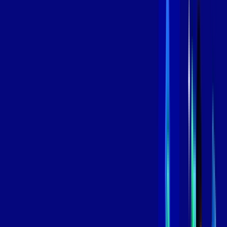
/MÊS
Contratar Agora
Contratar Agora
800 MEGA
INTERNET
Benefícios:
Instalação Grátis
Globo Play Padrão Anúncios
Assinaturas inclusas:
Globoplay
*Confira as condições dessa oferta +
por:
R$