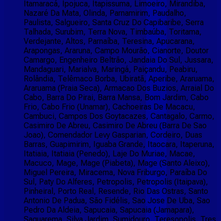
Itamaracá, Ipojuca, Itapissuma, Limoeiro, Mirandiba,
Nazaré Da Mata, Olinda, Parnamirim, Paudalho,
Paulista, Salgueiro, Santa Cruz Do Capibaribe, Serra
Talhada, Surubim, Terra Nova, Timbaúba, Toritama,
Verdejante, Altos, Parnaíba, Teresina, Apucarana,
Arapongas, Araruna, Campo Mourão, Cianorte, Doutor
Camargo, Engenheiro Beltrão, Jandaia Do Sul, Jussara,
Mandaguari, Marialva, Maringá, Paiçandu, Peabiru,
Rolândia, Telêmaco Borba, Ubiratã, Aperibe, Araruama,
Araruama (Praia Seca), Armacao Dos Buzios, Arraial Do
Cabo, Barra Do Pirai, Barra Mansa, Bom Jardim, Cabo
Frio, Cabo Frio (Unamar), Cachoeiras De Macacu,
Cambuci, Campos Dos Goytacazes, Cantagalo, Carmo,
Casimiro De Abreu, Casimiro De Abreu (Barra De Sao
Joao), Comendador Levy Gasparian, Cordeiro, Duas
Barras, Guapimirim, Iguaba Grande, Itaocara, Itaperuna,
Itatiaia, Itatiaia (Penedo), Laje Do Muriae, Macae,
Macuco, Mage, Mage (Piabeta), Mage (Santo Aleixo),
Miguel Pereira, Miracema, Nova Friburgo, Paraíba Do
Sul, Paty Do Alferes, Petropolis, Petropolis (Itaipava),
Pinheiral, Porto Real, Resende, Rio Das Ostras, Santo
Antonio De Padua, São Fidélis, Sao Jose De Uba, Sao
Pedro Da Aldeia, Sapucaia, Sapucaia (Jamapara),
Saquarema, Silva Jardim, Sumidouro, Teresopolis, Tres