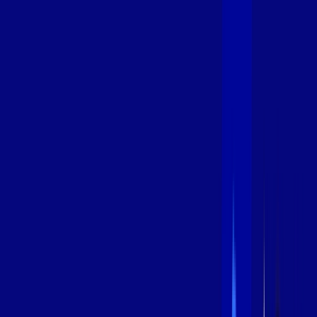
600 MEGA
INTERNET
Benefícios:
Instalação Grátis
Globo Play Padrão Anúncios
Assinaturas inclusas:
Globoplay
*Confira as condições dessa oferta +
por:
R$
94
,
99